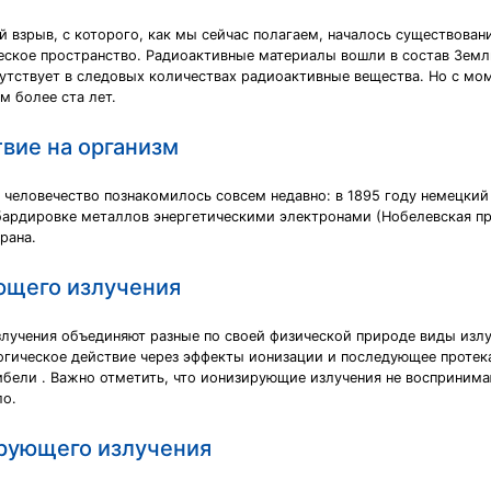
взрыв, с которого, как мы сейчас полагаем, началось существован
еское пространство. Радиоактивные материалы вошли в состав Земл
сутствует в следовых количествах радиоактивные вещества. Но с мо
 более ста лет.
вие на организм
человечество познакомилось совсем недавно: в 1895 году немецкий 
дировке металлов энергетическими электронами (Нобелевская премия
рана.
ющего излучения
лучения объединяют разные по своей физической природе виды излу
огическое действие через эффекты ионизации и последующее протек
гибели . Важно отметить, что ионизирующие излучения не воспринима
ло.
рующего излучения