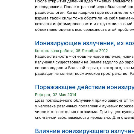
После открытия деления ядер тяжелых элементов н
исследования. После страшной чернобыльской кат
радиоэкология. Когда ядерное горе постигло лето
взрыва такой силы тоже обратили на себя внимани
нехватки информированности и отсутствие знаний
объективно оценить всю серьезность этой пробле
Ионизирующие излучения, их во
Контрольная работа, 05 Декабря 2012
Радиоактивность – отнюдь не новое явление; нови
излучения существовали на Земле задолго до зар
сопровождало и Большой взрыв, с которого, как м
радиация наполняет космическое пространство. Р
Поражающее действие ионизиру
Реферат, 02 Мая 2014
Доза поглощенного облучения прямо зависит от ти
у человека различных проявлений лучевых поражен
числе и от состояния организма. При существующ
спонтанной заболеваемости нереально. Для отдель
Влияние ионизирующего излучен