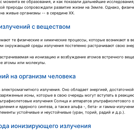
с момента ее образования, и как показали дальнейшие исследовани
ой природы сопровождали развитие жизни на Земле. Однако, физиче
 на живые организмы -- в середине XX.
излучений с веществом
мают те физические и химические процессы, которые возникают в ве
ми окружающей среды излучения постепенно растрачивают свою энер
астрачиваемая на ионизацию и возбуждение атомов встречного вещес
ые атомы или молекулы.
ий на организм человека
электромагнитного излучения. Оно обладает энергией, достаточной
заряженные ионы, которые в свою очередь могут вступать в реакци
трафиолетовые излучения Солнца и аппаратов ультрафиолетового об
деления и ядерного синтеза, а также альфа -, бета- и гамма-излуче
ементы устойчивые и неустойчивые (уран, торий, радий и д.р.).
ода ионизирующего излучения