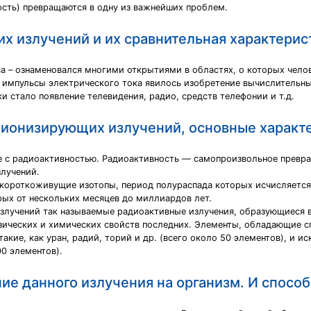
сть) превращаются в одну из важнейших проблем.
х излучений и их сравнительная характерис
са – ознаменовался многими открытиями в областях, о которых чело
а импульсы электрического тока явилось изобретение вычислительн
и стало появление телевидения, радио, средств телефонии и т.д.
ионизирующих излучений, основные характ
е с радиоактивностью. Радиоактивность — самопроизвольное превра
лучений.
 короткоживущие изотопы, период полураспада которых исчисляется
ых от нескольких месяцев до миллиардов лет.
лучений так называемые радиоактивные излучения, образующиеся в
зических и химических свойств последних. Элементы, обладающие с
акие, как уран, радий, торий и др. (всего около 50 элементов), и 
0 элементов).
е данного излучения на организм. И способ