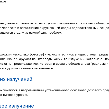
аков.
недрение источников ионизирующих излучений в различных областях
ля человека и загрязнения окружающей среды радиоактивными веще
ращаются в одну из важнейших проблем.
положил несколько фотографических пластинок в ящик стола, придав
дивлению, обнаружил на них следы каких-то излучений, которые он п
ька по происхождению, которая и ввела в обиход слова “радиоактив
ся в другие химические элементы.
их излучений
ключаются в непревышении установленного основного дозового пре
о низкого уровня.
вое излучение