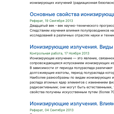
ионизирующих излучений (радиационная безопасно
Основные свойства ионизирующи
Реферат, 19 Сентября 2013
Двадцатый век – век научно-технического прогрес
Следствием изучения влияния полупроводников н
исследований в различных отраслях науки и техник
Ионизирующие излучения. Виды 
Контрольная работа, 17 Ноября 2013
Ионизирующее излучение — это явление, связанно
сопровождающееся испусканием ионизирующих из
В зависимости от периода полураспада различают
долгоживущие изотопы, период полураспада котор
Наиболее разнообразны по видам ионизирующих из
распада атомных ядер элементов с изменением фи
радиоактивными; они могут быть естественными, т
свойства получены искусственным путем (более 70
Ионизирующие излучения. Влияни
Реферат, 04 Сентября 2013