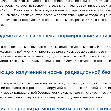
ачала развиваться ядерная энергетика. Развитие этой новой област
астрофы, которая встревожила весь мир, началось активное развити
м 1945 г. Хиросиму и Нагасаки, ужасные последствия атомной бомба
е и вызвали беспокойство всего человечества. Однако тогда на фон
 о возможных последствиях радиоактивных загрязнений и нанесения 
мы.
здействие на человека, нормирование иони
зна состоит лишь в том, как люди пытались ее использовать. И рад
ождения на ней жизни и присутствовали в космосе до возникновени
ы сейчас полагаем, началось существование нашей Вселенной около
адиоактивные материалы вошли в состав Земли с самого ее рождени
ющих излучений и нормы радиационной безо
па изучения, его энергии и времени воздействия, пути облучения и 
ий не является строго коррелируемой с поглощенной дозой величин
их мерах радиационной безопасности риск появления стохастических
ного человека предсказать последствия облучения невозможно.
ия на органы размножения и потомство живо