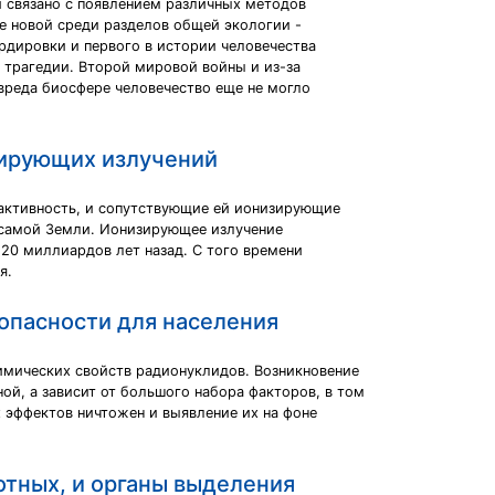
и связано с появлением различных методов
е новой среди разделов общей экологии -
рдировки и первого в истории человечества
е трагедии. Второй мировой войны и из-за
вреда биосфере человечество еще не могло
зирующих излучений
иоактивность, и сопутствующие ей ионизирующие
я самой Земли. Ионизирующее излучение
 20 миллиардов лет назад. С того времени
я.
пасности для населения
химических свойств радионуклидов. Возникновение
ой, а зависит от большого набора факторов, в том
 эффектов ничтожен и выявление их на фоне
тных, и органы выделения