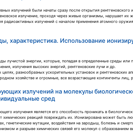
ных излучений были начаты сразу после открытия рентгеновского из
тгеновское излучение, проходя через живые организмы, нарушает их 
ия радиоактивных излучений с началом применения атомного оружия 
ды, характеристика. Использование ионизир
ы лучистой энергии, которые, попадая в определенные среды или пр
ния, излучения высоких энергий, рентгеновские лучи и др.
 целях, разнообразных ускорительных установок и рентгеновских ап
родном хозяйстве и огромные, все возрастающие контингенты лиц, 
ующих излучений на молекулы биологическ
дивидуальные сред
щего излучения является его способность проникать в биологически
т химических реакций повреждать их. Ионизирована может быть люб
х, генетические мутации, воздействия на зародыш, болезнь и смерт
анизмом и разрыве химических связей его молекул с образованием 