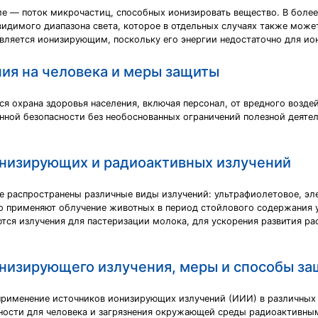
е — поток микрочастиц, способных ионизировать вещество. В боле
 видимого диапазона света, которое в отдельных случаях также мож
является ионизирующим, поскольку его энергии недостаточно для ио
ия на человека и меры защиты
я охрана здоровья населения, включая персонал, от вредного возд
ной безопасности без необоснованных ограничений полезной деятел
онизирующих и радиоактивных излучений
е распространены различные виды излучений: ультрафиолетовое, эл
о применяют облучение животных в период стойлового содержания у
тся излучения для пастеризации молока, для ускорения развития р
низирующего излучения, меры и способы з
применение источников ионизирующих излучений (ИИИ) в различных о
сности для человека и загрязнения окружающей среды радиоактивны