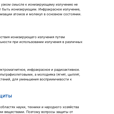
е узком смысле к ионизирующему излучению не
ет быть ионизирующим. Инфракрасное излучение,
низации атомов и молекул в основном состоянии.
ействия ионизирующего излучения путем
ьности при использовании излучения в различных
ектромагнитное, инфракрасное и радиоактивное.
льтрафиолетовыми, а молодняка (ягнят, цыплят,
астений, для уменьшения восприимчивости к
ащиты
бластях науки, техники и народного хозяйства
ми веществами. Поэтому вопросы защиты от