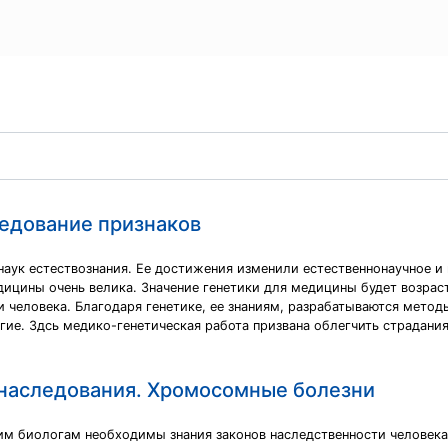
ледование признаков
 наук естествознания. Ее достижения изменили естественнонаучное 
дицины очень велика. Значение генетики для медицины будет возрас
человека. Благодаря генетике, ее знаниям, разрабатываются метод
угие. Здсь медико-генетическая работа призвана облегчить страдани
 наследования. Хромосомные болезни
м биологам необходимы знания законов наследственности человека,