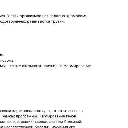
ев. У этих организмов нет половых хромосом:
лодотворенных развиваются трутни.
ии.
оносомы.
омы – также оказывают влияние на формирование
чески картировали локусы, ответственные за
в рамках программы. Картирование генов
 соответствующих наследственных болезней.
а наследственной болезни, изучения его