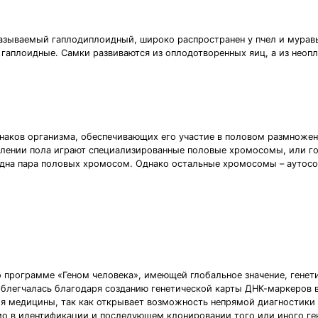
азываемый гаплодиплоидный, широко распространен у пчел и муравь
- гаплоидные. Самки развиваются из оплодотворенных яиц, а из неоп
знаков организма, обеспечивающих его участие в половом размножен
елении пола играют специализированные половые хромосомы, или г
одна пара половых хромосом. Однако остальные хромосомы – аутос
 программе «Геном человека», имеющей глобальное значение, генети
 облегчалась благодаря созданию генетической карты ДНК-маркеров 
я медицины, так как открывает возможность непрямой диагностики
о в идентификации и последующем клонировании того или иного ген