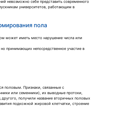
аний невозможно себе представить современного
пускникам университетов, работающим в
рмирования пола
том может иметь место нарушение числа или
, но принимающих непосредственное участие в
я половым. Признаки, связанные с
ники или семенники), их выводные протоки,
д другого, получили название вторичных половых
развития подкожной жировой клетчатки, строение