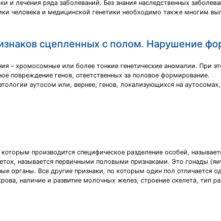
ки и лечения ряда заболеваний. Без знания наследственных заболев
ики человека и медицинской генетики необходимо также многим вы
ризнаков сцепленных с полом. Нарушение фо
ия – хромосомные или более тонкие генетические аномалии. При э
ое повреждение генов, ответственных за половое формирование.
тологии аутосом или, вернее, генов, локализующихся на аутосомах
 которым производится специфическое разделение особей, называетс
ок, называется первичными половыми признаками. Это гонады (яич
ые органы. Все другие признаки, по которым один пол отличается о
окрова, наличие и развитие молочных желез, строение скелета, тип 