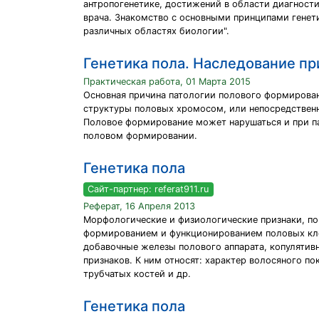
антропогенетике, достижений в области диагности
врача. Знакомство с основными принципами генет
различных областях биологии".
Генетика пола. Наследование п
Практическая работа, 01 Марта 2015
Основная причина патологии полового формирован
структуры половых хромосом, или непосредственн
Половое формирование может нарушаться и при па
половом формировании.
Генетика пола
Сайт-партнер: referat911.ru
Реферат, 16 Апреля 2013
Морфологические и физиологические признаки, по
формированием и функционированием половых клет
добавочные железы полового аппарата, копулятивн
признаков. К ним относят: характер волосяного п
трубчатых костей и др.
Генетика пола