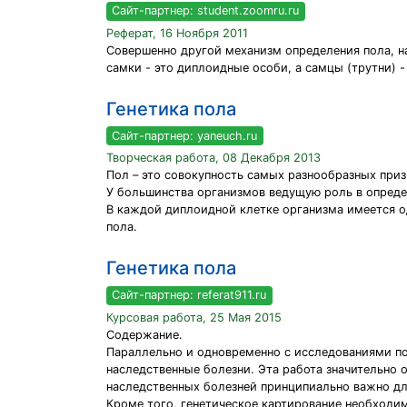
Сайт-партнер: student.zoomru.ru
Реферат, 16 Ноября 2011
Совершенно другой механизм определения пола, н
самки - это диплоидные особи, а самцы (трутни) 
Генетика пола
Сайт-партнер: yaneuch.ru
Творческая работа, 08 Декабря 2013
Пол – это совокупность самых разнообразных при
У большинства организмов ведущую роль в опред
В каждой диплоидной клетке организма имеется 
пола.
Генетика пола
Сайт-партнер: referat911.ru
Курсовая работа, 25 Мая 2015
Содержание.
Параллельно и одновременно с исследованиями по
наследственные болезни. Эта работа значительно
наследственных болезней принципиально важно дл
Кроме того, генетическое картирование необходим