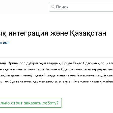
қ интеграция және Қазақстан
ыл имя
зеңі. Әрине, сол дүбірлі оқиғалардың бірі де Кеңес Одағының социал
р қатарымен толыға түсті. Бұрынғы Одақтас мемлекеттердің өз тәуе
ңіліп дамып келеді. Қазіргі таңда жаңа тәуелсіз мемлекеттердің са
, тек бұл ғана емес қаржы-валюта, әлеуметтік-экономикалық жүйел
лько стоит заказать работу?