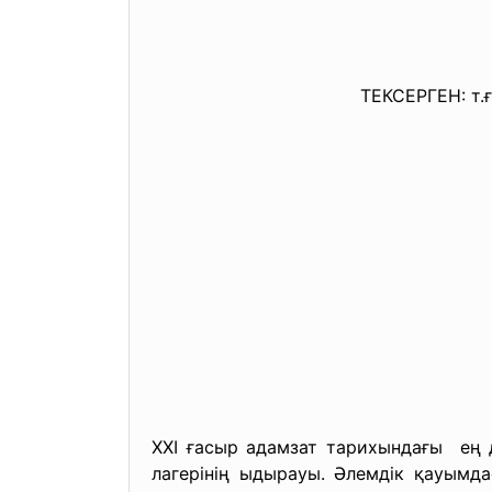
ОРЫНДАҒА
ТЕКСЕРГЕН: т.ғ.к.,доц.м
XXІ ғасыр адамзат тарихындағы ең д
лагерінің ыдырауы. Әлемдік қауым