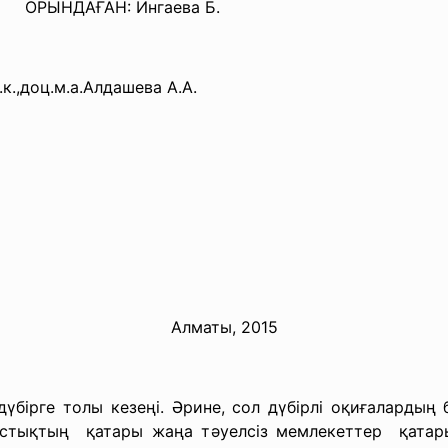
Н: Ингаева Б.
.а.Алдашева А.А.
Алматы, 2015
үбірге толы кезеңі. Әрине, сол дүбірлі оқиғалардың
дастықтың қатары жаңа тәуелсіз
мемлекеттер қатары