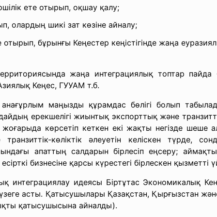
ршілік ете отырып, оқшау қалу;
п, олардың шикі зат көзіне айналу;
те отырып, бұрынғы Кеңестер кеңістігінде жаңа еуразия
иясында жаңа интеграциялық топтар пайда бол
зиялық Кеңес, ГУУАМ т.б.
 анағұрлым маңызды құрамдас бөлігі болып табыла
дайдың ерекшелігі жиынтық экспорттық және транзиттік
не жоғарыда көрсетіп кеткен екі жақты негізде шеше 
 транзиттік-көліктік әлеуетін келіскен түрде, со
нындағы апаттың салдарын бірлесіп еңсеру; аймақтық 
есірткі бизнесіне қарсы күрестегі бірлескен қызметті 
ық интеграциялау идеясы Біртұтас Экономикалық Кеңі
үзеге асты. Қатысушылары Қазақстан, Қырғызстан жән
қықты қатысушысына айналды).