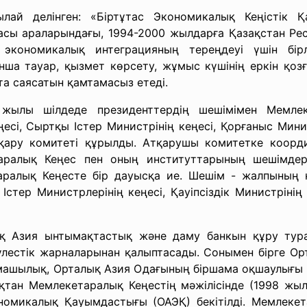
лай делінген: «Біртұтас Экономикалық Кеңістік Қ
асы араларындағы, 1994-2000 жылдарға Қазақстан Ре
 экономикалық интеграцияның тереңдеуі үшін бір
а тауар, қызмет көрсету, жұмыс күшінің еркін қозға
та саясатын қамтамасыз етеді.
ылы шілдеде президенттердің шешімімен Мемлек
есі, Сыртқы Істер Министрінің кеңесі, Қорғаныс Мин
қару комитеті құрылды. Атқарушы комитетке координ
ралық Кеңес пен оның институттарының шешімдері
аралық Кеңесте бір дауысқа ие. Шешім - жалпының к
стер Министрлерінің кеңесі, Қауіпсіздік Министрінің 
қ Азия ынтымақтастық және даму банкын құру тура
лестік жарналарынан қалыптасады. Сонымен бірге Ор
ырмашылық, Орталық Азия Одағының біршама оқшаулығы
тан Мемлекетаралық Кеңестің мәжілісінде (1998 жылы
номикалық Қауымдастығы (ОАЭҚ) бекітілді. Мемлеке