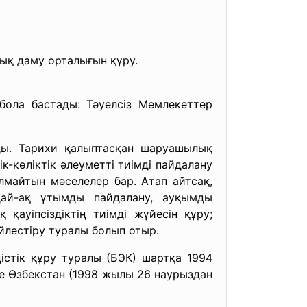
лық даму орталығын құру.
а бастады: Тәуелсіз Мемлекеттер
ды. Тарихи қалыптасқан шаруашылық
-көліктік әлеуметті тиімді пайдалану
алмайтын мәселелер бар. Атап айтсақ,
ндай-ақ ұтымды пайдалану, ауқымды
қауіпсіздіктің тиімді жүйесін құру;
үйлестіру туралы болып отыр.
стік құру туралы (БЭК) шартқа 1994
е Өзбекстан (1998 жылы 26 наурыздан