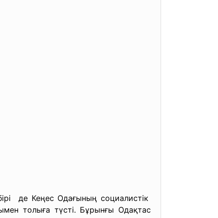
 бірі де Кеңес Одағының социалистік
мен толыға түсті. Бұрынғы Одақтас