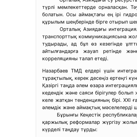
түрлі мемлекеттерде орналасқан. Тәу
болатын. Осы аймақтағы ең ірі гидр
құрылым шеңберінде бірге отырып ш
Орталық Азиядағы интеграциялық а
транспорттық коммуникациясына жолд
тудырады, ад бұл өз кезегінде ұлтт
айтылғандарға жауап ретінде жән
корреляцияны талап етеді.
Назарбаев ТМД елдері үшін интегра
тұрақтылық, керек десеңіз ертеңгі кү
Қазіргі таңда әлем өзара интеграция
кедендік және саяси бірігулер болып 
келе жатқан тенденцияның бірі. XXІ 
әлемдік және аймақтық мәселелерді 
Бұрынғы Кеңестік республикалар өз т
қаржылық реформалар жүргізу жолым
күрделі таңдау тұрды: