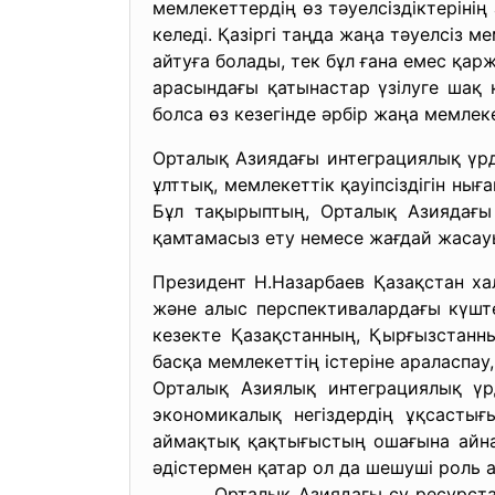
мемлекеттердің өз тәуелсіздіктеріні
келеді. Қазіргі таңда жаңа тәуелсіз
айтуға болады, тек бұл ғана емес қа
арасындағы қатынастар үзілуге шақ
болса өз кезегінде әрбір жаңа мемлеке
Орталық Азиядағы интеграциялық үрд
ұлттық, мемлекеттік қауіпсіздігін ны
Бұл тақырыптың, Орталық Азиядағы 
қамтамасыз ету немесе жағдай жасауын
Президент Н.Назарбаев Қазақстан ха
және алыс перспективалардағы күштер
кезекте Қазақстанның, Қырғызстанн
басқа мемлекеттің істеріне араласпау,
Орталық Азиялық интеграциялық үрді
экономикалық негіздердің ұқсастығ
аймақтық қақтығыстың ошағына айнал
әдістермен қатар ол да шешуші роль 
Орталық Азиядағы су ресурстары ме