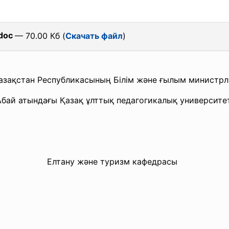
doc
— 70.00 Кб (
Скачать файл
)
азақстан Республикасының Білім және ғылым министрлі
Абай атындағы Қазақ ұлттық педагогикалық университет
Елтану және туризм кафедрасы