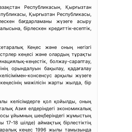
азақстан Республикасын, Қырғызтан
спубликасы, Қырғызтан Республикасы,
лескен бағдарламаны жүзеге асыру
лысына, бірлескен кредиттік-есептік,
етаралық Кеңес және оның негізгі
истрлер кеңесі және олардың тұрақты
ациялық-кеңестік, болжау-сараптау,
нің орындалуын бақылау, қадағалау
елісімімен-консенсус арқылы жүзеге
кеңесінің мәжілісін жарты жылда, бір
лы келісімдерге қол қойылды, оның
талық Азия елдеріндегі экономикалық
 осы ұйымның шеңберіндегі жұмыстың
 17-18 шілде) аймақтық бірлестіктің
таралық кеңес 1996 жылы тамызында