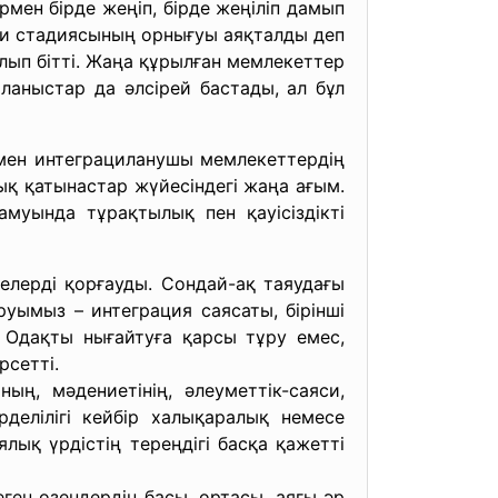
мен бірде жеңіп, бірде жеңіліп дамып
яси стадиясының орнығуы аяқталды деп
лып бітті. Жаңа құрылған мемлекеттер
аныстар да әлсірей бастады, ал бұл
 мен интеграциланушы мемлекеттердің
лық қатынастар жүйесіндегі жаңа ағым.
муында тұрақтылық пен қауісіздікті
елерді қорғауды. Сондай-ақ таяудағы
руымыз – интеграция саясаты, бірінші
 Одақты нығайтуға қарсы тұру емес,
өрсетті.
ың, мәдениетінің, әлеуметтік-саяси,
делілігі кейбір халықаралық немесе
ық үрдістің тереңдігі басқа қажетті
н өзендердің басы, ортасы, аяғы әр