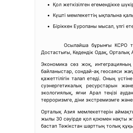
Қол жеткізілген егемендікке шүкі
Күшті мемлекеттің ықпалына қалы
Біріккен Еуропаны мысал, үлгі е
Осылайша бұрынғы КСРО территор
Достастығы, Кедендік Одақ, Орталық А
Экономика сөз жоқ, интеграцияның
байланыстар, сондай-ақ геосаяси жағ
қажеттілігін талап етеді. Оның үсті
суэнергетикалық ресурстарын және
экологиялық, яғни Арал теңізі ауда
терроризмге, діни экстремизмге және 
Орталық Азия мемлекеттерін аймақт
жылы 30 сәуірде қол қоюмен нақты ж
бастап Тәжікстан шарттың толық құ