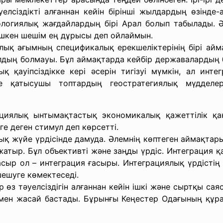
елсіздікті алғаннан кейін бірінші жылдардың өзінде-а
ологиялық жағдайлардың бірі Арал болып табылады. 
ешкен шешім ең дұрысы деп ойлаймын.
ғымның спецификалық ерекшеліктерінің бірі аймақ
ың болмауы. Бұл аймақтарда кейбір державалардың б
ық қауіпсіздікке кері әсерін тигізуі мүмкін, ал инт
е қатысушы топтардың геостратегиялық мүдделер
циялық ынтымақтастық экономикалық қажеттілік қан
нге деген стимул деп көрсетті.
лық жүйе үрдісінде дамуда. Әлемнің көптеген аймақтар
жатыр. Бұл объективті және заңды үрдіс. Интеграция қ
ғасыр ол – интеграция ғасыры. Интеграциялық үрдісті
шешуге көмектеседі.
әуелсіздігін алғаннан кейін ішкі және сыртқы саяса
ен жасай бастады. Бұрынғы Кеңестер Одағының құра