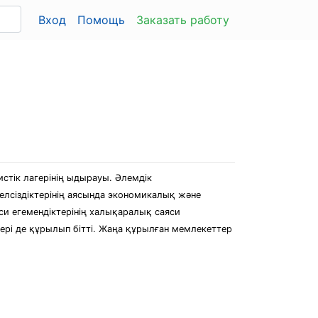
Вход
Помощь
Заказать работу
истік лагерінің ыдырауы. Әлемдік
лсіздіктерінің аясында экономикалық және
яси егемендіктерінің халықаралық саяси
ері де құрылып бітті. Жаңа құрылған мемлекеттер