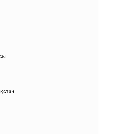
ясы
қстан