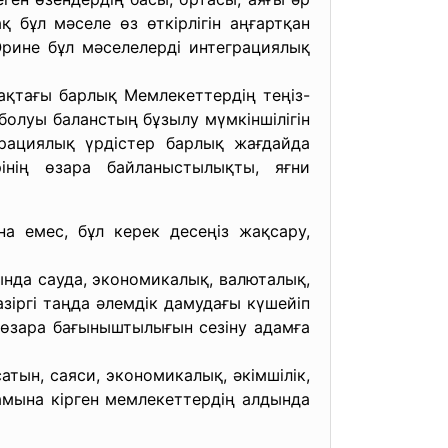
қ бұл мәселе өз өткірлігін аңғартқан
Әрине бұл мәселелерді интеграциялық
тағы барлық Мемлекеттердің теңіз-
олуы баланстың бұзылу мүмкіншілігін
еграциялық үрдістер барлық жағдайда
інің өзара байланыстылықты, яғни
а емес, бұл керек десеңіз жақсару,
ында сауда, экономикалық, валюталық,
азіргі таңда әлемдік дамудағы күшейіп
ң өзара бағыныштылығын сезіну адамға
тын, саяси, экономикалық, әкімшілік,
мына кірген мемлекеттердің алдында