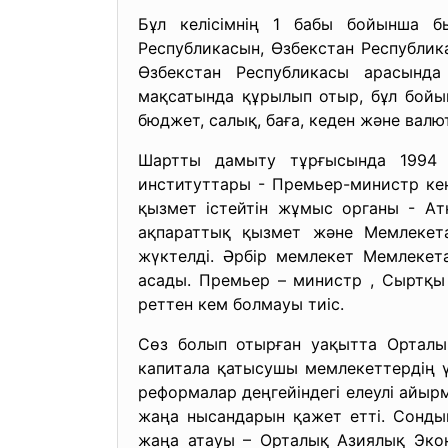
Бұл келісімнің 1 бабы бойынша бы
Республикасын, Өзбекстан Республик
Өзбекстан Республикасы арасында
мақсатында құрылып отыр, бұл бойынш
бюджет, салық, баға, кеден және валю
Шартты дамыту тұрғысында 1994 ж
институттары - Премьер-министр кең
қызмет істейтін жұмыс органы - Ат
ақпараттық қызмет және Мемлекета
жүктелді. Әрбір мемлекет Мемлекет
асады. Премьер – министр , Сыртқы І
реттен кем болмауы тиіс.
Сөз болып отырған уақытта Орталы
капитала қатысушы мемлекеттердің ү
реформалар деңгейіндегі елеулі ай
жаңа нысандарын қажет етті. Сондық
жаңа атауы – Орталық Азиялық Эко