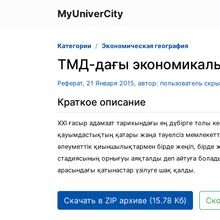
MyUniverCity
Категории
Экономическая география
ТМД-дағы экономикалы
Реферат, 21 Января 2015, автор: пользователь скр
Краткое описание
XXІ ғасыр адамзат тарихындағы ең дүбірге толы ке
қауымдастықтың қатары жаңа тәуелсіз мемлекетте
әлеуметтік қиыншылықтармен бірде жеңіп, бірде же
стадиясының орнығуы аяқталды деп айтуға болады
арасындағы қатынастар үзілуге шақ қалды.
Скачать в ZIP архиве (15.78 Кб)
Ско