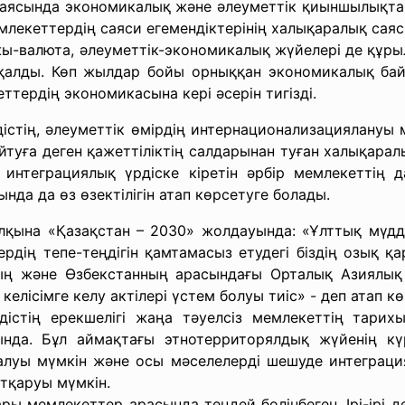
ң аясында экономикалық және әлеуметтік қиыншылықтар
 мемлекеттердің саяси егемендіктерінің халықаралық са
ржы-валюта, әлеуметтік-экономикалық жүйелері де құры
 қалды. Көп жылдар бойы орныққан экономикалық байл
ттердің экономикасына кері әсерін тигізді.
істің, әлеуметтік өмірдің интернационализациялануы
ғайтуға деген қажеттіліктің салдарынан туған халықара
интеграциялық үрдіске кіретін әрбір мемлекеттің да
да да өз өзектілігін атап көрсетуге болады.
лқына «Қазақстан – 2030» жолдауында: «Ұлттық мүдд
дің тепе-теңдігін қамтамасыз етудегі біздің озық қа
ың және Өзбекстанның арасындағы Орталық Азиялық
 келісімге келу актілері үстем болуы тиіс» - деп атап к
стің ерекшелігі жаңа тәуелсіз мемлекеттің тарихын
ында. Бұл аймақтағы этнотерриторялдық жүйенің күр
уы мүмкін және осы мәселелерді шешуде интеграциял
атқаруы мүмкін.
млекеттер арасында теңдей бөлінбеген. Ірі-ірі деге