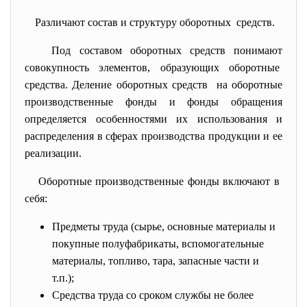
Различают состав и структуру оборотных средств.
Под составом оборотных средств понимают
совокупность элементов, образующих оборотные
средства. Деление оборотных средств на оборотные
производственные фонды и фонды обращения
определяется особенностями их использования и
распределения в сферах производства продукции и ее
реализации.
Оборотные производственные фонды включают в
себя:
Предметы труда (сырье, основные материалы и
покупные полуфабрикаты, вспомогательные
материалы, топливо, тара, запасные части и
т.п.);
Средства труда со сроком службы не более