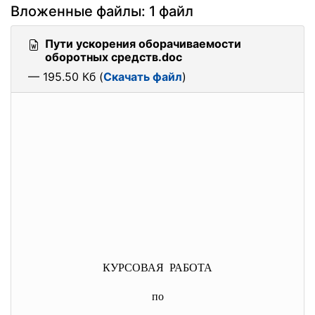
Вложенные файлы: 1 файл
Пути ускорения оборачиваемости
оборотных средств.doc
— 195.50 Кб (
Скачать файл
)
КУРСОВАЯ РАБОТА
по