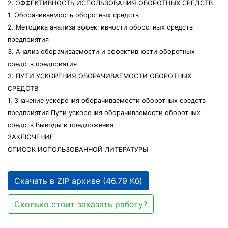
2. ЭФФЕКТИВНОСТЬ ИСПОЛЬЗОВАНИЯ ОБОРОТНЫХ СРЕДСТВ
1. Оборачиваемость оборотных средств
2. Методика анализа эффективности оборотных средств
предприятия
3. Анализ оборачиваемости и эффективности оборотных
средств предприятия
3. ПУТИ УСКОРЕНИЯ ОБОРАЧИВАЕМОСТИ ОБОРОТНЫХ
СРЕДСТВ
1. Значение ускорения оборачиваемости оборотных средств
предприятия Пути ускорения оборачиваемости оборотных
средств Выводы и предложения
ЗАКЛЮЧЕНИЕ
СПИСОК ИСПОЛЬЗОВАННОЙ ЛИТЕРАТУРЫ
Скачать в ZIP архиве (46.79 Кб)
Сколько стоит заказать работу?