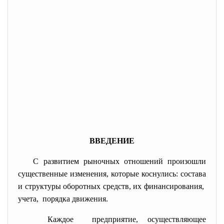
ВВЕДЕНИЕ
С развитием рыночных отношений произошли
существенные изменения, которые коснулись: состава
и структуры оборотных средств, их финансирования,
учета, порядка движения.
Каждое предприятие, осуществляющее