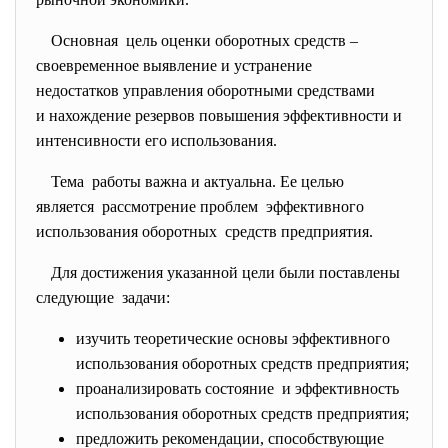
Основная цель оценки оборотных средств –
своевременное выявление и
устранение
недостатков управления оборотными средствами
и нахождение резервов повышения эффективности и
интенсивности его использования.
Тема работы важна и актуальна. Ее целью
является рассмотрение проблем эффективного
использования оборотных средств предприятия.
Для достижения указанной цели были поставлены
следующие задачи:
изучить теоретические основы эффективного
использования оборотных средств предприятия;
проанализировать состояние и эффективность
использования оборотных средств предприятия;
предложить рекомендации, способствующие