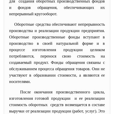
для создания оборотных производственных фондов
и фондов обращения, обеспечивающих их
непрерывный кругооборот.
Оборотные средства обеспечивают непрерывность
производства и реализации продукции предприятия.
Оборотные производственные фонды вступают в
производство в своей натуральной форме и в
процессе изготовления продукции целиком
потребляются, перенося свою стоимость на
создаваемый продукт. Фонды обращения связаны с
обслуживанием процесса обращения товаров. Они не
участвуют в образовании стоимости, а являются ее
носителями.
После окончания производственного
цикла,
изготовления готовой продукции и ее реализации
стоимость оборотных средств возмещается в составе
выручки от реализации продукции (работ, услуг). Это