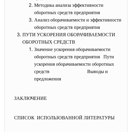
Методика анализа эффективности
оборотных средств предприятия
Анализ оборачиваемости и эффективности
оборотных средств предприятия
ПУТИ УСКОРЕНИЯ ОБОРАЧИВАЕМОСТИ
ОБОРОТНЫХ СРЕДСТВ
Значение ускорения оборачиваемости
оборотных средств предприятия Пути
ускорения оборачиваемости оборотных
средств
Выводы и
предложения
ЗАКЛЮЧЕНИЕ
СПИСОК ИСПОЛЬЗОВАННОЙ ЛИТЕРАТУРЫ