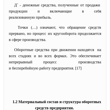
Д` - денежные средства, полученные от продажи
продукции и включающие в себя
реализованную прибыль.
Точки (…) означают, что обращение средств
прервано, но процесс их кругооборота продолжается
в сфере производства.
Оборотные средства при движении находятся на
всех стадиях и во всех формах. Это обеспечивает
непрерывный процесс производства
и бесперебойную работу предприятия. [17]
1.2 Материальный состав и структура оборотных
средств предприятия.