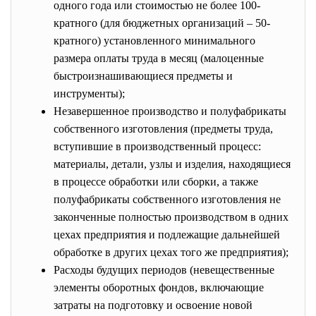
одного года или стоимостью не более 100-
кратного (для бюджетных организаций – 50-
кратного) установленного минимального
размера оплаты труда в месяц (малоценные
быстроизнашивающиеся предметы и
инструменты);
Незавершенное производство и полуфабрикаты
собственного изготовления (предметы труда,
вступившие в производственный процесс:
материалы, детали, узлы и изделия, находящиеся
в процессе обработки или сборки, а также
полуфабрикаты собственного изготовления не
законченные полностью производством в одних
цехах предприятия и подлежащие дальнейшей
обработке в других цехах того же предприятия);
Расходы будущих периодов (невещественные
элементы оборотных фондов, включающие
затраты на подготовку и освоение новой