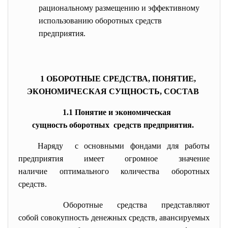
рациональному размещению и эффективному
использованию оборотных средств
предприятия.
1 ОБОРОТНЫЕ СРЕДСТВА, ПОНЯТИЕ,
ЭКОНОМИЧЕСКАЯ СУЩНОСТЬ, СОСТАВ
1.1 Понятие и экономическая
сущность оборотных средств предприятия.
Наряду с основными фондами для работы
предприятия имеет огромное значение
наличие оптимального количества оборотных
средств.
Оборотные средства представляют
собой совокупность денежных средств, авансируемых