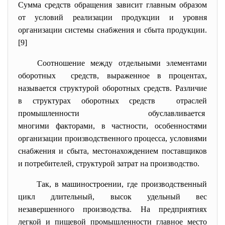
Сумма средств обращения зависит главным образом
от условий реализации продукции и уровня
организации системы снабжения и сбыта продукции.
[9]
Соотношение между отдельными элементами
оборотных средств, выраженное в процентах,
называется структурой оборотных средств. Различие
в структурах оборотных средств отраслей
промышленности обуславливается
многими факторами, в частности, особенностями
организации производственного процесса, условиями
снабжения и сбыта, местонахождением поставщиков
и потребителей, структурой затрат на производство.
Так, в машиностроении, где производственный
цикл длительный, высок удельный вес
незавершенного производства. На предприятиях
легкой и пищевой промышленности главное место