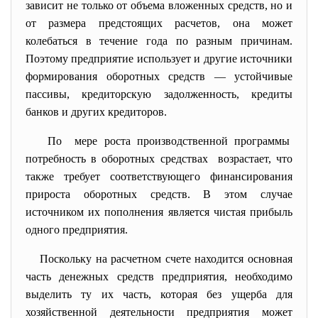
зависит не только от объема вложенных средств, но и
от размера предстоящих расчетов, она может
колебаться в течение года по разным причинам.
Поэтому предприятие использует и другие источники
формирования оборотных средств — устойчивые
пассивы, кредиторскую задолженность, кредиты
банков и других кредиторов.
По мере роста производственной программы
потребность в оборотных
средствах возрастает, что
также требует соответствующего финансирования
прироста оборотных средств. В этом случае
источником их пополнения является чистая прибыль
одного предприятия.
Поскольку на расчетном счете находится основная
часть денежных средств предприятия, необходимо
выделить ту их часть, которая без ущерба для
хозяйственной деятельности предприятия может