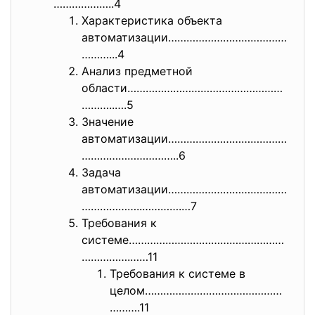
………
………..4
Характеристика объекта
автоматизации…………………………………
……….
..4
Анализ предметной
области……………………………………………
………..…
.5
Значение
автоматизации…………………………………
…………
………………..6
Задача
автоматизации…………………………………
…………
……..………….…7
Требования к
системе……………………………………………
…………….
……11
Требования к системе в
целом………………………………………
……….11