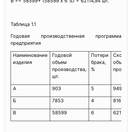
В == 58599+ (58599 х 6 %) = 62114,94 шт.
Таблица 1.1
Годовая производственная программа
предприятия
Наименование
Годовой
Потери
Скорре
изделия
объем
брака,
объем
производства,
%
произво
шт.
А
903
5
949
Б
7853
4
8168
В
58599
6
62114,9