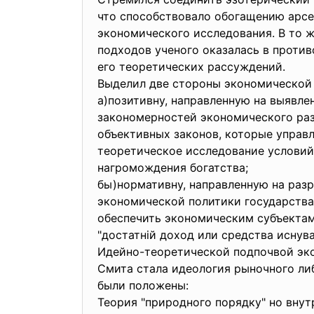
что способствовало обогащению арс
экономического исследования. В то 
подходов ученого оказалась в проти
его теоретических рассуждений.
Выделил две стороны экономической
а)позитивну, направленную на выявле
закономерностей экономического раз
объективных законов, которые управ
теоретическое исследование условий
нагромождения богатства;
бы)нормативну, направленную на раз
экономической политики государства 
обеспечить экономическим субъекта
"достатній доход или средства иснув
Идейно-теоретической подпочвой эк
Смита стала идеология рыночного ли
были положены:
Теория "природного порядку" но вну