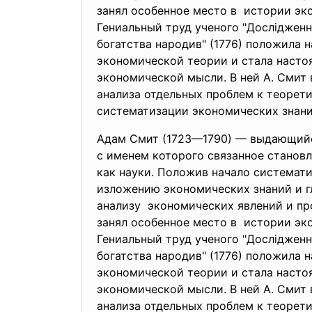
занял особенное место в истории эк
Гениальный труд ученого "Дослідженн
богатства народив" (1776) положила
экономической теории и стала наст
экономической мысли. В ней А. Смит 
анализа отдельных проблем к теорет
систематизации экономических знан
Адам Смит (1723—1790) — выдающийс
с именем которого связанное станов
как науки. Положив начало системат
изложению экономических знаний и 
анализу экономических явлений и
пр
занял особенное место в истории эк
Гениальный труд ученого "Дослідженн
богатства народив" (1776) положила
экономической теории и стала наст
экономической мысли. В ней А. Смит 
анализа отдельных проблем к теорет