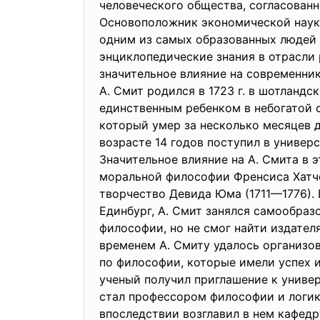
человеческого общества, согласованн
Основоположник экономической наук
одним из самых образованных людей 
энциклопедические знания в отрасли 
значительное влияние на современни
А. Смит родился в 1723 г. в шотландс
единственным ребенком в небогатой 
который умер за несколько месяцев д
возрасте 14 годов поступил в универс
Значительное влияние на А. Смита в 
моральной философии Френсиса Хатче
творчество Девида Юма (1711—1776). В
Единбург, А. Смит занялся самообраз
философии, но не смог найти издателя
временем А. Смиту удалось организо
по философии, которые имели успех и
ученый получил приглашение к универси
стал профессором философии и логик
впоследствии возглавил в нем кафед