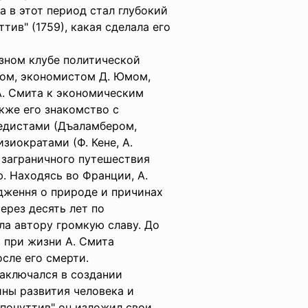
а в этот период стал глубокий
тив" (1759), какая сделала его
азном клубе политической
фом, экономистом Д. Юмом,
А. Смита к экономическим
кже его знакомство с
едистами (Дъаламбером,
изиократами (Ф. Кене, А.
 заграничного путешествия
ю. Находясь во Франции, А.
дження о природе и причинах
ерез десять лет по
ла автору громкую славу. До
а при жизни А. Смита
после его смерти.
аключался в создании
ны развития человека и
 почуттив" он изложил свои