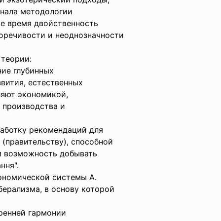
енала методологии
же время двойственность
воречивости и неоднозначности
 теории:
ние глубинных
вития, естественных
ляют экономикой,
 производства и
работку рекомендаций для
(правительству), способной
м возможность добывать
ання".
ономической системы А.
берализма, в основу которой
тренней гармонии