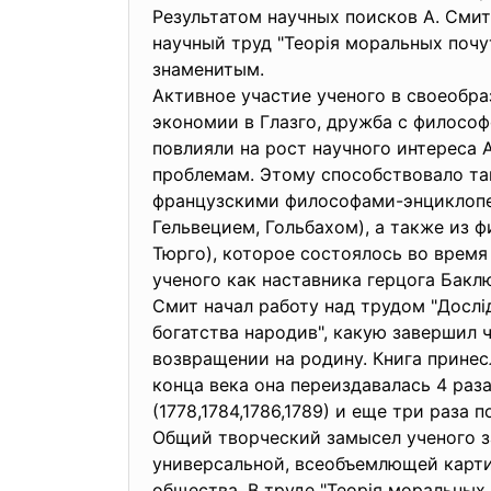
Результатом научных поисков А. Смит
научный труд "Теорія моральных почут
знаменитым.
Активное участие ученого в своеобр
экономии в Глазго, дружба с филосо
повлияли на рост научного интереса 
проблемам. Этому способствовало та
французскими философами-энциклоп
Гельвецием, Гольбахом), а также из ф
Тюрго), которое состоялось во время
ученого как наставника герцога Бакл
Смит начал работу над трудом "Дослі
богатства народив", какую завершил ч
возвращении на родину. Книга принес
конца века она переиздавалась 4 раз
(1778,1784,1786,1789) и еще три раза 
Общий творческий замысел ученого з
универсальной, всеобъемлющей карти
общества. В труде "Теорія моральных