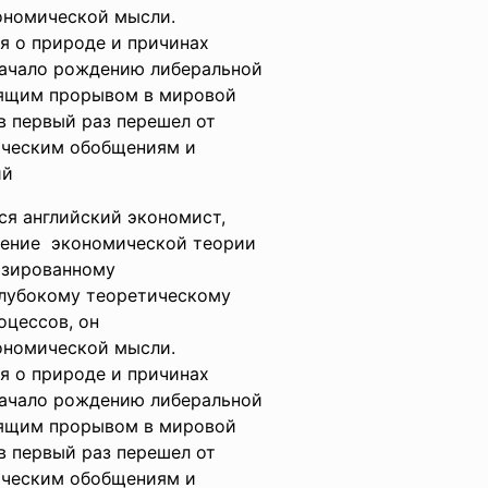
ономической мысли.
я о природе и причинах
 начало рождению либеральной
оящим прорывом в мировой
в первый раз перешел от
ическим обобщениям и
ий
я английский экономист,
ление экономической теории
изированному
глубокому теоретическому
оцессов, он
ономической мысли.
я о природе и причинах
 начало рождению либеральной
оящим прорывом в мировой
в первый раз перешел от
ическим обобщениям и