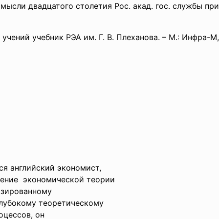
ысли двадцатого столетия Рос. акад. гос. службы при П
чений учебник РЭА им. Г. В. Плеханова. – М.: Инфра-М, 
я английский экономист,
ление экономической теории
изированному
глубокому теоретическому
оцессов, он