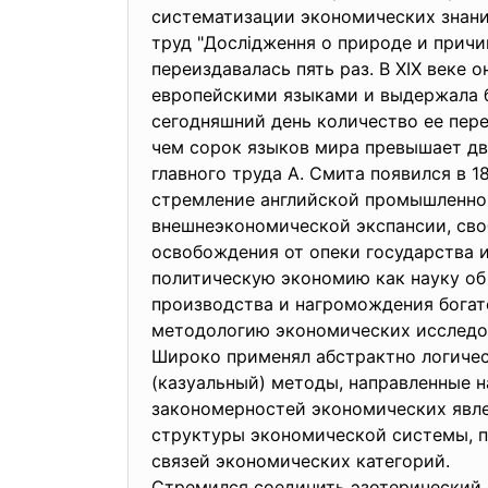
систематизации экономических знани
труд "Дослідження о природе и причи
переиздавалась пять раз. В XIX веке
европейскими языками и выдержала б
сегодняшний день количество ее пере
чем сорок языков мира превышает дв
главного труда А. Смита появился в 180
стремление английской промышленно
внешнеэкономической экспансии, сво
освобождения от опеки государства 
политическую экономию как науку об
производства и нагромождения богатс
методологию экономических исследо
Широко применял абстрактно логичес
(казуальный) методы, направленные н
закономерностей экономических явле
структуры экономической системы, 
связей экономических категорий.
Стремился соединить эзотерический 