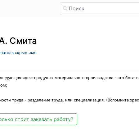
А. Смита
ователь скрыл имя
следующая идея: продукты материального производства - это богатст
дом;
ости труда - разделение труда, или специализация. (Вспомните хр
олько стоит заказать работу?