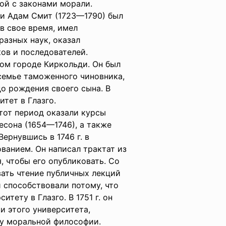
ой с законами морали.
и Адам Смит (1723—1790) был
в свое время, имел
разных наук, оказал
ков и последователей.
ком городе Киркольди. Он был
семье таможенного чиновника,
о рождения своего сына. В
итет в Глазго.
этот период оказали курсы
сона (1654—1746), а также
ернувшись в 1746 г. в
ованием. Он написал трактат из
, чтобы его опубликовать. Со
вать чтение публичных лекций
 способствовали потому, что
тету в Глазго. В 1751 г. он
и этого университета,
ру моральной философии.