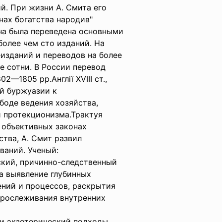
й. При жизни А. Смита его
нах богатства народив"
 она была переведена основными
олее чем сто изданий. На
изданий и переводов на более
е сотни. В России перевод
2—1805 рр.Англії XVIII ст.,
й буржуазии к
боде ведения хозяйства,
и протекционизма.Трактуя
 объективных законах
тва, А. Смит развил
ваний. Ученый:
кий, причинно-следственный
а выявление глубинных
ний и процессов, раскрытия
прослеживания внутренних
и экзотерический подходы,