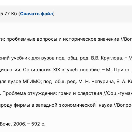
5.77 Кб (
Скачать файл
)
и: проблемные вопросы и историческое значение //Вопр
ий учебник для вузов под общ. ред. В.В. Круглова. – М.
ологии. Социология XIX в. учеб. пособие. – М.: Приор, 2
я вузов МГИМО; под общ. ред. М. Н. Чепурина, Е. А. Кис
Проблема отчуждения: грани и следствия //Соц.-гуманит.
ироду фирмы в западной экономической науке //Вопросы
Вече, 2006. – 592 с.