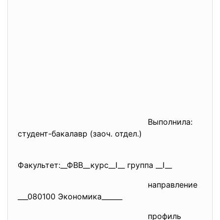
Выполнила:
студент-бакалавр (заоч. отдел.)
Факультет:__ФВВ__курс__I__ группа __I__
направление
___080100 Экономика______
профиль