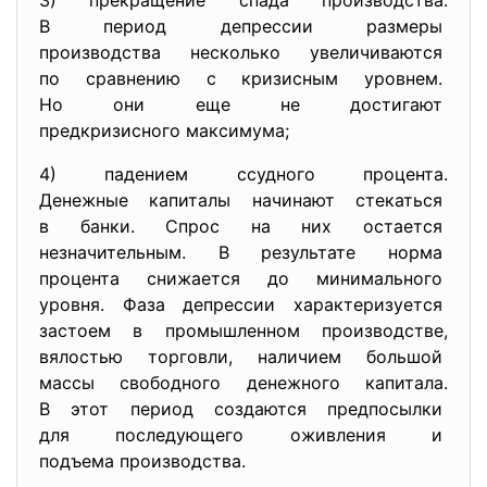
3) прекращение спада
производства.
В период депрессии размеры
производства несколько
увеличиваются
по сравнению с кризисным
уровнем.
Но они еще не достигают
предкризисного максимума;
4) падением ссудного процента.
Денежные капиталы начинают
стекаться
в банки. Спрос на них
остается
незначительным. В результате норма
процента снижается до
минимального
уровня. Фаза депрессии
характеризуется
застоем в промышленном
производстве,
вялостью торговли, наличием большой
массы свободного денежного
капитала.
В этот период создаются
предпосылки
для последующего оживления и
подъема производства.