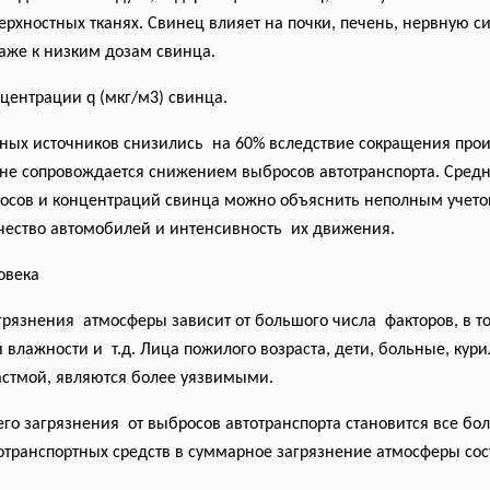
оверхностных тканях. Свинец влияет на почки, печень, нервную 
аже к низким дозам свинца.
центрации q (мкг/м3) свинца.
ых источников снизились на 60% вследствие сокращения прои
е сопровождается снижением выбросов автотранспорта. Средн
росов и концентраций свинца можно объяснить неполным учет
чество автомобилей и интенсивность их движения.
овека
рязнения атмосферы зависит от большого числа факторов, в том
и влажности и т.д. Лица пожилого возраста, дети, больные, к
астмой, являются более уязвимыми.
го загрязнения от выбросов автотранспорта становится все бо
отранспортных средств в суммарное загрязнение атмосферы соста