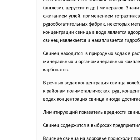
Естественными источниками поступления с
(англезит, церуссит и др.) минералов. Зна
сжиганием углей, применением тетраэтилсв
рудообогатительных фабрик, некоторых мет
концентрации свинца в воде является адсо
свинец извлекается и накапливается гидро
Свинец находится в природных водах в
рас
минеральных и органоминеральных комплекс
карбонатов.
В речных водах концентрация свинца колеб
к районам полиметаллических руд, концент
водах концентрация свинца иногда достига
Лимитирующий показатель вредности свинца 
Свинец содержится в выбросах предприятия
Влияние свинца на здоровье происходит пр