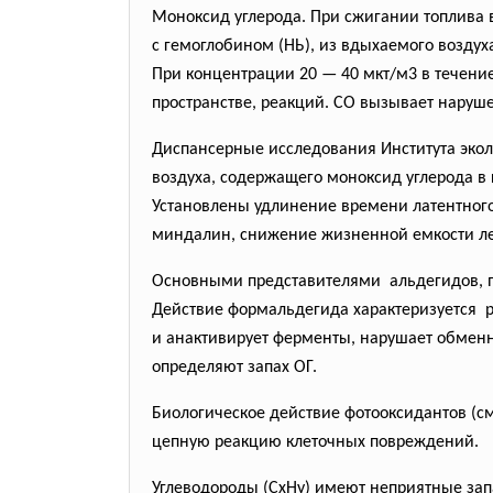
Моноксид углерода. При сжигании топлива в
с гемоглобином (НЬ), из вдыхаемого воздух
При концентрации 20 — 40 мкт/м3 в течени
пространстве, реакций. СО вызывает наруше
Диспансерные исследования Института экол
воздуха, содержащего моноксид углерода в 
Установлены удлинение времени латентного
миндалин, снижение жизненной емкости ле
Основными представителями альдегидов, п
Действие формальдегида характеризуется 
и анактивирует ферменты, нарушает обменн
определяют запах ОГ.
Биологическое действие фотооксидантов (с
цепную реакцию клеточных повреждений.
Углеводороды (СxНy) имеют неприятные запа