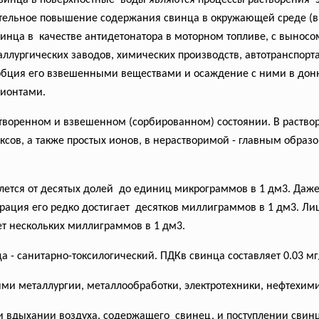
винца в поверхностные воды являются процессы растворения э
чительное повышение содержания свинца в окружающей среде (в т
инца в качестве антидетонатора в моторном топливе, с вынос
аллургических заводов, химических производств, автотранспо
рбция его взвешенными веществами и осаждение с ними в донн
бионтами.
творенном и взвешенном (сорбированном) состоянии. В раство
ов, а также простых ионов, в нерастворимой - главным образом
лется от десятых долей до единиц микрограммов в 1 дм3. Даж
рация его редко достигает десятков миллиграммов в 1 дм3. Л
ет нескольких миллиграммов в 1 дм3.
- санитарно-токсилогический. ПДКв свинца составляет 0.03 мг/
ми металлургии, металлообработки, электротехники, нефтехими
и вдыхании воздуха, содержащего свинец, и поступлении свинц