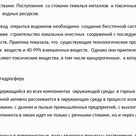
вами. Поступление со стоками тяжелых металлов и токсичных
 водных ресурсов.
вод открытых водоемов необходимо создание бессточной сис
акже строительство локальных
очистных сооружений с послед
тв. Практика показала, что существующие технологические
пр
их веществ и 40-99% взвешенных веществ. Однако они практич
вляют токсические
вещества, в том числе канцерогенные, к кот
 гидросферу
держащийся во всех компонентах окружающей среды: в горных п
ний активно рассеивается в окружающую среду в процессе хозя
ками, с дымом и пылью промышленных предприятий, с выхлоп
тинента в океан идет не только с речными стоками, но и через