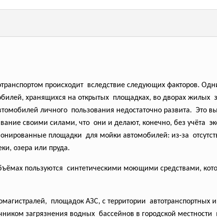
отранспортом
происходит вследствие следующих факторов. Одн
билей, хранящихся на
открытых площадках, во дворах жилых з
автомобилей личного пользования недостаточно
развита. Это в
вание своими силами, что они и делают, конечно, без учёта э
ционированные
площадки для мойки автомобилей: из-за отсутс
ки, озера или пруда.
объёмах
пользуются синтетическими моющими
средствами, кот
омагистралей, площадок АЗС, с территории автотранспортных 
ником загрязнения водных бассейнов в городской
местности 