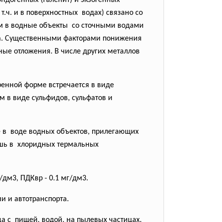
ндогенных (галенит) и экзогенных
.ч. и в поверхностных водах) связано со
ом в водные объекты со сточными водами
рта. Существенными факторами понижения
ые отложения. В числе других металлов
ренной форме встречается в виде
 в виде сульфидов, сульфатов и
е в воде водных объектов, прилегающих
ишь в хлоридных термальных
дм3, ПДКвр - 0.1 мг/дм3.
и и автотранспорта.
а с пищей, водой, на пылевых частицах.