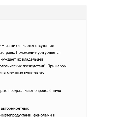
им из них является
отсутствие
астроек. Положение усугубляется
ынуждает их владельцев
кологических последствий.
Примером
твия моечных пунктов
эту
орые представляют
определённую
и
авторемонтных
нефтепродуктами, фенолами и