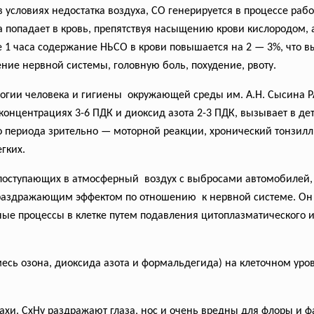
 условиях недостатка воздуха, CO генерируется в процессе ра
а попадает в кровь, препятствуя насыщению крови кислородом, 
е 1 часа содержание НЬСО в крови повышается на 2 — 3%, что в
ние нервной системы, головную боль, похудение, рвоту.
огии человека и гигиены окружающей среды им. А.Н. Сысина Р
концентрациях 3-6 ПДК и диоксид азота 2-3 ПДК, вызывает в де
 периода зрительно — моторной реакции, хронический тонзилли
гких.
оступающих в атмосферный воздух с выбросами автомобилей, 
раздражающим эффектом по отношению к нервной системе. Он
ые процессы в клетке путем подавления цитоплазматического 
месь озона, диоксида азота и формальдегида) на клеточном ур
хи. СxНy раздражают глаза, нос и очень вредны для флоры и ф