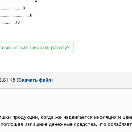
и…………………………….....4
…………………...8
……………………………….8
…..…….10
олько стоит заказать работу?
.81 Кб (
Скачать файл
)
шки продукции, когда же надвигается инфляция и цен
 поглощая излишние денежные средства, что ослабляе