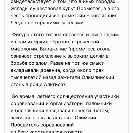
свидетельствует о том, что в иных городах
Эллады существовал культ Прометея, а в его
честь проводились Прометейи – состязания
бегунов с горящими факелами.
Фигура этого титана остается и ныне одним
из самых ярких образов в Греческой
мифологии. Выражение “прометеев огонь”
означает стремление к высоким целям в
борьбе со злом. Разве не тот же смысл
вкладывали древние, когда около трех
тысячелетий назад зажигали Олимпийский
огонь в роще Альтиса?
Во время летнего солнцестояния
участники
соревнований и организаторы, паломники
и болельщики воздавали
почести богам,
зажигая огонь на алтарях Олимпии.
Победитель соревнований
по бегу удостаивался почести