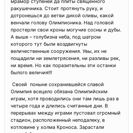
мрамор ступеней да плиты священного
ракушечника. Стоит протянуть руку, и
дотронешься до ветви дикой оливы, какой
венчали голову Олимпионика. Над головой
простерли свои кроны могучие сосны и дубы.
А выше – голубизна неба, под шатром
которого тут были воздвигнуты
величественные сооружения. Увы, их не
пощадили ни землетрясения, ни разливы рек,
ни время. Но как поразительны эти останки
былого величия!!!
Своей поныне сохранившейся славой
Олимпия всецело обязана
Олимпийским
играм, хотя проводились они там лишь раз в
четыре года и длились считанные дни. В
перерывах между играми пустовал огромный
стадион, расположенный неподалеку, в
котловине у холма Кроноса. Зарастали