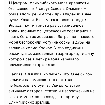
1 Центром олимпийского мира древности
был священный округ Зевса в Олимпии –
роща вдоль реки Алфей при впадении в нее
ручья Кладей. В этом прекрасно городке
Эллады почти триста раз устраивались
традиционные общегреческие состязания в
честь бога-громовержца. Ветры ионического
моря беспокоили могучие сосны и дубы на
вершине холма Кронос. У его подножия
раскинулась заповедная территория, тишину
которой раз в четыре года нарушало
олимпийское торжество.
Такова Олимпия, колыбель игр. О ее былом
величии напоминают ныне
отнюдь
не безмолвные руины. Свидетельство
античных авторов, статуи и изображенния на
вазах и монетах воссоздают картину
Олимпийских зрелищ.