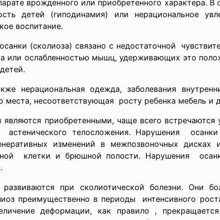
парате врожденного или приобретенного характера. В 
ность детей (гиподинамия) или нерациональное ув
кое воспитание.
 осанки (сколиоза) связано с недостаточной чувстви
ка или ослабленностью мышц, удерживающих это полож
детей.
же нерациональная одежда, заболевания внутренних
о места, несоответствующая росту ребенка мебель и д
и являются приобретенными, чаще всего встречаются 
й астенического телосложения. Нарушения осанки 
генеративных изменений в межпозвоночных дисках 
дной клетки и брюшной полости. Нарушения осанк
.
 развиваются при сколиотической болезни. Они бо
лиоз преимущественно в
периоды интенсивного роста с
еличение деформации, как правило , прекращается