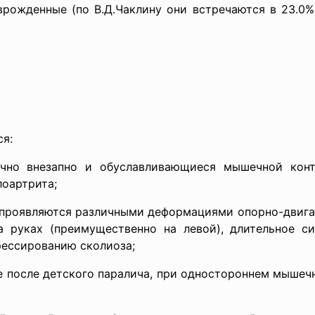
рожденные (по В.Д.Чаклину они встречаются в 23.0%
я:
ычно внезапно и обуславливающиеся мышечной кон
лоартрита;
о проявляются различными деформациями опорно-двигат
 руках (преимущественно на левой), длительное си
рессированию сколиоза;
е после детского паралича, при одностороннем мышеч