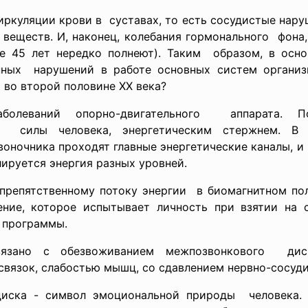
иркуляции крови в суставах, то есть сосудистые нару
веществ. И, наконец, колебания гормонального фона
е 45 лет нередко полнеют). Таким образом, в осно
нных нарушений в работе основных систем органи
 во второй половине ХХ века?
болеваний опорно-
двигательного аппарата. 
й силы человека, энергетическим стержнем. В 
воночника проходят главные энергетические каналы, и
лируется энергия разных уровней.
спрепятственному потоку энергии в биомагнитном пол
ние, которое испытывает личность при взятии на 
 программы.
вязано с обезвоживанием межпозвонкового диск
связок, слабостью мышц, со сдавлением нервно-сосуди
иска - символ эмоциональной природы человека. 