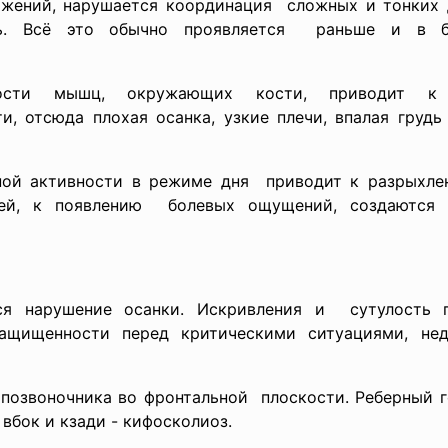
жений, нарушается координация сложных и тонких 
ть. Всё это обычно проявляется раньше и в
ивности мышц, окружающих кости, приводит 
и, отсюда плохая осанка, узкие плечи, впалая грудь
ной активности в режиме дня приводит к разрыхл
стей, к появлению болевых ощущений, создаютс
ся нарушение осанки. Искривления и сутулость г
защищенности перед критическими ситуациями, нед
 позвоночника во фронтальной плоскости. Реберный г
вбок и кзади - кифосколиоз.