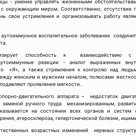
цы - умение управлять жизненными обстоятельствам
а с окружающим миром. Соответственно, отсутствие г
знь свои устремления и организовывать работу явл
 аутоиммунное воспалительное заболевание соединит
та.
лизирует способность к взаимодействию с
Аутоиммунные реакции - аналог выраженных внут
его «Я», а также стремления к контролю над людь
между женским и мужским началом, полюсами жесткос
подавляют проявления мягкости.
порно-двигательного аппарата – недостаток двига
й заменой ручного труда механизированным, развит
казывается на состоянии всех органов и систем 
рения, атеросклероза, гипертонической болезни, ишем
ественных возрастных изменений нервных структу