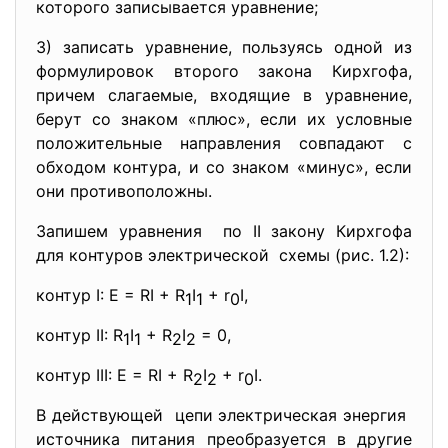
которого записывается уравнение;
3) записать уравнение, пользуясь одной из
формулировок второго закона Кирхгофа,
причем слагаемые, входящие в уравнение,
берут со знаком «плюс», если их условные
положительные направления совпадают с
обходом контура, и со знаком «минус», если
они противоположны.
Запишем уравнения по II закону Кирхгофа
для контуров электрической схемы (рис. 1.2):
контур I: E = RI + R
I
+ r
I,
1
1
0
контур II: R
I
+ R
I
= 0,
1
1
2
2
контур III: E = RI + R
I
+ r
I.
2
2
0
В действующей цепи электрическая энергия
источника питания преобразуется в другие