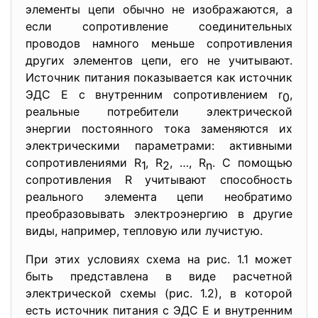
элементы цепи обычно не изображаются, а
если сопротивление соединительных
проводов намного меньше сопротивления
других элементов цепи, его не учитывают.
Источник питания показывается как источник
ЭДС E с внутренним сопротивлением r
,
0
реальные потребители электрической
энергии постоянного тока заменяются их
электрическими параметрами: активными
сопротивлениями R
, R
, …, R
. С помощью
1
2
n
сопротивления R учитывают способность
реального элемента цепи необратимо
преобразовывать электроэнергию в другие
виды, например, тепловую или лучистую.
При этих условиях схема на рис. 1.1 может
быть представлена в виде расчетной
электрической схемы (рис. 1.2), в которой
есть источник питания с ЭДС E и внутренним