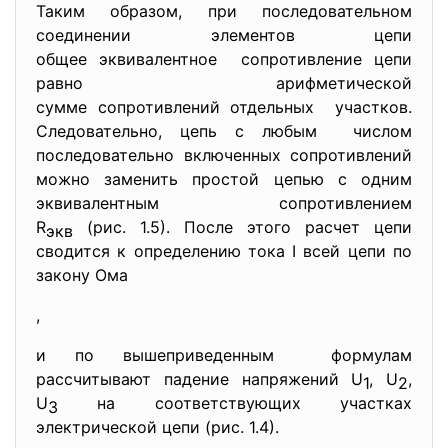
Таким образом, при последовательном
соединении элементов цепи
общее эквивалентное сопротивление цепи
равно арифметической
сумме сопротивлений отдельных участков.
Следовательно, цепь с любым числом
последовательно включенных сопротивлений
можно заменить простой цепью с одним
эквивалентным сопротивлением
R
(рис. 1.5). После этого расчет цепи
экв
сводится к определению тока I всей цепи по
закону Ома
,
и по вышеприведенным формулам
рассчитывают падение напряжений U
, U
,
1
2
U
на соответствующих участках
3
электрической цепи (рис. 1.4).