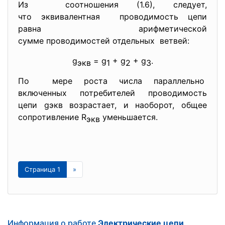
Из соотношения (1.6), следует,
что эквивалентная проводимость цепи
равна арифметической
сумме проводимостей отдельных ветвей:
g
= g
+ g
+ g
.
экв
1
2
3
По мере роста числа параллельно
включенных потребителей проводимость
цепи gэкв возрастает, и наоборот, общее
сопротивление R
уменьшается.
экв
Страница 1
»
Информация о работе
Электрические цепи