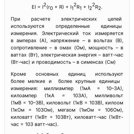
2
2
2
EI = I
(r
+ R) + I
R
+ I
R
.
0
1
1
2
2
При расчете электрических цепей
используются определенные единицы
измерения. Электрический ток измеряется
в амперах (А), напряжение – в вольтах (В),
сопротивление – в омах (Ом), мощность – в
ваттах (Вт), электрическая энергия – ватт-час
(Вт-час) и проводимость – в сименсах (См)
Кроме основных единиц используют
более мелкие и более крупные единицы
измерения: миллиампер (1мA = 10–3А),
килоампер (1кA = 103А), милливольт
(1мВ = 10–3В), киловольт (1кВ = 103В), килоом
(1кОм = 103Ом), мегаом (1мОм = 106Ом),
киловатт (1кВт = 103Вт), киловатт-час (1кВт-
час = 103 ватт-час).