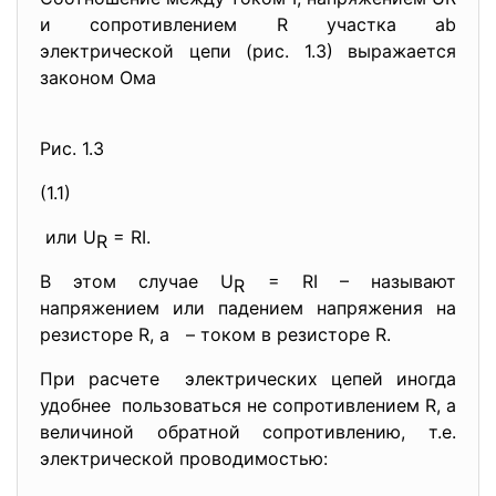
и сопротивлением R участка аb
электрической цепи (рис. 1.3) выражается
законом Ома
Рис. 1.3
(1.1)
или U
= RI.
R
В этом случае U
= RI – называют
R
напряжением или падением напряжения на
резисторе R, а – током в резисторе R.
При расчете электрических цепей иногда
удобнее пользоваться не сопротивлением R, а
величиной обратной сопротивлению, т.е.
электрической проводимостью: