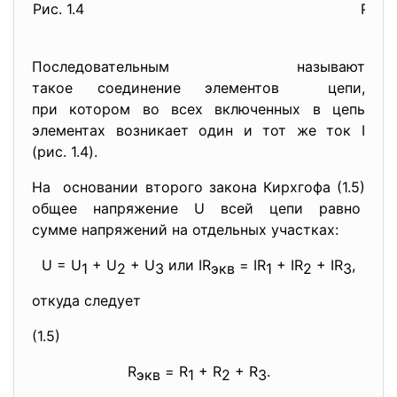
Рис. 1.4
Рис. 
Последовательным называют
такое соединение элементов цепи,
при котором во всех включенных в цепь
элементах возникает один и тот же ток I
(рис. 1.4).
На основании второго закона Кирхгофа (1.5)
общее напряжение U всей цепи равно
сумме напряжений на отдельных участках:
U = U
+ U
+ U
или IR
= IR
+ IR
+ IR
,
1
2
3
экв
1
2
3
откуда следует
(1.5)
R
= R
+ R
+ R
.
экв
1
2
3