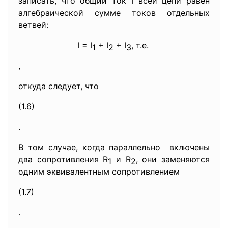
записать, что общий ток I всей цепи равен
алгебраической сумме токов отдельных
ветвей:
I = I
+ I
+ I
, т.е.
1
2
3
,
откуда следует, что
(1.6)
.
В том случае, когда параллельно включены
два сопротивления R
и R
, они заменяются
1
2
одним эквивалентным сопротивлением
(1.7)
.