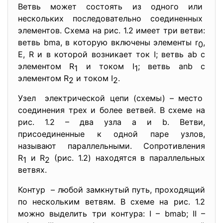
Ветвь может состоять из одного или
нескольких последовательно соединенных
элементов. Схема на рис. 1.2 имеет три ветви:
ветвь bma, в которую включены элементы r
,
0
E, R и в которой возникает ток I; ветвь ab с
элементом R
и током I
; ветвь anb с
1
1
элементом R
и током I
.
2
2
Узел электрической цепи (схемы) – место
соединения трех и более ветвей. В схеме на
рис. 1.2 – два узла a и b. Ветви,
присоединенные к одной паре узлов,
называют параллельными. Сопротивления
R
и R
(рис. 1.2) находятся в параллельных
1
2
ветвях.
Контур – любой замкнутый путь, проходящий
по нескольким ветвям. В схеме на рис. 1.2
можно выделить три контура: I – bmab; II –