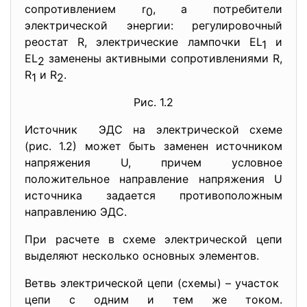
сопротивлением r
, а потребители
0
электрической энергии: регулировочный
реостат R, электрические лампочки EL
и
1
EL
заменены активными сопротивлениями R,
2
R
и R
.
1
2
Рис. 1.2
Источник ЭДС на электрической схеме
(рис. 1.2) может быть заменен источником
напряжения U, причем условное
положительное направление напряжения U
источника задается противоположным
направлению ЭДС.
При расчете в схеме электрической цепи
выделяют несколько основных элементов.
Ветвь электрической цепи (схемы) – участок
цепи с одним и тем же током.