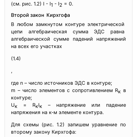
(см. рис. 1.2) I - I
- I
= 0.
1
2
Второй закон Кирхгофа
В любом замкнутом контуре
электрической
цепи алгебраическая сумма ЭДС равна
алгебраической сумме падений напряжений
на всех его участках
(1.4)
,
где n – число источников ЭДС в контуре;
m – число элементов с сопротивлением R
в
к
контуре;
U
= R
I
– напряжение или падение
к
к
к
напряжения на к-м элементе контура.
Для схемы (рис. 1.2) запишем уравнение по
второму закону Кирхгофа: