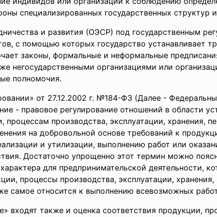
ие индивидов или организаций к соблюдению определ
роны специализированных государственных структур и
дничества и развития (ОЭСР) под государственным ре
ов, с помощью которых государство устанавливает тр
ючает законы, формальные и неформальные предписани
кже негосударственными организациями или организа
ные полномочия.
ровании» от 27.12.2002 г. №184-ФЗ (Далее - Федеральн
ние - правовое регулирование отношений в области ус
, процессам производства, эксплуатации, хранения, пе
енения на добровольной основе требований к продукц
реализации и утилизации, выполнению работ или оказан
твия. Достаточно упрощенно этот термин можно поясни
характера для предпринимательской деятельности, ко
ции, процессы производства, эксплуатации, хранения,
же самое относится к выполнению всевозможных работ 
е» входят также и оценка соответствия продукции, пр