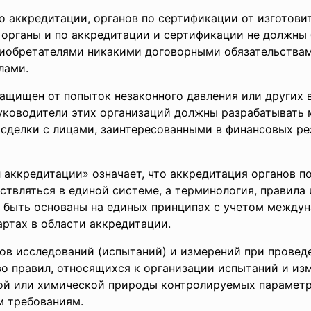
о аккредитации, органов по сертификации от изготовит
 органы и по аккредитации и сертификации не должны 
приобретателями никакими договорными обязательствам
лами.
защищен от попыток незаконного давления или других 
уководители этих организаций должны разрабатывать м
 сделки с лицами, заинтересованными в финансовых ре
 аккредитации» означает, что аккредитация органов п
твляться в единой системе, а терминология, правила
 быть основаны на единых принципах с учетом междун
ртах в области аккредитации.
дов исследований (испытаний) и измерений при провед
во правил, относящихся к организации испытаний и из
ской или химической природы контролируемых параметр
м требованиям.