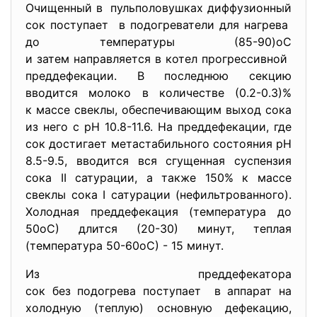
Очищенный в пульполовушках диффузионный
сок поступает в подогреватели для нагрева
до температуры (85-90)оС
и затем направляется в котел прогрессивной
преддефекации. В последнюю секцию
вводится молоко в количестве (0.2-0.3)%
к массе свеклы, обеспечивающим выход сока
из него с pH 10.8-11.6. На преддефекации, где
сок достигает метастабильного состояния pH
8.5-9.5, вводится вся сгущенная суспензия
сока II сатурации, а также 150% к массе
свеклы сока I сатурации (нефильтрованного).
Холодная преддефекация (температура до
50оС) длится (20-30) минут, теплая
(температура 50-60оС) - 15 минут.
Из преддефекатора
сок без подогрева поступает в аппарат на
холодную (теплую) основную дефекацию,