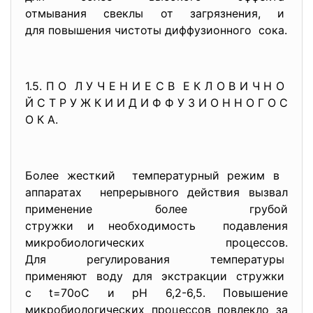
отмывания свеклы от загрязнения, и
для повышения чистоты
диффузионного сока.
1.5. П О Л У Ч Е Н И Е С В Е К Л О В И Ч Н О
Й С Т Р У Ж К И И Д И Ф Ф У З И О Н Н О Г О С
О К А.
Более жесткий температурный режим в
аппаратах непрерывного действия вызвал
применение более грубой
стружки и необходимость подавления
микробиологических процессов.
Для регулирования температуры
применяют воду для экстракции стружки
с t=70oC и pH 6,2-6,5. Повышение
микробиологических процессов повлекло за