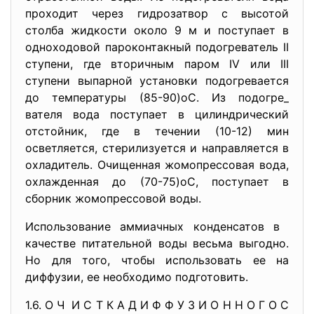
проходит через гидрозатвор с высотой
столба жидкости около 9 м и поступает в
одноходовой пароконтакный подогреватель II
ступени, где вторичным паром IV или III
ступени выпарной установки подогревается
до температуры (85-90)оС. Из подогре_
вателя вода поступает в цилиндрический
отстойник, где в течении (10-12) мин
осветляется, стерилизуется и направляется в
охладитель. Очищенная жомопрессовая вода,
охлажденная до (70-75)оС, поступает в
сборник жомопрессовой воды.
Использование аммиачных конденсатов в
качестве питательной воды весьма выгодно.
Но для того, чтобы использовать ее на
диффузии, ее необходимо подготовить.
1.6. О Ч И С Т К А Д И Ф Ф У З И О Н Н О Г О С