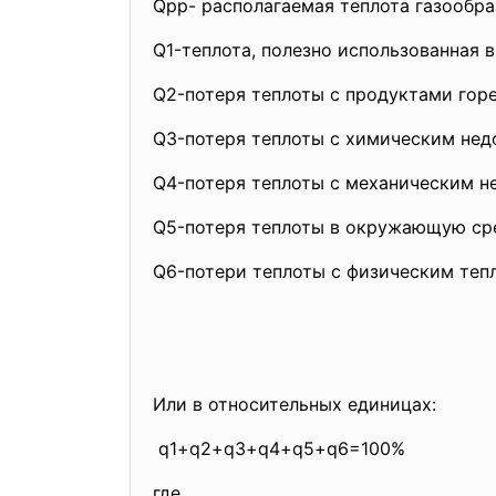
Qpp- располагаемая теплота газообра
Q1-теплота, полезно использованная в
Q2-потеря теплоты с продуктами гор
Q3-потеря теплоты с химическим нед
Q4-потеря теплоты с механическим н
Q5-потеря теплоты в окружающую сре
Q6-потери теплоты с физическим теп
Или в относительных единицах:
q1+q2+q3+q4+q5+q6=100%
где