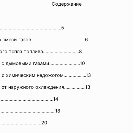
Содержание
………………………………………………..
.5
а смеси газов…………………..……………….6
емого тепла топлива……………………….8
пла с дымовыми газами……………………10
 с химическим недожогом…………......13
 от наружного охлаждения…...………..13
……………………………………………14
…………………………………………
...18
………………
………….….20