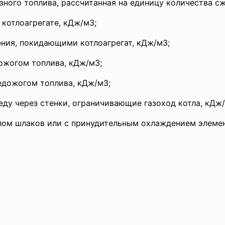
зного топлива, рассчитанная на единицу количества с
 котлоагрегате, кДж/м3;
ения, покидающими котлоагрегат, кДж/м3;
ожогом топлива, кДж/м3;
едожогом топлива, кДж/м3;
ду через стенки, ограничивающие газоход котла, кДж/
лом шлаков или с принудительным охлаждением элемен