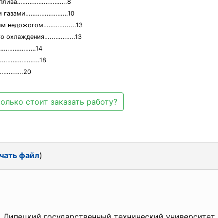
 топлива……………………….8
ыми газами……………………10
им недожогом…………......13
го охлаждения…...………..13
……………………14
………………...18
…….….20
олько стоит заказать работу?
чать файл
)
Липецкий государственный технический университет