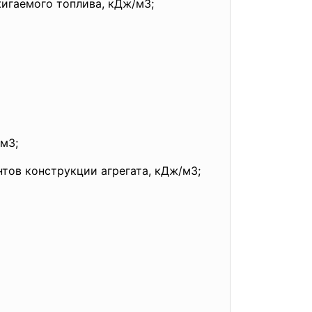
жигаемого топлива, кДж/м3;
м3;
тов конструкции агрегата, кДж/м3;