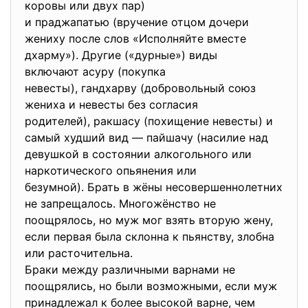
коровы или двух пар)
и праджапатью (вручение отцом дочери
жениху после слов «Исполняйте вместе
дхарму»). Другие («дурные») виды
включают асуру (покупка
невесты), гандхарву (
добровольный союз
жениха и невесты без согласия
родителей), ракшасу (похищение невесты) и
самый худший вид — пайшачу (насилие над
девушкой в состоянии алкогольного или
наркотического опьянения или
безумной). Брать в жёны несовершеннолетних
не запрещалось. Многожёнство не
поощрялось, но муж мог взять вторую жену,
если первая была склонна к пьянству, злобна
или расточительна.
Браки между различными варнами не
поощрялись, но были возможными, если муж
принадлежал к более высокой варне, чем