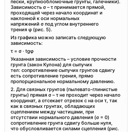
пески, крупнообломочные грунты, галечники).
Зависимость σ – τ принимается прямой,
проходящей через начало координат и
наклонной к оси нормальных
напряжений σ под углом внутреннего
трения φ (рис. 5).
Из графика можно записать следующую
зависимость:
τ = σ · tgφ
Указанная зависимость – условие прочности
грунта (закон Кулона) для сыпучих
тел: сопротивление сыпучих грунтов сдвигу
есть сопротивление трения, прямо
пропорциональное нормальному давлению.
2. Для связных грунтов (пылевато-глинистые
грунты) прямая σ – τ не проходит через начало
координат, а отсекает отрезок c на оси τ, так
как в связных грунтах, обладающих
сцеплением между частицами, при
отсутствии нормального давления (σ = 0)
сопротивление грунта сдвигу больше нуля,
что обусловливается силами сцепления (рис.