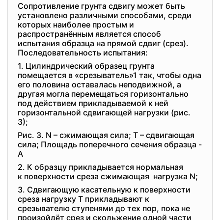
Сопротивление грунта сдвигу может быть
установлено различными способами, среди
которых наиболее простым и
распространённым является способ
испытания образца на прямой сдвиг (срез).
Последовательность испытания:
1. Цилиндрический образец грунта
помещается в «срезыватель»1 та
к, чтобы одна
его половина оставалась неподвижной, а
другая могла перемещаться горизонтально
под действием прикладываемой к ней
горизонтальной сдвигающей нагрузки (рис.
3);
Рис. 3. N – сжимающая сила; T – сдвигающая
сила; Площадь поперечного сечения образца -
A
2. К образцу прикладывается
нормальная
к поверхности среза сжимающая нагрузка N;
3. Сдвигающую касательную к
поверхности
среза нагрузку T прикладывают к
срезывателю ступенями до тех пор, пока не
произойдёт срез и скольжение одной части