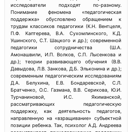
исследователи подходят по-разному.
Понимание феномена «педагогическая
поддержка» обусловлено обращением к
трудам классиков педагогики (К.Н. Вентцеля,
П.Ф. Каптерева, В.А. Сухомлинского, К.Д.
Ушинского, С.Т. Шацкого и др.); современной
педагогики сотрудничества (Ш.А.
Амонашвили, И.П. Волков, С.П. Лысенкова и
др.); теории развивающего обучения (В.В.
Давыдова, Л.В. Занкова, Д.Б. Эльконина и др.);
современным педагогическим исследованиям
Д.А. Белухина, Е.В. Бондаревской, С.Л.
Братченко, О.С. Газмана, В.В. Серикова, Ю.И.
Турчаниновой, И.С. Якиманской,
рассматривающих педагогическую
поддержку, как деятельность педагогов,
направленную на «взращивание» субъектной
позиции ребенка. Так, психолог А.Д. Андреева