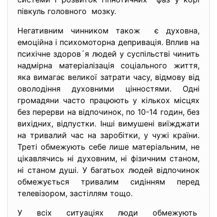
півкуль головного мозку.
Негативним чинником також є духовна,
емоційна і психомоторна депривація. Вплив на
психічне здоров´я людей у суспільстві чинить
надмірна матеріалізація соціального життя,
яка вимагає великої затрати часу, відмову від
оволодіння духовними цінностями. Одні
громадяни часто працюють у кількох місцях
без перерви на відпочинок, по 10-14 годин, без
вихідних, відпустки. Інші вимушені виїжджати
на тривалий час на заробітки, у чужі країни.
Треті обмежують себе лише матеріальним, не
цікавлячись ні духовним, ні фізичним станом,
ні станом душі. У багатьох людей відпочинок
обмежується тривалим сидінням перед
телевізором, застіллям тощо.
У всіх ситуаціях люди обмежують