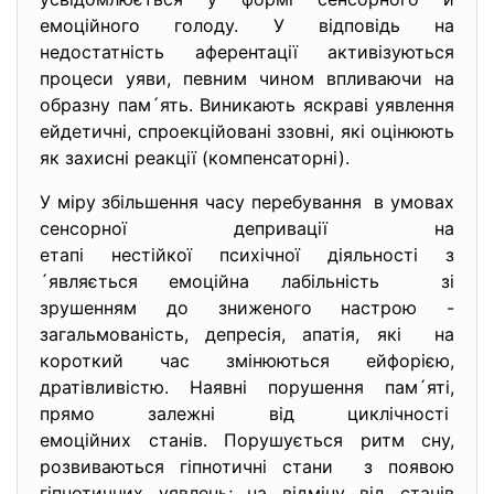
емоційного голоду. У відповідь на
недостатність аферентації активізуються
процеси уяви, певним чином впливаючи на
образну пам´ять. Виникають яскраві уявлення
ейдетичні, спроекційовані ззовні, які оцінюють
як захисні реакції (компенсаторні).
У міру збільшення часу перебування в умовах
сенсорної депривації на
етапі нестійкої психічної
діяльності з
´являється емоційна лабільність зі
зрушенням до зниженого настрою -
загальмованість, депресія, апатія, які на
короткий час змінюються ейфорією,
дратівливістю. Наявні порушення пам´яті,
прямо залежні від циклічності
емоційних станів. Порушується ритм сну,
розвиваються гіпнотичні стани з появою
гіпнотичних уявлень; на відміну від станів