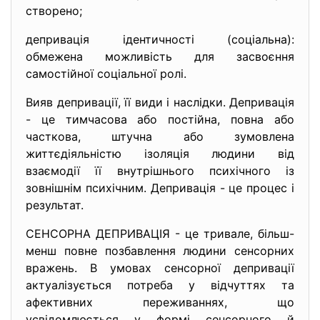
створено;
депривація ідентичності (соціальна):
обмежена можливість для засвоєння
самостійної соціальної ролі.
Вияв депривації, її види і наслідки. Депривація
- це тимчасова або постійна, повна або
часткова, штучна або зумовлена
життєдіяльністю ізоляція людини від
взаємодії її внутрішнього психічного із
зовнішнім психічним. Депривація - це процес і
результат.
СЕНСОРНА ДЕПРИВАЦІЯ - це тривале, більш-
менш повне позбавлення людини сенсорних
вражень. В умовах сенсорної депривації
актуалізується потреба у відчуттях та
афективних переживаннях, що
усвідомлюється у формі сенсорного й