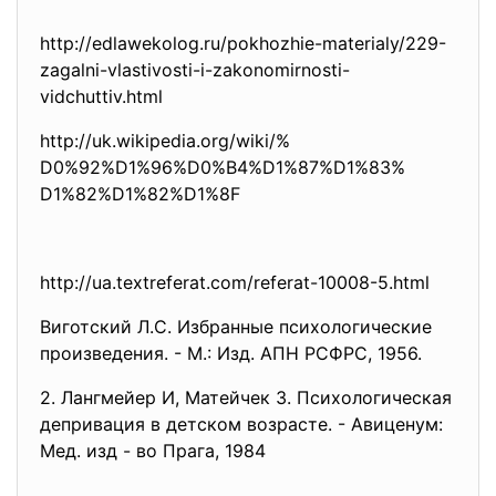
http://edlawekolog.ru/
pokhozhie-materialy/229-
zagalni-vlastivosti-i-
zakonomirnosti-
vidchuttiv.html
http://uk.wikipedia.org/wiki/%
D0%92%D1%96%D0%B4%D1%87%D1%83%
D1%82%D1%82%D1%8F
http://ua.textreferat.com/
referat-10008-5.html
Виготский Л.С. Избранные психологические
произведения. - М.: Изд. АПН РСФРС, 1956.
2. Лангмейер И, Матейчек З. Психологическая
депривация в детском возрасте. - Авиценум:
Мед. изд - во Прага, 1984