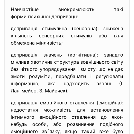
Найчастіше виокремлюють такі
форми психічної депривації:
депривація стимульна (сенсорна): знижена
кількість сенсорних стимулів або їхня
обмежена мінливість;
депривація значень (когнітивна): занадто
мінлива хаотична структура зовнішнього світу
без чіткого упорядкування і змісту, що не дає
змоги розуміти, передбачати і регулювати
інформацію, яка надходить ззовні (І.
Лангмейер, З. Майєчек);
депривація емоційного ставлення (емоційна):
недостатня можливість для встановлення
інтимного емоційного ставлення до якої-
небудь особи, або розвинення подібного
емоційного зв´язку, якщо такий вже було