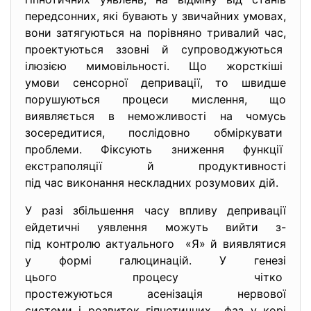
передсонних, які бувають у звичайних
умовах,
вони затягуються на порівняно тривалий час,
проектуються ззовні й супроводжуються
ілюзією мимовільності. Що жорсткіші
умови сенсорної депривації, то швидше
порушуються процеси мислення, що
виявляється в неможливості на чомусь
зосередитися, послідовно обміркувати
проблеми. Фіксують зниження функції
екстраполяції й продуктивності
під час виконання нескладних розумових дій.
У разі збільшення часу впливу депривації
ейдетичні уявлення можуть вийти з-
під контролю актуального «Я» й виявлятися
у формі галюцинацій. У генезі
цього процесу чітко
простежуються асенізація нервової
системи і розвиток гіпнотичних фаз у корі