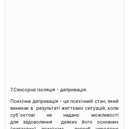
7.Сенсорна ізоляція - депривація:
Психічна депривація - це психічний стан, який
виникає в результаті життєвих ситуацій, коли
суб´єктові не надано можливості
для задоволення деяких його основних
(життєвих) психічних потреб упродовж