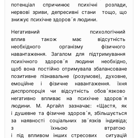
потенціал спричинює психічні розлади,
нервові зриви, депресивні стани тощо, що
знижує психічне здоров´я людини.
Негативний психологічний
вплив також має відсутність
необхідного організму
фізичного
навантаження. Загалом для підтримування
психічного здоров´я людини необхідно,
щоб вона постійно отримувала збалансоване
позитивне пізнавальне (розумове), духовне,
емоційне і фізичне навантаження. їхня
диспропорція чи відсутність обов´язково
негативно впливає на психічне здоров´я
людини. М. Аргайл зазначає: «Щастя, як
і душевне та фізичне здоров´я, збільшується
за наявності соціальних зв´язків індивіда;
з їхньою втратою
і під впливом інших стресових ситуацій