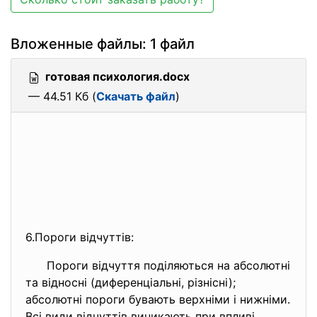
Вложенные файлы: 1 файл
готовая психология.docx
— 44.51 Кб (
Скачать файл
)
6.Пороги відчуттів:
Пороги відчуття поділяються на абсолютні
та відносні (диференціальні, різнісні);
абсолютні пороги бувають верхніми і нижніми.
Всі види відчуттів виникають при впливі