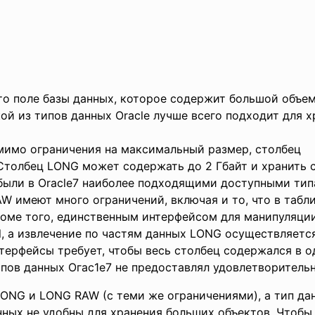
 это поле базы данных, которое содержит большой объе
ой из типов данных Oracle лучше всего подходит для 
Помимо ограничения на максимальный размер, столб
 Столбец LONG может содержать до 2 Гбайт и хранить
были в Oracle7 наиболее подходящими доступными тип
W имеют много ограничений, включая и то, что в табл
роме того, единственным интерфейсом для манипуляц
all, а извлечение по частям данных LONG осуществля
ерфейсы требует, чтобы весь столбец содержался в од
пов данных Огас1е7 не предоставлял удовлетворительн
LONG и LONG RAW (с теми же ограничениями), а тип 
нных не удобны для хранения больших объектов. Чтобы 