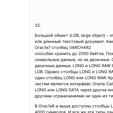
32.
Большой объект (LOB, large object) -
или длинный текстовый документ. Как
Огас1е7 столбец VARCHAR2
способен хранить до 2000 байтов. 
символьные данные, но не двоичные.
двоичные данные. LONG и LONG RAW 
LOB. Однако столбцы LONG и LONG RA
один столбец LONG или LONG RAW. К
частям является интерфейс Oracle C
LONG или LONG DATA через другие инт
другими ограничениями ни один из ти
В Огас1е8 и выше доступны столбцы 
4000 символов. И все же эти типы да