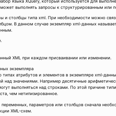
абор языка XQuery, который используется для выполне
й может выполнять запросы к структурированным или
ы и столбцы типа xml. При необходимости можно связ
лбцом. В данном случае экземпляр xml-данных называе
анным.
.
анный XML при каждом присваивании или изменении.
анных экземпляра
 типах атрибутов и элементов в экземпляре xml-данны
й над значениями. Например десятичные арифметичес
могут выполняться над строками. По этой причине ти
ста, чем нетипизированное.
 переменных, параметров или столбцов сначала необ
кции XML-схем.