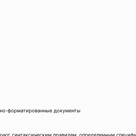
льно-форматированные документы
дуют синтаксическим правилам, определенным специфи