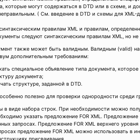
а, которые могут содержаться в DTD или в схеме, и до
неправильным. ( См. введение в DTD и схемы для XML-
интаксическим правилам XML и правилам, определенны
ументы следуют синтаксическим правилам XML, но не 
ент также может быть валидным. Валидным (valid) н
двум дополнительным требованиям:
ать специальное объявление типа документа, которое
ктуру документа;
чать структуре, заданной в DTD.
особенно полезно для проверки однородности среди 
ы в виде набора строк. При необходимости можно полу
еобходимо указать предложение FOR XML. Предложение
енных запросах. Предложение FOR XML верхнего уровня
просах предложение FOR XML можно использовать в ин
нструкциях присваивания.