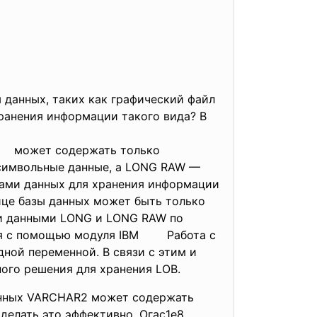
м данных, таких как графический файл
хранения информации такого вида? В
ец может содержать только
 символьные данные, a LONG RAW —
ами данных для хранения информации
ице базы данных может быть только
ии данными LONG и LONG RAW по
ется с помощью модуля IВМ Работа с
ной переменной. В связи с этим и
ого решения для хранения LOB.
данных VARCHAR2 может содержать
делать это эффективно, Огас1е8