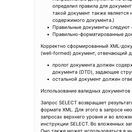
определил правила для документ
такой документ также является 
содержимого документа.)
Правильные документы следуют с
Правильно-форматированные док
Корректно сформированный XML-докум
(well-formed) документ, отвечающий 
пролог документа должен содерж
документа (DTD), задающее стру
остальной документ должен отве
Использование валидных документов 
Запрос SELECT возвращает результат
формате XML. Для этого в запросе н
запросах верхнего уровня и во влож
инструкции SELECT. Во вложенных за
Оно также может использоваться в и