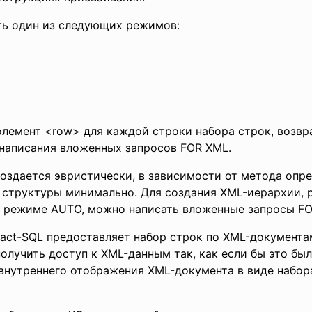
ть один из следующих режимов:
лемент <row> для каждой строки набора строк, возвр
написания вложенных запросов FOR XML.
оздается эвристически, в зависимости от метода опр
 структуры минимально. Для создания XML-иерархии,
в режиме AUTO, можно написать вложенные запросы FO
act-SQL предоставляет набор строк по XML-документам
лучить доступ к XML-данным так, как если бы это был
нутреннего отображения XML-документа в виде набора