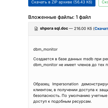
Скачать в ZIP архиве (56.43 Кб)
Ск
Вложенные файлы: 1 файл
shpora sql.doc
— 216.00 Кб (
Скачат
dbm_monitor
Создается в базе данных msdb при ре
dbm_monitor не имеет членов до тех 
Образец Impersonation демонстрир
клиентом, в получении доступа к за
безопасность. По умолчанию учетные 
доступ к подобным ресурсам.