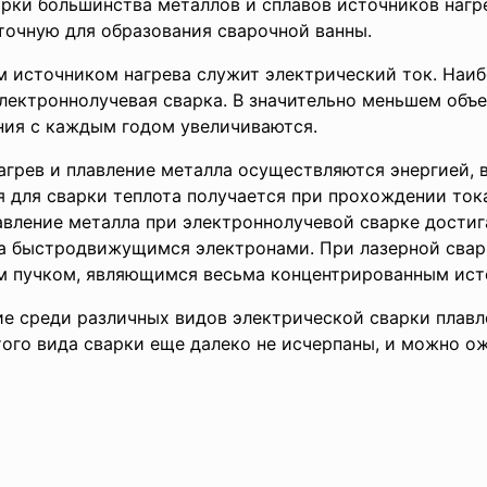
арки большинства металлов и сплавов источников наг
точную для образования сварочной ванны.
м источником нагрева служит электрический ток. Наи
лектроннолучевая сварка. В значительно меньшем объе
ния с каждым годом увеличиваются.
агрев и плавление металла осуществляются энергией,
 для сварки теплота получается при прохождении ток
авление металла при электроннолучевой сварке достиг
а быстродвижущимся электронами. При лазерной свар
м пучком, являющимся весьма концентрированным ист
е среди различных видов электрической сварки плавл
того вида сварки еще далеко не исчерпаны, и можно о