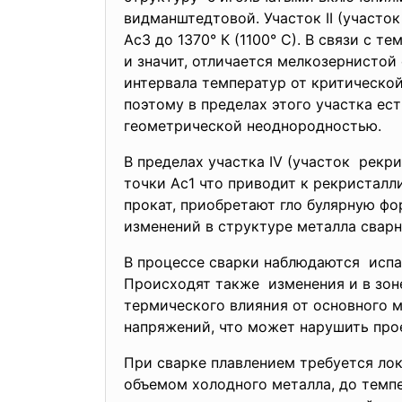
видманштедтовой. Участок II (участо
Ас3 до 1370° К (1100° С). В связи с 
и значит, отличается мелкозернистой 
интервала температур от критической
поэтому в пределах этого участка ест
геометрической неоднородностью.
В пределах участка IV (участок рекр
точки Ас1 что приводит к рекристалли
прокат, приобретают гло булярную фо
изменений в структуре металла сварн
В процессе сварки наблюдаются исп
Происходят также изменения и в зон
термического влияния от основного 
напряжений, что может нарушить прое
При сварке плавлением требуется лок
объемом холодного металла, до темп