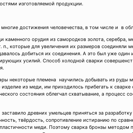
остями изготовляемой продукции.
 многие достижения человечества, в том числе и в о
и каменного орудия из самородков золота, серебра, 
т. п., которые для увеличения их размеров соединяли 
авалось добиться их соединения. А это был уже один и
рующих усилий. Способ холодной сварки совершенств
я.
эры некоторые племена научились добывать из руды ме
е изделие из меди, им приходилось прибегать к сварке
ческого состояния облегчал схватывание, а процесс с
 заставило древних умельцев приняться за разработку
чность, твёрдость, сопротивление истиранию по сравн
 пластичности меди. Поэтому сварка бронзы методом 