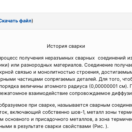
Скачать файл
)
История сварки
роцесс получения неразъмных сварных соединений из
ники) или разнородных материалов. Соединение получа
крной связью и монолитностью строения, достигаемым
рными частицами сопрягаемых деталей. Для того, что
порядка величины атомного радиуса (0,00000001 см).
межатомное взаимодействие сопровождаемое диффузи
образуемое при сварке, назыывается сварным
соедине
ок, включающий собственно шов-1, металл зоны терми
м основного и присадочного металлов, а зона термиче
ыми в результате сварки свойствами (Рис. ).