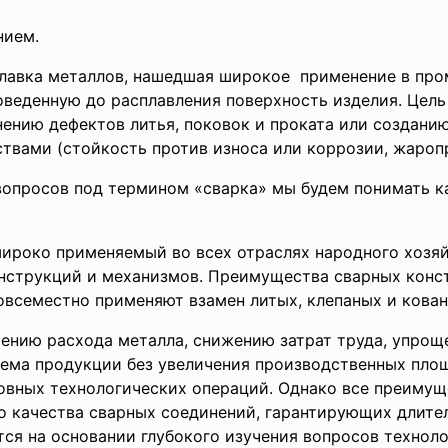
нием.
плавка металлов, нашедшая широкое применение в пр
оведенную до расплавления поверхность изделия. Цель
нению дефектов литья, поковок и проката или создани
вами (стойкость против износа или коррозии, жаропр
просов под термином «сварка» мы будем понимать как
широко применяемый во всех отраслях народного хозя
нструкций и механизмов. Преимущества сварных конс
овсеместно применяют взамен литых, клепаных и кован
ению расхода металла, снижению затрат труда, упро
ъема продукции без увеличения производственных пло
вных технологических операций. Однако все преимущ
о качества сварных соединений, гарантирующих длите
тся на основании глубокого изучения вопросов техноло