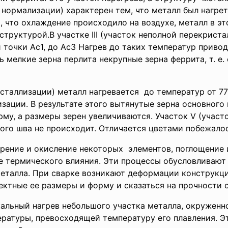
к нормализации) характерен тем, что металл был нагре
тем, что охлаждение происходило на воздухе, металл в 
структурой.В участке III (участок неполной перекрист
 точки Ac1, до Ас3 Нагрев до таких температур привод
ь мелкие зерна перлита некрупные зерна феррита, т. е.
исталлизации) металл нагревается до температур от 77
зации. В результате этого вытянутые зерна основного 
рму, а размеры зерен увеличиваются. Участок V (учас
ого шва не происходит. Отличается цветами побежало
арение и окисление
некоторых элементов, поглощение 
е термического влияния. Эти процессы обусловливают
металла. При сварке возникают деформации конструкци
ктные ее размеры и форму и сказаться на прочности 
альный нагрев небольшого участка металла, окруженн
ературы, превосходящей температуру его плавления. Э