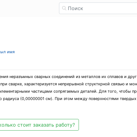
рыл имя
ния неразъмных сварных соединений из металлов их сплавов и други
при сварке, характеризуется непрерывной структкрной связью и мо
элементарными частицами сопрягаемых деталей. Для того, чтобы пр
го радиуса (0,00000001 см). При этом между поверхностями тверды
колько стоит заказать работу?