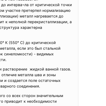
т до интерва¬ла от критической точки
этом участке претерпел нормализацию
аллизации) металл нагревается до
ит к неполной перекристаллизации, а
 структура характерна
0° К (550° С) до критической
металла, если это был стальной
ток синеломкости) - видимых
сти.
и растворение жидкой ванной газов.
 отличие металла шва и зоны
и и создается поле остаточных
сварного соединения.
ого со всех сторон значительным
то приводит к необходимости