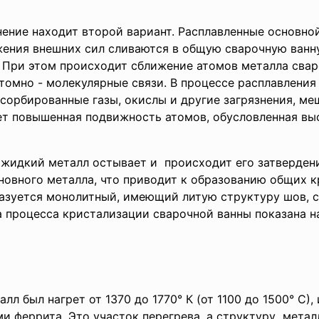
ение находит второй вариант. Расплавленные основно
жения внешних сил сливаются в общую сварочную ван
 При этом происходит сближение атомов металла свар
томно - молекулярные связи. В процессе расплавлени
дсорбированные газы, окислы и другие загрязнения, 
т повышенная подвижность атомов, обусловленная вы
 жидкий металл остывает и происходит его затверден
новного металла, что приводит к образованию общих 
азуется монолитный, имеющий литую структуру шов, 
 процесса кристализации сварочной ванны показана на
талл был нагрет от 1370 до 1770° К (от 1100 до 1500° 
ями
феррита. Это участок перегрева, а структуру метал