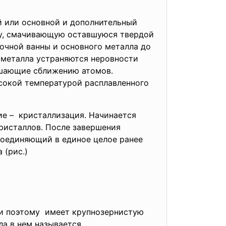
й или основной и дополнительный
ну, смачивающую оставшуюся твердой
очной ванны и основного металла до
я металла устраняются неровности
мешающие сближению атомов.
сокой температурой расплавленного
ие – кристаллизация. Начинается
кристаллов. После завершения
соединяющий в единое целое ранее
 (рис.)
С), и поэтому имеет крупнозернистую
ла в нем называется