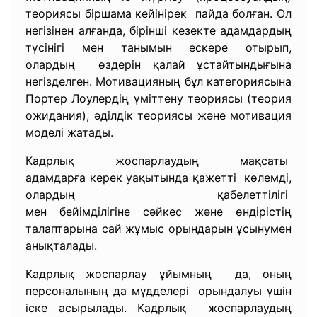
теориясы біршама кейінірек пайда болған. Ол
негізінен алғанда, бірінші кезекте адамдардың
түсінігі мен танымын ескере отырып,
олардың өздерін қалай ұстайтындығына
негізделген. Мотивацияның бұл категориясына
Портер Лоулердің үміттену теориясы (теория
ожидания), әділдік теориясы және мотивация
моделі жатады.
Кадрлық жоспарлаудың мақсаты
адамдарға керек уақытында
қажетті көлемді,
олардың қабелеттілігі
мен бейімділігіне сәйкес және өндірістің
талаптарына сай жұмыс орындарын ұсынумен
анықталады.
Кадрлық жоспарлау ұйымның да, оның
персоналының да мүдделері орындалуы үшін
іске асырылады. Кадрлық жоспарлаудың