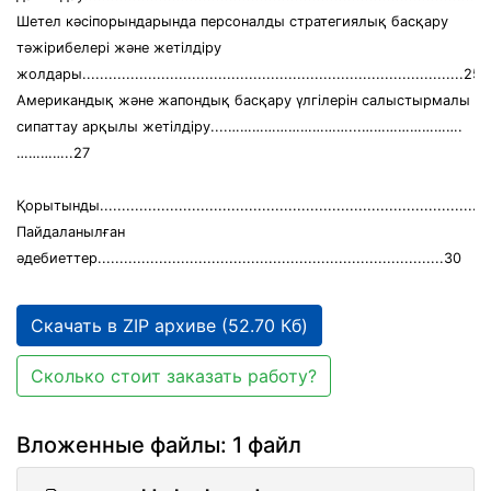
Шетел кәсіпорындарында персоналды стратегиялық басқару
тәжірибелері және жетілдіру
жолдары.......................................................................................25
Американдық және жапондық басқару үлгілерін салыстырмалы
сипаттау арқылы жетілдіру....…………………………...…………………….
…………..27
Қорытынды.........................................................................................
Пайдаланылған
әдебиеттер...............................................................................30
Скачать в ZIP архиве (52.70 Кб)
Сколько стоит заказать работу?
Вложенные файлы: 1 файл