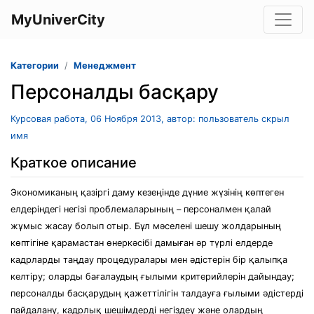
MyUniverCity
Категории
Менеджмент
Персоналды басқару
Курсовая работа, 06 Ноября 2013, автор: пользователь скрыл
имя
Краткое описание
Экономиканың қазіргі даму кезеңінде дүние жүзінің көптеген
елдеріндегі негізі проблемаларының – персоналмен қалай
жұмыс жасау болып отыр. Бұл мәселені шешу жолдарының
көптігіне қарамастан өнеркәсібі дамыған әр түрлі елдерде
кадрларды таңдау процедуралары мен әдістерін бір қалыпқа
келтіру; оларды бағалаудың ғылыми критерийлерін дайындау;
персоналды басқарудың қажеттілігін талдауға ғылыми әдістерді
пайдалану, кадрлық шешімдерді негіздеу және олардың