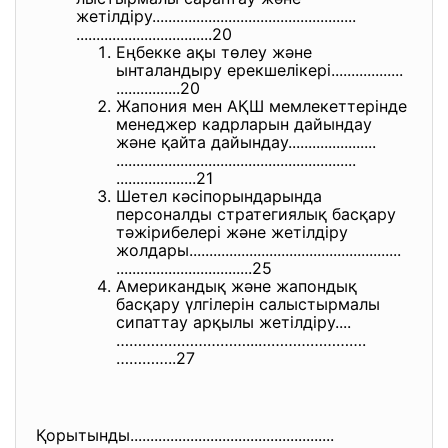
жетілдіру.....................
..............................
..............................
....20
Еңбекке ақы төлеу және
ынталандыру ерекшелікері..................
................20
Жапония мен АҚШ мемлекеттерінде
менеджер кадрларын дайындау
және қайта дайындау......................
..............................
..............................
....................21
Шетел кәсіпорындарында
персоналды стратегиялық басқару
тәжірибелері және жетілдіру
жолдары.......................
..............................
..............................
....25
Американдық және жапондық
басқару үлгілерін салыстырмалы
сипаттау арқылы жетілдіру....
…………………………...…………
………….
…………..27
Қорытынды.....................
..............................