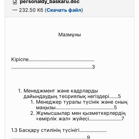
personaldy_baskaru.doc
— 232.50 Кб (
Скачать файл
)
Мазмұны
Кіріспе.......................
..............................
..............................
..............................
.....3
Менеджмент және кадрларды
дайындаудың теориялық негіздері.......5
Менеджер туралы түсінік және оның
маңызы........................
.......................5
Жұмысшылар мен қызметкерлердің
«өмірлік жал» жүйесі........................
..7
1.3 Басқару стилінің түсінігі......................
..............................
..............................
.9