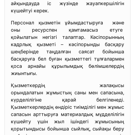
айқындауда іс жүзінде жауапкершілігін
күшейтуі керек.
Персонал қызметін ұйымдастыруға және
оны ресурспен қамтамасыз етуге
қойылатын негізгі талаптар. Кәсіпорынның
кадрлық қызметі – кәсіпорынды басқару
шеңберінде таңдалған саясат бойынша
басқаруға бел буған қызметтегі тұлғалармен
қоса арнайы құрылымдық бөлімшелердің
жиынтығы.
Қызметкердiң жалақысы
орындалатын жұмыстың саны мен сапасына,
күрделiлiгiне қарай белгiленедi.
Қызметкерлердiң өндiрiс тиiмдiлiгi мен жұмыс
сапасын арттыруға материалдық мүдделiлiгiн
күшейту үшiн жыл iшiндегi жұмысының
қорытындысы бойынша сыйлық, сыйақы беру