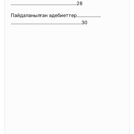
..............................
.........................28
Пайдаланылған әдебиеттер....................
..............................
.............................
30