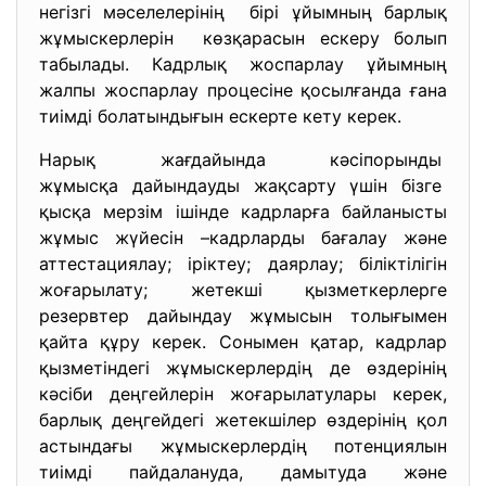
негізгі мәселелерінің бірі ұйымның барлық
жұмыскерлерін көзқарасын ескеру болып
табылады. Кадрлық жоспарлау ұйымның
жалпы жоспарлау процесіне қосылғанда ғана
тиімді болатындығын ескерте кету керек.
Нарық жағдайында кәсіпорынды
жұмысқа дайындауды жақсарту үшін бізге
қысқа мерзім ішінде кадрларға байланысты
жұмыс жүйесін –кадрларды бағалау және
аттестациялау; іріктеу; даярлау; біліктілігін
жоғарылату; жетекші қызметкерлерге
резервтер дайындау жұмысын толығымен
қайта құру керек. Сонымен қатар, кадрлар
қызметіндегі жұмыскерлердің де өздерінің
кәсіби деңгейлерін жоғарылатулары керек,
барлық деңгейдегі жетекшілер өздерінің қол
астындағы жұмыскерлердің потенциялын
тиімді пайдалануда, дамытуда және