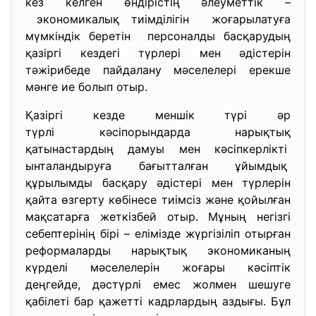
кез келген өндірістің әлеуметтік –
экономикалық тиімділігін жоғарылатуға
мүмкіндік беретін персоналды басқарудың
қазіргі кездегі түрлері мен әдістерін
тәжірибеде пайдалану мәселелері ерекше
мәнге ие болып отыр.
Қазіргі кезде меншік түрі әр
түрлі кәсіпорындарда нарықтық
қатынастардың дамуы мен
кәсіпкерлікті
ынталандыруға бағытталған
ұйымдық
құрылымды басқару әдістері мен түрлерін
қайта өзгерту көбінесе тиімсіз және қойылған
мақсатарға жеткізбей отыр. Мұның негізгі
себептерінің бірі – елімізде жүргізіліп отырған
реформаларды нарықтық экономиканың
күрделі мәселелерін жоғары кәсіптік
деңгейде, дәстүрлі емес жолмен шешуге
қабілеті бар қажетті кадрлардың аздығы. Бұл