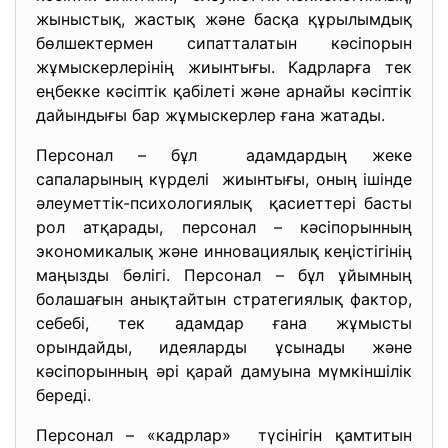
жыныстық, жастық және басқа құрылымдық
бөлшектермен сипатталатын кәсіпорын
жұмыскерлерінің жиынтығы. Кадрларға тек
еңбекке кәсіптік қабілеті және арнайы кәсіптік
дайындығы бар жұмыскерлер ғана жатады.
Персонал – бұл адамдардың жеке
сапаларының күрделі жиынтығы, оның ішінде
әлеуметтік-психологиялық қасиеттері басты
рол атқарады, персонал – кәсіпорынның
экономикалық және инновациялық кеңістігінің
маңызды бөлігі. Персонал – бұл ұйымның
болашағын анықтайтын стратегиялық фактор,
себебі, тек адамдар ғана жұмысты
орындайды, идеяларды ұсынады және
кәсіпорынның әрі қарай дамуына мүмкіншілік
береді.
Персонал – «кадрлар» түсінігін қамтитын