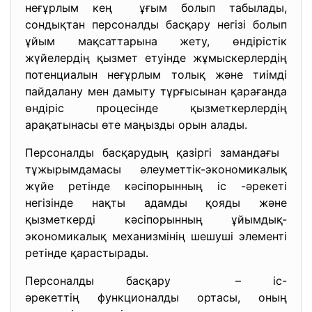
неғұрлым кең ұғым болып табылады,
сондықтан персоналды басқару негізі болып
ұйым мақсаттарына жету, өндірістік
жүйелердің қызмет етуінде жұмыскерлердің
потенциалын неғұрлым толық және тиімді
пайдалану мен дамыту тұрғысынан қарағанда
өндіріс процесінде қызметкерлердің
арақатынасы өте маңызды орын алады.
Персоналды басқарудың қазіргі замандағы
тұжырымдамасы әлеуметтік-экономикалық
жүйе ретінде кәсіпорынның іс -әрекеті
негізінде нақты адамды қояды және
қызметкерді кәсіпорынның ұйымдық-
экономикалық механизмінің шешуші элементі
ретінде қарастырады.
Персоналды басқару – іс-
әрекеттің функционалды ортасы, оның