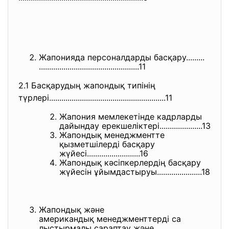
Жапонияда персоналдарды басқару.........
..............................
...................11
2.1 Басқарудың жапондық типінің
түрлері.......................
..............................
....11
Жапония мемлекетінде кадрларды
дайындау ерекшеліктері.................
....13
Жапондық менеджментте
қызметшілерді басқару
жүйесі........................
..16
Жапондық кәсіпкерлердің басқару
жүйесін ұйымдастыруы..................
....18
Жапондық және
американдық менеджменттерді са
лыстырмалы сараптау және