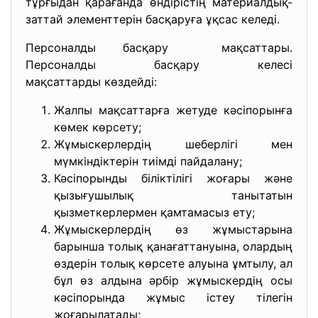
тұрғыдан қарағанда өндірістің материалдық-
заттай элементтерін басқаруға ұқсас келеді.
Персоналды басқару мақсаттары.
Персоналды басқару келесі
мақсаттарды көздейді:
Жалпы мақсаттарға жетуде кәсіпорынға
көмек көрсету;
Жұмыскерлердің шеберлігі мен
мүмкіндіктерін тиімді пайдалану;
Кәсіпорынды біліктілігі жоғары және
қызығушылық танытатын
қызметкерлермен қамтамасыз ету;
Жұмыскерлердің өз жұмыстарына
барынша толық қанағаттануына, олардың
өздерін толық көрсете алуына ұмтылу, ал
бұл өз алдына әрбір жұмыскердің осы
кәсіпорында жұмыс істеу тілегін
жоғарылатады;