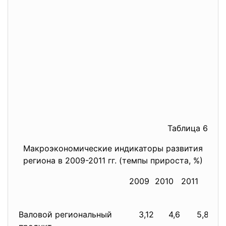
Таблица 6
Макроэкономические индикаторы развития
региона в 2009-2011 гг. (темпы прироста, %)
2009
2010
2011
Ит
три
Валовой региональный
3,12
4,6
5,8