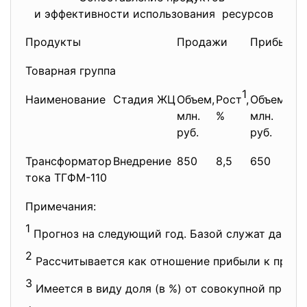
и эффективности использования ресурсов
Продукты
Продажи
Прибыль
Товарная группа
1
Наименование
Стадия ЖЦ
Объем,
Рост
,
Объем,
Ре
млн.
%
млн.
но
руб.
руб.
Трансформатор
Внедрение
850
8,5
650
13
тока ТГФМ-110
Примечания:
1
Прогноз на следующий год. Базой служат данные 
2
Рассчитывается как отношение прибыли к прод
3
Имеется в виду доля (в %) от совокупной прибы