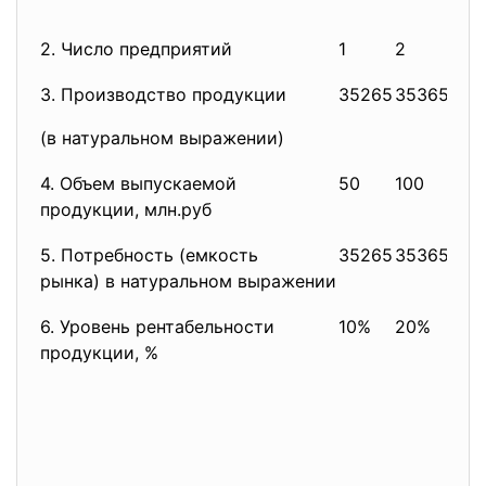
2. Число предприятий
1
2
3
3. Производство продукции
35265
35365
357
(в натуральном выражении)
4. Объем выпускаемой
50
100
350
продукции, млн.руб
5. Потребность (емкость
35265
35365
357
рынка) в натуральном выражении
6. Уровень рентабельности
10%
20%
23
продукции, %