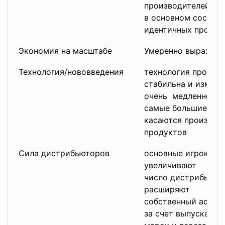
производителей
в основном состои
идентичных продук
Экономия на масштабе
Умеренно выражен
Технология/нововведения
технология произв
стабильна и изменя
очень медленно;
самые большие из
касаются произво
продуктов
Сила дистрибьюторов
основные игроки
увеличивают
число дистрибьюто
расширяют
собственный ассор
за счет выпуска но