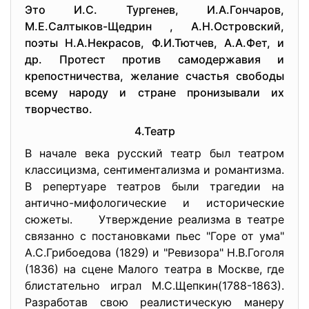
Это И.С. Тургенев, И.А.Гончаров,
М.Е.Салтыков-Щедрин , А.Н.Островский,
поэты Н.А.Некрасов, Ф.И.Тютчев, А.А.Фет, и
др. Протест против самодержавия и
крепостничества, желание счастья свободы
всему народу и стране пронизывали их
творчество.
4.Театр
В начале века русский театр был театром
классицизма, сентиментализма и романтизма.
В репертуаре театров были трагедии на
антично-мифологические и исторические
сюжеты. Утверждение реализма в театре
связанно с постановками пьес "Горе от ума"
А.С.Грибоедова (1829) и "Ревизора" Н.В.Гоголя
(1836) на сцене Малого театра в Москве, где
блистательно играл М.С.Щепкин(1788-1863).
Разработав свою реалистическую манеру