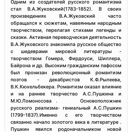
Одним из создателей русского романтизма
стал В.А.Жуковский(1783-1852). В своих
произведениях В.А.Жуковский часто
обращался к сюжетам, навеянным народным
творчеством, перелагая стихами легенды и
сказки. Активная переводческая деятельность
В.А.Жуковского знакомила русское общество
с шедеврами мировой литературы -
творчеством Гомера, Фирдоуси, Шиллера,
Байрона и др. Высоким гражданским пафосом
был пронизан революционный романтизм
поэтов - декабристов К.Ф.Рылеева,
В.К.Кюхельбекера. Романтизм оказал влияние
и на раннее творчество А.С.Пушкина и
М.Ю.Ломоносова . Основоположник
русского реализма- гениальный А.С.Пушкин
(1799-1837).Именно с его творчеством
связанно начало золотого века в литературе .
Пушкин явился родоначальником новой