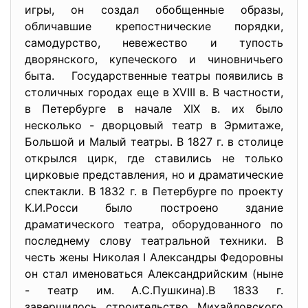
игры, он создал обобщенные образы,
обличавшие крепостнические порядки,
самодурство, невежество и тупость
дворянского, купеческого и чиновничьего
быта. Государственные театры появились в
столичных городах еще в XVIII в. В частности,
в Петербурге в начале XIX в. их было
несколько - дворцовый театр в Эрмитаже,
Большой и Малый театры. В 1827 г. в столице
открылся цирк, где ставились не только
цирковые представления, но и драматические
спектакли. В 1832 г. в Петербурге по проекту
К.И.Росси было построено здание
драматического театра, оборудованного по
последнему слову театральной техники. В
честь жены Николая I Александры Федоровны
он стал именоваться Александрийским (ныне
- театр им. А.С.Пушкина).В 1833 г.
завершилось строительство Михайловского