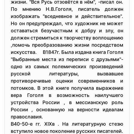
жизни. "Вся Русь отзовётся в нём", -писал он.
По мнению Н.В.Гоголя, писатель должен
изображать "вседневное и действительное".
Но он предупреждал, что художник не может
оставаться безучастным к добру и злу, он
должен стремиться к творчеству воплощению
,помочь преобразованию жизни посредством
искусства. В1847г. Была издана книга Гоголя
"Выбранные места из переписи с друзьями"-
одно из самых полемических произведений
русской литературы, вызвавшее
противоречивые оценки современников и
потомков. В этой книге получила выражение
вера Гоголя в возможность наилучшего
устройства России , в мессианскую роль
России , основанную на верности идеалам
православия.
В40-50-е гг. XIXв . На литературную стезю
вступило новое поколение русских писателей.