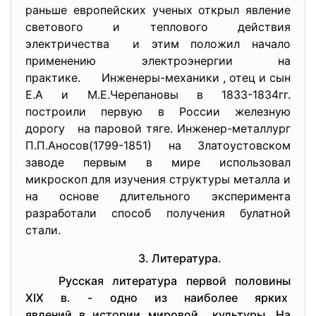
раньше европейских ученых открыл явление
светового и теплового действия
электричества и этим положил начало
применению электроэнергии на
практике. Инженеры-
механики , отец и сын
Е.А и М.Е.Черепановы в 1833-1834гг.
построили первую в России железную
дорогу на паровой тяге. Инженер-металлург
П.П.Аносов(1799-1851) на Златоустовском
заводе первым в мире использовал
микроскоп для изучения структуры металла и
на основе длительного эксперимента
разработали способ получения булатной
стали.
3. Литература.
Русская литература первой половины
XIX в. - одно из наиболее ярких
явлений в истории мировой культуры. На