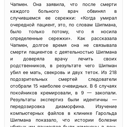
Чапмен. Она заявила, что после смерти
каждого больного врач обвинял в
случившемся ее сережки: «Когда умирал
очередной пациент, это, по словам Шипмана,
было только потому, что я носила
определенные сережки». Как рассказала
Чапмен, долгое время она не связывала
смерти пациентов с деятельностью Шипмана
и доверяла врачу лечить своих
родственников, в результате чего Шипман
убил ее мать, свекровь и двух теток. Из 218
подозрительных смертей следователи
отобрали 15 наиболее очевидных. В 6 случаях
покойников кремировали, в 9 — закопали.
Результаты экспертиз были идентичны —
передозировка диаморфина. Изучение
компьютерных файлов в клинике Гарольда
Шипмана показало, что истории болезни
убитых им пациентов были изменены в день