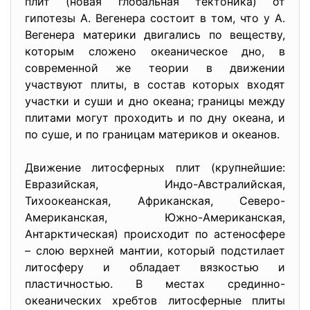
плит (новая глобальная тектоника) от
гипотезы А. Вегенера состоит в том, что у А.
Вегенера материки двигались по веществу,
которым сложено океаническое дно, в
современной же теории в движении
участвуют плиты, в состав которых входят
участки и суши и дно океана; границы между
плитами могут проходить и по дну океана, и
по суше, и по границам материков и океанов.
Движение литосферных плит (крупнейшие:
Евразийская, Индо-Австралийская,
Тихоокеанская, Африканская, Северо-
Американская, Южно-Американская,
Антарктическая) происходит по астеносфере
– слою верхней мантии, который подстилает
литосферу и обладает вязкостью и
пластичностью. В местах срединно-
океанических хребтов литосферные плиты