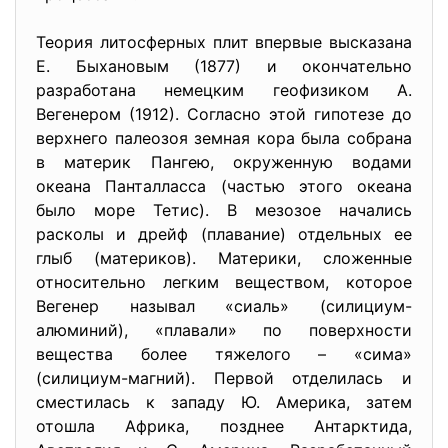
Теория литосферных плит впервые высказана
Е. Быхановым (1877) и окончательно
разработана немецким геофизиком А.
Вегенером (1912). Согласно этой гипотезе до
верхнего палеозоя земная кора была собрана
в материк Пангею, окруженную водами
океана Панталласса (частью этого океана
было море Тетис). В мезозое начались
расколы и дрейф (плавание) отдельных ее
глыб (материков). Материки, сложенные
относительно легким веществом, которое
Вегенер называл «сиаль» (силициум-
алюминий), «плавали» по поверхности
вещества более тяжелого – «сима»
(силициум-магний). Первой отделилась и
сместилась к западу Ю. Америка, затем
отошла Африка, позднее Антарктида,