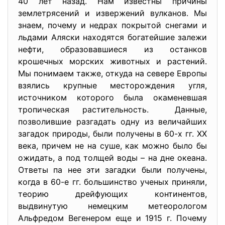
40 лет назад. Нам известны причины
землетрясений и извержений вулканов. Мы
знаем, почему и недрах покрытой снегами и
льдами Аляски находятся богатейшие залежи
нефти, образовавшиеся из останков
крошечных морских животных и растений.
Мы понимаем также, откуда на севере Европы
взялись крупные месторождения угля,
источником которого была окаменевшая
тропическая растительность. Данные,
позволившие разгадать одну из величайших
загадок природы, были получены в 60-х гг. XX
века, причем не на суше, как можно было бы
ожидать, а под толщей воды – на дне океана.
Ответы па нее эти загадки были получены,
когда в 60-е гг. большинство ученых приняли,
теорию дрейфующих континентов,
выдвинутую немецким метеорологом
Альфредом Вегенером еще и 1915 г. Почему