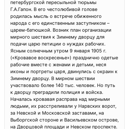
петербургской пересыльной тюрьмы
Г.А.Гапон. В его честолюбивой голове
родилась мысль о встрече обиженного
народа с его единственным заступником –
царем-батюшкой. Возник план организации
мирного шествия к Зимнему дворцу для
подачи царю петиции о нуждах рабочих.
Ясным солнечным утром 9 января 1905 г.
(«Кровавое воскресенье») празднично одетые
рабочие вместе с женами и детьми, неся
иконы и портреты царя, двинулись с окраин к
Зимнему дворцу. В мирном шествии
участвовало более 140 тыс. человек. Но путь
к дворцу преградили полиция и войска.
Началась кровавая расправа над мирными
людьми, их расстреливали у Нарвских ворот,
за Невской и Московской заставами, на
Выборгской стороне и Васильевском острове,
на Дворцовой площади и Невском проспекте.