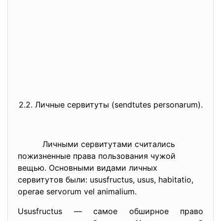
2.2. Личные сервитуты (sendtutes personarum).
Личными сервитутами считались
пожизненные права пользования чужой
вещью. Основными видами личных
сервитутов были: ususfructus, usus, habitatio,
operae servorum vel animalium.
Ususfructus — самое обширное право