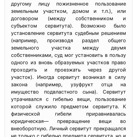
другому лицу пожизненное пользование
земельным участком, домом и т.п.), или
договором (между собственником и
субъектом сервитута). Возможно было
установление сервитута судебным решением
(например, производя раздел общего
земельного участка между двумя
собственниками, суд мог установить в пользу
одного из вновь образуемых участков право
проходить и проезжать через другой
участок). Иногда сервитут возникал в силу
закона (например, узуфрукт отца на
имущество подвластного сына). Сервитут
утрачивался с гибелью вещи, пользование
которой служило предметом сервитута. К
физической гибели приравнивалась
юридическая— превращение вещи во
внеоборотную. Личный сервитут прекращался
не только с гибелью предмета сервитута, но и