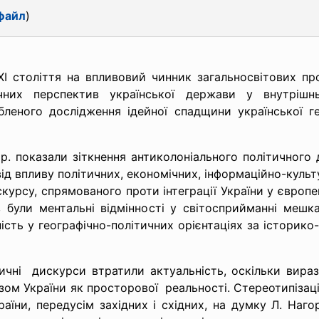
файл
)
І століття на впливовий чинник загальносвітових про
чних перспектив української держави у внутрішнь
бленого дослідження ідейної спадщини української ге
. показали зіткнення антиколоніального політичного 
ід впливу політичних, економічних, інформаційно-культ
курсу, спрямованого проти інтеграції України у європе
в були ментальні відмінності у світосприйманні мешк
ість у географічно-політичних орієнтаціях за історико
тичні дискурси втратили актуальність, оскільки вира
азом України як просторової реальності. Стереотипізац
раїни, передусім західних і східних, на думку Л. Наго