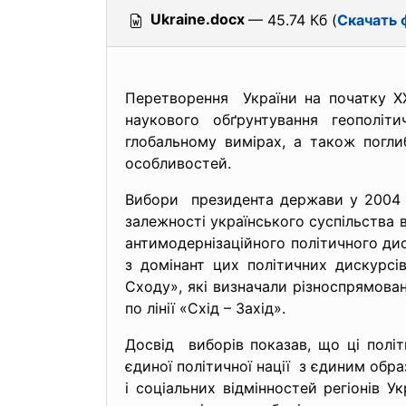
Ukraine.docx
— 45.74 Кб (
Скачать 
Перетворення України на початку ХХ
наукового обґрунтування геополіти
глобальному вимірах, а також погли
особливостей.
Вибори президента держави у 2004 р
залежності українського суспільства в
антимодернізаційного політичного дис
з домінант цих політичних дискурсі
Сходу», які визначали різноспрямован
по лінії «Схід – Захід».
Досвід виборів показав, що ці полі
єдиної політичної нації з єдиним обр
і соціальних відмінностей регіонів Ук