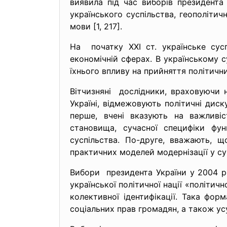
виявила під час виборів президента
українського суспільства, геополітич
мови [1, 217].
На початку ХХІ ст. українське сусп
економічній сферах. В українському 
їхнього впливу на прийняття політичн
Вітчизняні дослідники, враховуючи ни
Україні, відмежовують політичні дис
перше, вчені вказують на важливіс
становища, сучасної специфіки функ
суспільства. По-друге, вважають, щ
практичних моделей модернізації у суч
Вибори президента України у 2004 р.
української політичної нації «політи
колективної ідентифікації. Така форм
соціальних прав громадян, а також у