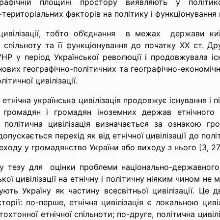
рафічній площині простору виявляють у політик
ериторіальних факторів на політику і функціонування п
цивілізації, тобто об’єднання в межах держави киї
 спільноту та її функціонування до початку ХХ ст. Дру
НР у період Української революції і продовжувала і
 у нових географічно-політичних та географічно-економі
літичної цивілізації.
 етнічна українська цивілізація продовжує існування і 
її громадян і громадян іноземних держав етнічного
ка політична цивілізація визначається за ознакою 
опускається перехід як від етнічної цивілізації до пол
оду у громадянство України або виходу з нього [3, 27
у тезу для оцінки проблеми національно-державного 
ької цивілізації на етнічну і політичну ніяким чином н
ують Україну як частину всесвітньої цивілізації. Це д
історії: по-перше, етнічна цивілізація є локальною цив
тохтонної етнічної спільноти; по-друге, політична циві