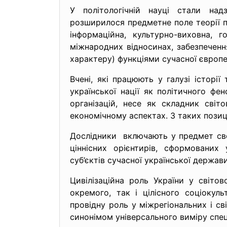
У політологічній науці стали н
розширилося предметне поле теорії п
інформаційна, культурно-виховна, г
міжнародних відносинах, забезпеченн
характеру) функціями сучасної європе
Вчені, які працюють у галузі історі
української нації як політичного ф
організацій, несе як складник світо
економічному аспектах. З таких позиці
Дослідники включають у предмет свої
ціннісних орієнтирів, сформовани
суб’єктів сучасної української держав
Цивілізаційна роль України у світ
окремого, так і цілісного соціокул
провідну роль у міжрегіональних і св
синонімом універсального виміру специ