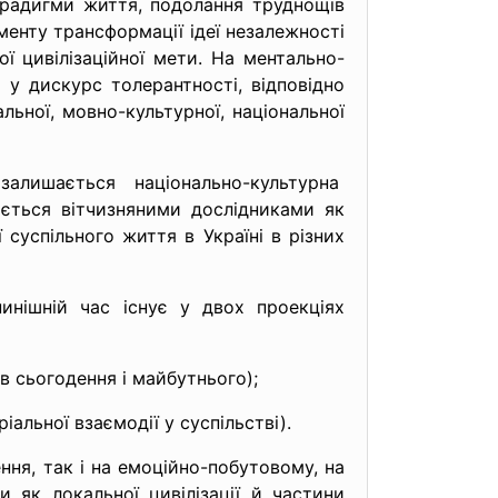
радигми життя, подолання труднощів
менту трансформації ідеї незалежності
ї цивілізаційної мети. На ментально-
 у дискурс толерантності, відповідно
ьної, мовно-культурної, національної
алишається національно-
культурна
юється вітчизняними дослідниками як
 суспільного життя в Україні в різних
нинішній час існує у двох проекціях
в сьогодення і майбутнього);
іальної взаємодії у суспільстві).
ння, так і на емоційно-побутовому, на
 як локальної цивілізації й частини