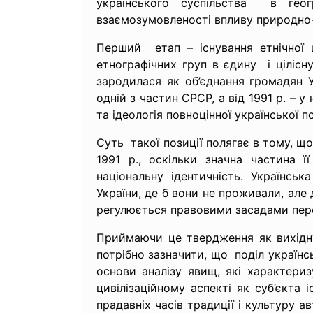
українського суспільства в геог
взаємозумовленості впливу природно-т
Перший етап – існування етнічної 
етнографічних груп в єдину і цілісну
зародилася як об’єднання громадян У
одній з частин СРСР, а від 1991 р. –
та ідеологія повноцінної української по
Суть такої позиції полягає в тому, що
1991 р., оскільки значна частина 
національну ідентичність. Українсь
України, де б вони не проживали, але д
регулюється правовими засадами перех
Приймаючи це твердження як вихідн
потрібно зазначити, що поділ українс
основи аналізу явищ, які характериз
цивілізаційному аспекті як суб’єкта 
прадавніх часів традиції і культуру ав