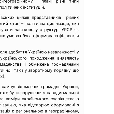
о-
географічному плані різні типи
олітичних інституцій.
вських князів представників різних
гий етап – політична цивілізація, яка
снувати частково у структурі УРСР як
чних умовах була сформована філософія
після здобуття Україною незалежності у
 українського походження виявляють
громадянства і обмежена громадянами
ітичної, так і у зворотному порядку, що
8].
самоусвідомлення громадян України,
е може бути порушенням парадигмальної
ва виміри українського суспільства в
ілізацією, яка відтворює сформовані з
лізація є регіональною в географічному,