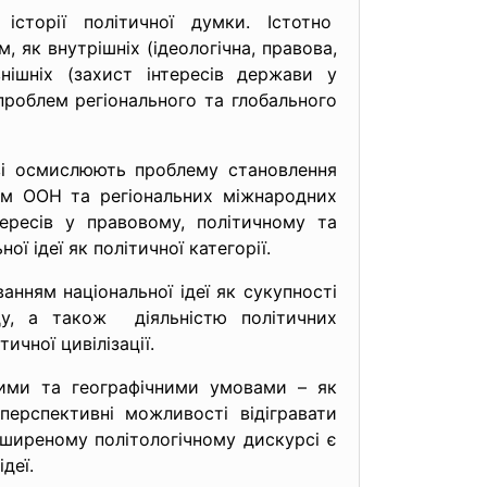
 історії політичної думки. Істотно
як внутрішніх (ідеологічна, правова,
внішніх (захист інтересів держави у
проблем регіонального та глобального
тиві осмислюють проблему становлення
ном ООН та регіональних міжнародних
нтересів у правовому, політичному та
ї ідеї як політичної категорії.
нням національної ідеї як сукупності
ду, а також діяльністю політичних
ичної цивілізації.
ними та географічними умовами – як
перспективні можливості відігравати
поширеному політологічному дискурсі є
деї.