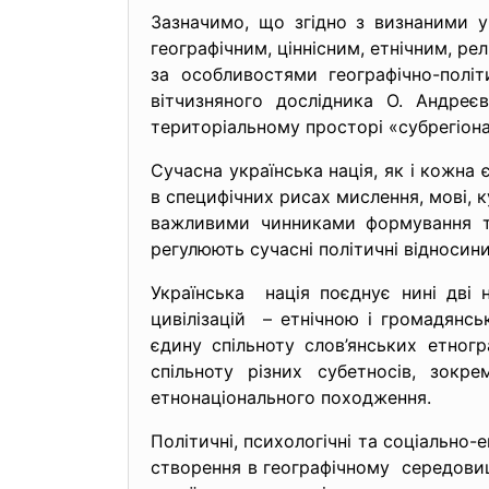
Зазначимо, що згідно з визнаними у 
географічним, ціннісним, етнічним, рел
за особливостями географічно-політи
вітчизняного дослідника О. Андреє
територіальному просторі «субрегіональ
Сучасна українська нація, як і кожна 
в специфічних рисах мислення, мові, 
важливими чинниками формування так
регулюють сучасні політичні відносини 
Українська нація поєднує нині дві 
цивілізацій – етнічною і громадянсь
єдину спільноту слов’янських етногр
спільноту різних субетносів, зокре
етнонаціонального походження.
Політичні, психологічні та соціально-
створення в географічному середовищ