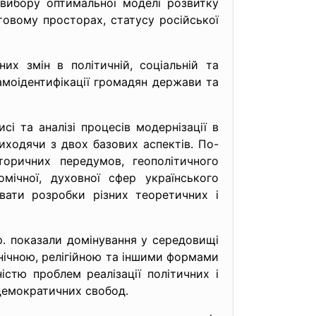
 вибору оптимальної моделі розвитку
ітовому просторах, статусу російської
их змін в політичній, соціальній та
амоідентифікації громадян держави та
сі та аналізі процесів модернізації в
иходячи з двох базових аспектів. По-
торичних передумов, геополітичного
омічної, духовної сфер українського
увати розробки різних теоретичних і
р. показали домінування у середовищі
тнічною, релігійною та іншими формами
ністю проблем реалізації політичних і
 демократичних свобод.