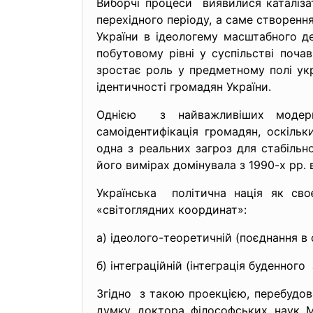
Виборчі процеси виявилися каталізат
перехідного періоду, а саме створенн
України в ідеологему масштабного де
побутовому рівні у суспільстві поча
зростає роль у предметному полі укр
ідентичності громадян України.
Однією з найважливіших
модер
самоідентифікація громадян, оскільк
одна з реальних загроз для стабільно
його вимірах домінувала з 1990-х рр. 
Українська політична нація як своє
«світоглядних координат»:
а) ідеолого-теоретичній (поєднання в 
б) інтеграційній (інтеграція буденного
Згідно з такою проекцією, перебудова
думку доктора філософських наук Ми