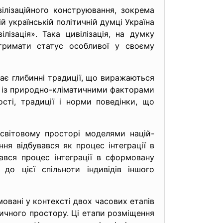
вілізаційного конструювання, зокрема
ій українській політичній думці Україна
лізація». Така цивілізація, на думку
отримати статус особливої у своєму
 має глибинні традиції, що виражаються
яд із природно-кліматичними факторами
сті, традиції і норми поведінки, що
 світовому просторі моделями націй-
ня відбувався як процес інтеграції в
вався процес інтеграції в сформовану
 до цієї спільноти індивідів іншого
мовані у контексті двох часових етапів
ичного простору. Ці етапи розміщення