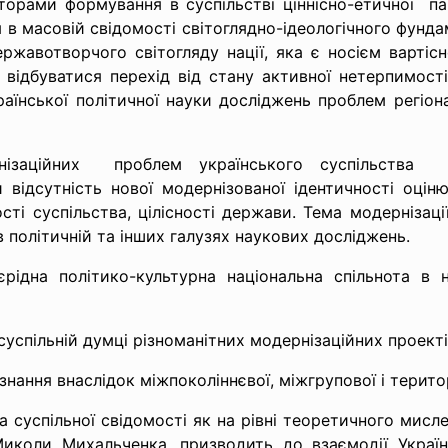
орами формування в суспільстві ціннісно-
етичної па
я в масовій свідомості світоглядно-ідеологічного фунда
ржавотворчого світогляду нації, яка є носієм вартісно
в відбуватися перехід від стану активної нетерпимості
аїнської політичної науки досліджень проблем регіонал
нізаційних проблем українського суспільства з
и відсутність нової
модернізованої ідентичності оцін
сті суспільства, цілісності держави. Тема модернізації
в політичній та інших галузях наукових досліджень.
рідна політико-культурна національна спільнота в 
суспільній думці різноманітних модернізаційних проекті
 знання внаслідок міжпоколіннєвої, міжгрупової і територ
 суспільної свідомості як на рівні теоретичного мисле
коли Михальченка, призводить до взаємодії України