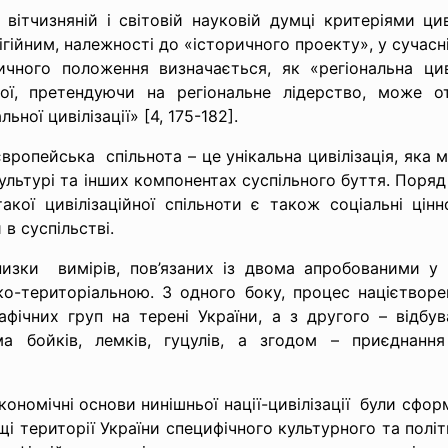
вітчизняній і світовій науковій думці критеріями ци
ігійним, належності до «історичного проекту», у сучасн
чного положення визначається, як «регіональна циві
вої, претендуючи на регіональне лідерство, може 
ної цивілізації» [4, 175-182].
європейська спільнота – це унікальна цивілізація, яка
культурі та інших компонентах суспільного буття. Пор
ої цивілізаційної спільноти є також соціальні цінно
в суспільстві.
низки вимірів, пов’язаних із двома апробованими у
ко-територіальною. З одного боку, процес націєтворен
афічних груп на терені України, а з другого – відбу
ма бойків, лемків, гуцулів, а згодом – приєднання
економічні основи нинішньої нації-цивілізації були сфор
і території України специфічного культурного та політ