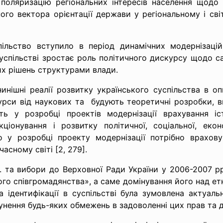
 поляризацію регіональних інтересів населення щодо
ного вектора орієнтації держави у регіональному і св
ільство вступило в період динамічних модернізаційн
суспільстві зростає роль політичного дискурсу щодо с
их рішень структурами влади.
нішні реалії розвитку українського суспільства в опи
курси від наукових та будують теоретичні розробки, в
ть у розробці проектів модернізації врахування іс
ціонування і розвитку політичної, соціальної, екон
о у розробці проекту модернізації потрібно врахов
асному світі [2, 279].
 та вибори до Верховної Ради України у 2006-2007 р
чного співгромадянства», а саме домінування його над е
а ідентифікації в суспільстві була зумовлена актуаль
сунення будь-яких обмежень в задоволенні цих прав та