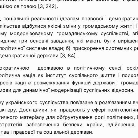
ацією світовою [3, 242].
соціальної реальності ідеалам правової і демократи
ільства відбулися якісні зміни у громадському житті і
ному модернізованому громадянському суспільстві, зг
иділяє три основні завдання, які мають бути вирішен
і політичної системи влади; б) прискорення системних р
 демократичної держави [3, 84].
ократичною державою в політичному сенсі, оскіл
літична нація як інститут суспільного життя і псих
ересів нації є розмежування функцій держави і громад
мови для динамічної модернізації суспільних відносин.
 українського суспільства пов’язане з розв’
язанням в
ктеру. Дослідники, які працюють у сфері політологіч
ичного матеріалу для обґрунтування ролі політичних, і
ратегій забезпечення безпеки країни, здійснення
ва і правової та соціальної держави.