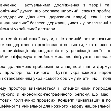
адзвичайно актуальними дослідження з
теорії та
олітичної думки, що охоплює широкий спектр проблем, 
осподарська діяльність державної влади), так і зо
я національної безпеки держави, участь у розв’язанні 
йської української держави.
ї та теорії політичної науки, в історичній ретроспек
еномена державно організованої спільноти, яка є чле
вої цивілізації відповідальність у реалізації своїх і
й вчені формують ідейно-смислове підґрунтя національно
х досліджень проблемні питання, пов’язані з формува
х у просторі політичного буття українського наро
и і
становленням українського соціуму як етнічної і політ
овому просторі визначається її специфічними природ
ьтурного й економіко-географічного регіону, що має 
ітових політичних процесах. Концепт «цивілізації» в 
фічної та унікальної для кожного народу національної і