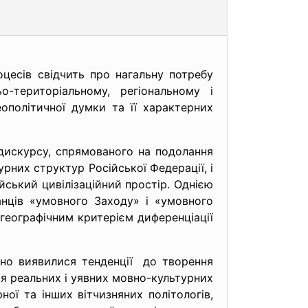
цесів свідчить про нагальну потребу
о-територіальному, регіональному і
ополітичної думки та її характерних
дискурсу, спрямованого на подолання
урних структур Російської Федерації, і
йський цивілізаційний простір. Однією
анців «умовного Заходу» і «умовного
-географічним критерієм диференціації
зно виявилися тенденції до творення
ія реальних і уявних мовно-культурних
рної та інших вітчизняних політологів,