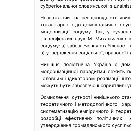
субрегіональної слов’янської, з цивіліз
Незважаючи на невідповідність явищ 
тоталітарного до демократичного сусп
модернізації соціуму. Так, у сучас
філософських наук М. Михальченко в
соціуму: а) забезпечення стабільност
в) утвердження соціальної, правової і
Нинішня поліетнічна Україна є
дем
модернізаційної парадигми лежить по
Головним індикатором реалізації інт
можуть бути забезпечені сприятливі у
Осмислення сутності нинішнього стану
теоретичного і методологічного хара
систематизацію емпіричного й теорет
розробці ефективних політичних ст
утвердження громадянського суспільст