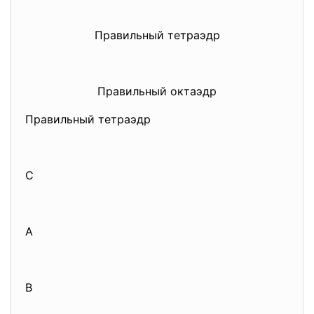
Правильный тетраэдр
Правильный октаэдр
Правильный тетраэдр
C
A
B