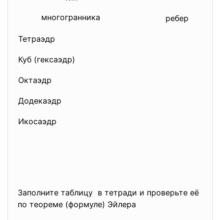
многогранника
ребер
Тетраэдр
Куб (гексаэдр)
Октаэдр
Додекаэдр
Икосаэдр
Заполните таблицу в тетради и проверьте её
по теореме (формуле) Эйлера