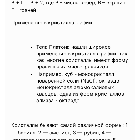
В + Г = Р + 2, где Р – число рёбер, В – вершин,
Г - граней
Применение в кристаллографии
Тела Платона нашли широкое
применение в кристаллографии, так
как многие кристаллы имеют форму
правильных многогранников.
Например, куб - монокристалл
поваренной соли (NaCl), октаэдр -
монокристалл алюмокалиевых
квасцов, одна из форм кристаллов
алмаза - октаэдр
Кристаллы бывают самой различной формы: 1
— берилл, 2 — аметист, 3 — рубин, 4 —
кристалл металла германия — денорит, 5 —