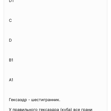
D1
C
D
B1
A1
Гексаэдр - шестигранник.
У правильного гексаэдра (куба) все грани