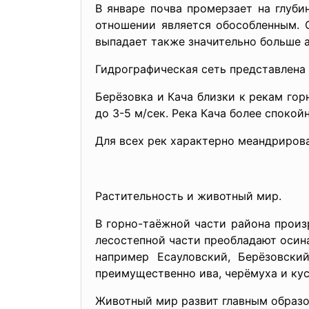
В январе почва промерзает на глуби
отношении является обособленным. 
выпадает также значительно больше а
Гидрографическая сеть представлена 
Берёзовка и Кача близки к рекам гор
до 3-5 м/сек. Река Кача более спокой
Для всех рек характерно меандриров
Растительность и животный мир.
В горно-таёжной части района произр
лесостепной части преобладают осина,
например Есауловский, Берёзовский
преимущественно ива, черёмуха и ку
Животный мир развит главным образом 