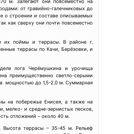
70 м. Залегают они повсеместно на
одами: от гравийно-галечниковых до
ие о строении и составе описываемых
ак как сверху они почти повсеместно
м их поймы и террасы. В районе г.
енные террасы по Качи, Берёзовки, и
зделе лога Черёмушкина и урочища
жена преимущественно светло-серыми
та мощностью до 1,5-2,0 м. Суммарная
ы на побережье Енисея, а также на
и, мелко- и средне-зернистых песков,
сть отложений – около 40 м.
. Высота террасы – 35-45 м. Рельеф