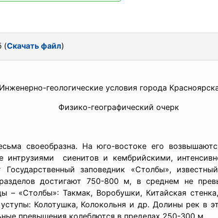
 (
Скачать файл
)
Инженерно-геологические условия города Красноярск
Физико-географический очерк
есьма своеобразна. На юго-востоке его возвышают
ые интрузиями сиенитов и кембрийскими, интенсивн
т Государственный заповедник «Столбы», известн
разделов достигают 750-800 м, в среднем не пре
 – «Столбы»: Такмак, Воробушки, Китайская стенка,
ступы: Колотушка, Колокольня и др. Долины рек в эт
ьные превышения колеблются в пределах 250-300 м.