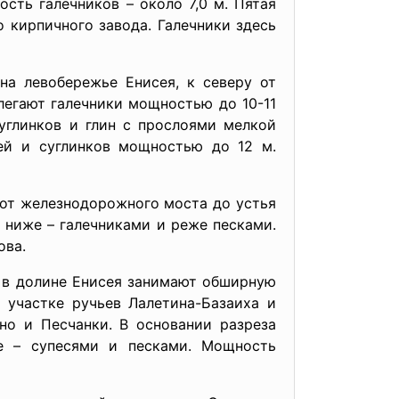
ость галечников – около 7,0 м. Пятая
о кирпичного завода. Галечники здесь
а левобережье Енисея, к северу от
алегают галечники мощностью до 10-11
углинков и глин с прослоями мелкой
ей и суглинков мощностью до 12 м.
 от железнодорожного моста до устья
 ниже – галечниками и реже песками.
ова.
 в долине Енисея занимают обширную
 участке ручьев Лалетина-Базаиха и
но и Песчанки. В основании разреза
е – супесями и песками. Мощность