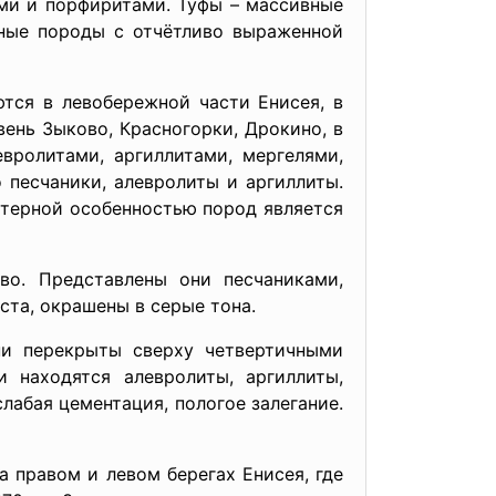
ами и порфиритами. Туфы – массивные
ные породы с отчётливо выраженной
тся в левобережной части Енисея, в
вень Зыково, Красногорки, Дрокино, в
вролитами, аргиллитами, мергелями,
 песчаники, алевролиты и аргиллиты.
терной особенностью пород является
во. Представлены они песчаниками,
ста, окрашены в серые тона.
ни перекрыты сверху четвертичными
 находятся алевролиты, аргиллиты,
слабая цементация, пологое залегание.
а правом и левом берегах Енисея, где