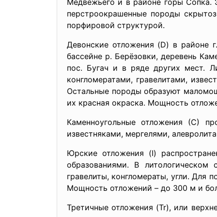
Медвежьего и в районе горы Сопка. 
перстроокрашенные породы скрытоз
порфировой структурой.
Девонские отложения (D) в районе 
бассейне р. Берёзовки, деревень Кам
пос. Бугач и в ряде других мест. 
конгломератами, гравелитами, извес
Остальные породы образуют маломощ
их красная окраска. Мощность отложе
Каменноугольные отложения (С) пр
известняками, мергелями, алевролита
Юрские отложения (I) распростран
образованиями. В литологическом 
гравелиты, конгломераты, угли. Для п
Мощность отложений – до 300 м и бол
Третичные отложения (Tr), или верхн