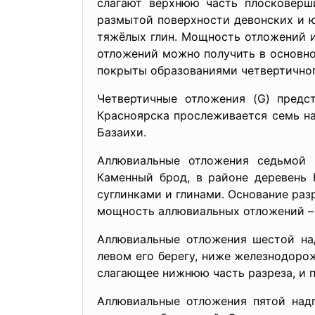
слагают верхнюю часть плосковерш
размытой поверхности девонских и 
тяжёлых глин. Мощность отложений и
отложений можно получить в основно
покрыты образованиями четвертичног
Четвертичные отложения (G) предс
Красноярска прослеживается семь на
Базаихи.
Аллювиальные отложения седьмой 
Каменный брод, в районе деревень 
суглинками и глинами. Основание раз
мощность аллювиальных отложений – 
Аллювиальные отложения шестой на
левом его берегу, ниже железнодорож
слагающее нижнюю часть разреза, и п
Аллювиальные отложения пятой надп