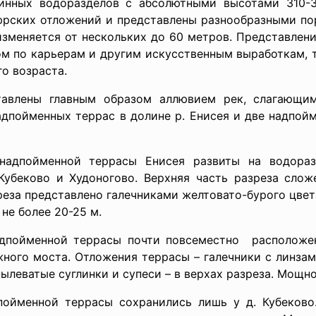
инных водоразделов с абсолютными высотами 310-3
юрских отложений и представлены разнообразными пор
зменяется от нескольких до 60 метров. Представлен
м по карьерам и другим искусственным выработкам, т
о возраста.
тавлены главным образом аллювием рек, слагающи
дпойменных террас в долине р. Енисея и две надпойм
надпойменной террасы Енисея развиты на водора
Кубеково и Худоногово. Верхняя часть разреза сло
реза представлено галечниками желтовато-бурого цве
не более 20-25 м.
дпойменной террасы почти повсеместно расположен
ного моста. Отложения террасы – галечники с линзам
ылеватые суглинки и супеси – в верхах разреза. Мощно
ойменной террасы сохранились лишь у д. Кубеково