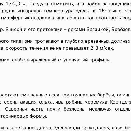
ну 1,7-2,0 м. Следует отметить, что район заповедни
Средне-январская температура здесь на 1,5- выше, ч
тмосферных осадков, выше абсолютная влажность возду
р. Енисей и его притоками – реками Базаихой, Берёзов
ного типа: они протекают в глубоко врезанных долина
на, скорость течения её не превышает 2-3 м/сек.
ание, слабо выраженный ступенчатый профиль.
астают смешанные леса, состоящие из берёзы, осины, 
 сосна, акация, ольха, ива, рябина, черёмуха. Кое-где
. Северная часть почти безлесна, исключая отдел
старниковые формы.
в зоне заповедника. Здесь водится медведь, лось, бар