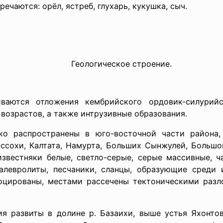
ечаются: орёл, ястреб, глухарь, кукушка, сыч.
Геологическое строение.
ваются отложения кембрийского ордовик-силурийск
 возрастов, а также интрузивные образования.
о распространены в юго-восточной части района, 
ассохи, Калтата, Намурта, Больших Сынжулей, Большо
известняки белые, светло-серые, серые массивные, 
алевролиты, песчаники, сланцы, образующие среди 
оцированы, местами рассечены тектоническими разл
я развиты в долине р. Базаихи, выше устья Яхонтов