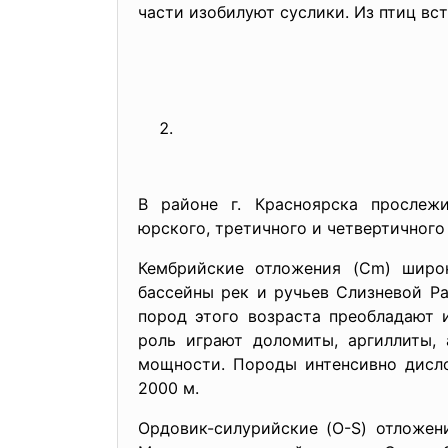
части изобилуют суслики. Из птиц встр
В районе г. Красноярска прослежи
юрского, третичного и четвертичного
Кембрийские отложения (Cm) широк
бассейны рек и ручьев Слизневой Р
пород этого возраста преобладают 
роль играют доломиты, аргиллиты, 
мощности. Породы интенсивно дисл
2000 м.
Ордовик-силурийские (O-S) отложени