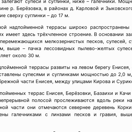
залегают супеси и суглинки, ниже – галечники. Мощн
не р. Берёзовка, в районах д. Карловой и Зыковског
е сверху суглинки – до 17 м.
ной надпойменной террасы широко распространены н
их имеет здесь трёхчленное строение. В основании з
а перемежающихся мелкозернистых песков, супесей, с
м, выше – пачка лессовидных пылево-желтых супес
яет около 30 м.
пойменной террасы развиты на левом берегу Енисея,
ставлены супесями и суглинками мощностью до 2,0 м,
режной части Енисея, между улицами Кирова и Сурик
пойменных террас Енисея, Берёзовки, Базаихи и Качи
непрерывной полосой прослеживаются вдоль реки на
жной части они отмечаются севернее деревень Корки
лены галечниками с линзами песков и гравия, выш