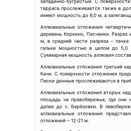
западинно-бугристый. С поверхности 
терраса прослеживается также в доли
имеют мощность до 6,0 м, а залегающи
Аллювиальные отложения четвертич
деревень Коркино, Песчанки. Разрез 
м, в средней части разреза – пачк
гальки мощностью в целом до 5,0 
Суммарная мощность аллювия составл
Аллювиальные отложения третьей над
Качи. С поверхности отложения пред
Пески дюнные прослеживаются в приб
Аллювиальные отложения вторых над
площадь на правобережье, где они 
далее до с. Берёзовки. В левобере
аллювиальные отложения представ
отложений – 12-21 м.