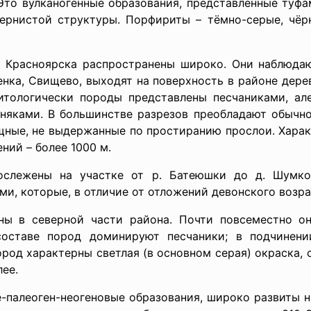
Это вулканогенные образования, представленные туф
ернистой структуры. Порфириты – тёмно-серые, чёр
г. Красноярска распространены широко. Они наблюдаю
енка, Свищево, выходят на поверхность в районе дере
Литологически породы представлены песчаниками, але
тняками. В большинстве разрезов преобладают обычно
ные, не выдержанные по простиранию прослои. Харак
ний – более 1000 м.
ослежены на участке от р. Батеюшки до д. Шумко
ми, которые, в отличие от отложений девонского возра
ены в северной части района. Почти повсеместно о
составе пород доминируют песчаники; в подчинении
ород характерны светлая (в основном серая) окраска, 
ее.
е-палеоген-неогеновые образования, широко развиты н