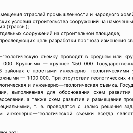
змещения отраслей промышленности и народного хозяй
ских условий строительства сооружений на намеченны
я (трассы);
тдельных сооружений на строительной площадке;
преследующих цель разработки прогноза изменения св
геологическую съемку проводят в среднем или кру
0 000. Крупными — крупнее 1:50 000. Государствен
 В районах с простыми инженерно—геологическими 
ложными — 1:100 000. При отсутствии геологических и
ологическая и инженерно—геологическая съемка. Госу
ия, выполняемая для обоснования схем развития
расселения, а также схем развития и размещения про
пециальными, т. е. проводятся с целью решения за
ом инженерно—геологической съемки всегда являет
лючает: