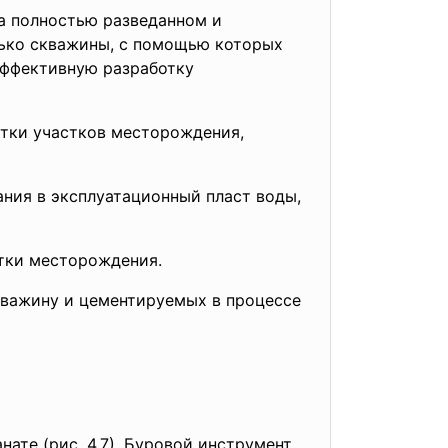
а полностью разведанном и
лько скважины, с помощью которых
эффективную разработку
отки участков месторождения,
ания в эксплуатационный пласт воды,
тки месторождения.
кважину и цементируемых в процессе
ате (рис. 4.7). Буровой инструмент