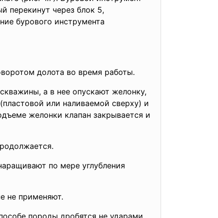
й перекинут через блок 5,
ение бурового инструмента
оворотом долота во время работы.
скважины, а в нее опускают желонку,
(пластовой или наливаемой сверху) и
одъеме желонки клапан закрывается и
продолжается.
 наращивают по мере углубления
е не применяют.
пособе породы дробятся не ударами,