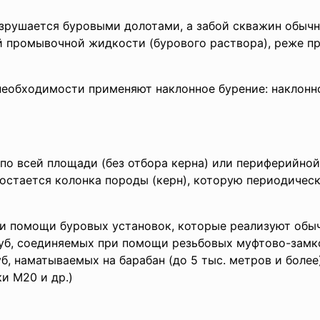
разрушается буровыми долотами, а забой скважин обыч
промывочной жидкости (бурового раствора), реже пр
необходимости применяют наклонное бурение: наклонно
по всей площади (без отбора керна) или периферийной 
остается колонка породы (керн), которую периодичес
ри помощи буровых установок, которые реализуют об
уб, соединяемых при помощи резьбовых муфтово-замко
, наматываемых на барабан (до 5 тыс. метров и более
и М20 и др.)