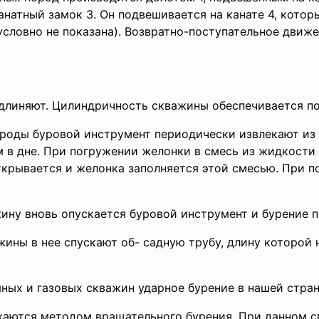
натный замок 3. Он подвешивается на канате 4, которы
условно не показана). Возвратно-поступательное движ
удлиняют. Цилиндричность скважины обеспечивается п
роды буровой инструмент периодически извлекают из 
 в дне. При погружении желонки в смесь из жидкости 
ткрывается и желонка заполняется этой смесью. При п
ину вновь опускается буровой инструмент и бурение 
ины в нее спускают об- садную трубу, длину которой
ных и газовых скважин ударное бурение в нашей стран
аются методом вращательного бурения. При данном с