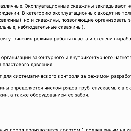
различные. Эксплуатационные скважины закладывают н
ождении. В категорию эксплуатационных входят не то
кважины), но и скважины, позволяющие организовать 
ельные, наблюдательные скважины).
ля уточнения режима работы пласта и степени выраб
организации законтурного и внутриконтурного нагнет
я пластового давления.
 для систематического контроля за режимом разрабо
ины определяется числом рядов труб, спускаемых в с
ин, а также оборудованием ее забоя.
ых пород производится долотом 1, подвешенным на кан