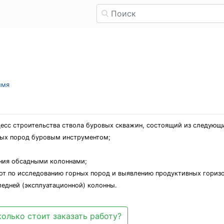
имя
есс строительства ствола буровых скважин, состоящий из следующ
ных пород буровым инструментом;
ения обсадными колоннами;
от по исследованию горных пород и выявлению продуктивных горизо
ледней (эксплуатационной) колонны.
олько стоит заказать работу?