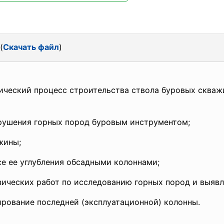
(
Скачать файл
)
ический процесс строительства ствола буровых сква
рушения горных пород буровым инструментом;
жины;
се ее углубления обсадными колоннами;
зических работ по исследованию горных пород и выяв
ирование последней (эксплуатационной) колонны.