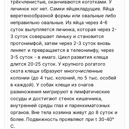
трёхчленистые, оканчиваются коготками. У
личинок ног нет. Самки яйцекладущие. Яйца
веретенообразной формы или овальные либо
неправильно овальные. Из яйца через 4-6
суток вылупляется личинка, которая через 2-
3 суток совершает линьку и становится
протонимфой, затем через 2-3 суток вновь
линяет и превращается в телеонимфу, через
3-5 суток - в имаго. Цикл развития клеща
длится 20-25 суток. У крупного рогатого
скота клещи образуют многочисленные
колонии (до 4 тыс. колоний, по 5 тыс. особей
в каждой). У собак клещи из очагов
размножения мигрируют в лимфатические
сосуды и достигают стенок кишечника,
внутренней среды глаз и паренхиматозных
органов. Вне тела хозяина живут до 8 суток и
более. Подвижность проявляют при t 30-40°
C.