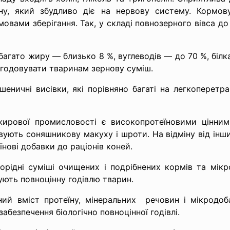
іну, який збудливо діє на нервову систему. Кормову
овами зберігання. Так, у складі повнозерного вівса до
 багато жиру — близько 8 %, вуглеводів — до 70 %, білк
згодовувати тваринам зернову суміш.
еничні висівки, які порівняно багаті на легкоперетра
рової промисловості є високопротеїновими цінним
ують соняшникову макуху і шроти. На відміну від інш
їнові добавки до раціонів коней.
орідні суміші очищених і подрібнених кормів та мікр
ують повноцінну годівлю тварин.
ий вміст протеїну, мінеральних речовин і мікродоба
безпечення біологічно повноцінної годівлі.