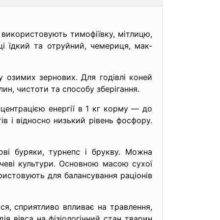
ав використовують тимофіївку, мітлицю,
і їдкий та отруйний, чемериця, мак-
у озимих зернових. Для годівлі коней
ин, чистоти та способу зберігання.
центрацією енергії в 1 кг корму — до
тів і відносно низький рівень фосфору.
ві буряки, турнепс і брукву. Можна
очеві культури. Основною масою сухої
ристовують для балансування раціонів
я, сприятливо впливає на травлення,
дія вівса на фізіологічний стан тварин