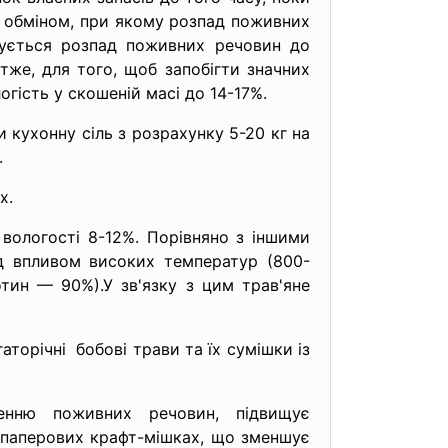
м обміном, при якому розпад поживних
жується розпад поживних речовин до
же, для того, щоб запобігти значних
гість у скошеній масі до 14-17%.
 кухонну сіль з розрахунку 5-20 кг на
.
х.
вологості 8-12%. Порівняно з іншими
д впливом високих температур (800-
тин — 90%).У зв'язку з цим трав'яне
аторічні бобові трави та їх сумішки із
енню поживних речовин, підвищує
 паперових крафт-мішках, що зменшує