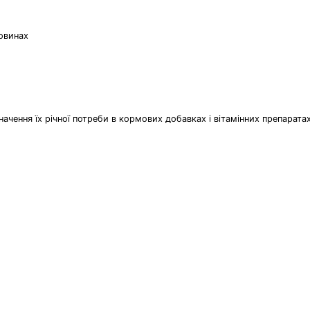
човинах
значення їх річної потреби в кормових добавках і вітамінних препарата