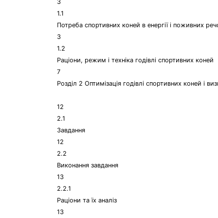
3
1.1
Потреба спортивних коней в енергії і поживних ре
3
1.2
Раціони, режим і техніка годівлі спортивних коней
7
Розділ 2 Оптимізація годівлі спортивних коней і ви
12
2.1
Завдання
12
2.2
Виконання завдання
13
2.2.1
Раціони та їх аналіз
13