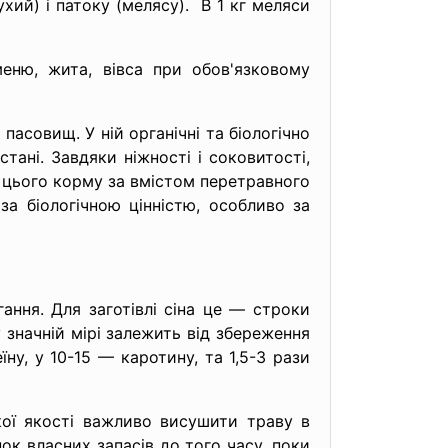
ий) і патоку (мелясу). В 1 кг меляси
меню, жита, вівса при обов'язковому
асовищ. У ній органічні та біологічно
ані. Завдяки ніжності і соковитості,
 цього корму за вмістом перетравного
а біологічною цінністю, особливо за
гання. Для заготівлі сіна це — строки
 значній мірі залежить від збереження
їну, у 10-15 — каротину, та 1,5-3 рази
ої якості важливо висушити траву в
к власних запасів до того часу, поки