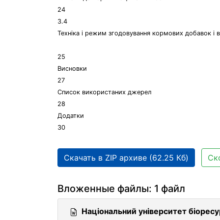
24
3.4
Техніка і режим згодовування кормових добавок і в
25
Висновки
27
Список використаних джерел
28
Додатки
30
Скачать в ZIP архиве (62.25 Кб)
Ск
Вложенные файлы: 1 файл
Національний університет біоресу