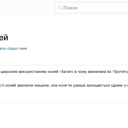
ей
тель скрыл имя
 з широким використанням коней і багато в чому визначена ім. Протя
сті коней замінили машини, але коня по раніше залишається одним з 