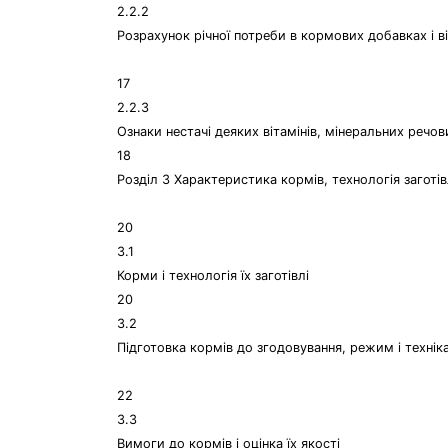
2.2.2
Розрахунок річної потреби в кормових добавках і в
17
2.2.3
Ознаки нестачі деяких вітамінів, мінеральних речов
18
Розділ 3 Характеристика кормів, технологія заготі
20
3.1
Корми і технологія їх заготівлі
20
3.2
Підготовка кормів до згодовування, режим і техніка
22
3.3
Вимоги до кормів і оцінка їх якості