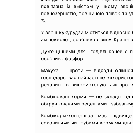
пов'язана із вмістом у ньому авен
повнозерністю, товщиною плівок та ум
%.
У зерні кукурудзи міститься відносно
амінокислот, особливо лізину. Краще 
Дуже цінними для годівлі коней є пш
особливо фосфор.
Макуха і шроти — відходи олійножи
господарствах найчастіше використов
речовин, і їх використовують як проте
Комбіновані корми — це складні одн
обгрунтованими рецептами і забезпеч
Комбікорм-концентрат має підвищен
соковитими чи грубими кормами для за