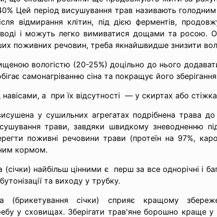
-40% Цей період висушування трав називають голодни
ісля відмирання клітин, під дією ферментів, продов
 воді і можуть легко вимиватися дощами та росою. От
інших поживних речовин, треба якнайшвидше знизити воло
двищеною вологістю (20-25%) доцільно до нього додавати
побігає самонагріванню сіна та покращує його зберігання
 навісами, а при їх відсутності — у скиртах або стіжка
висушена у сушильних агрегатах подрібнена трава до 
сушування трави, завдяки швидкому зневодненню пі
ерегти поживні речовини трави (протеїн на 97%, каро
нним кормом.
січки) найбільш цінними є перш за все однорічні і баг
утонізації та виходу у трубку.
а (брикетування січки) сприяє кращому збереж
ребу у сховищах. Зберігати трав'яне борошно краще у