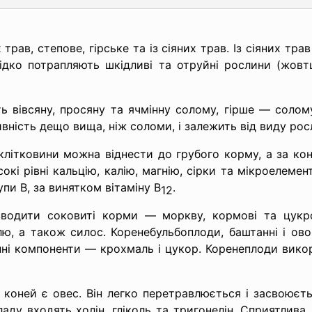
трав, степове, гірське та із сіяних трав. Із сіяних тр
ідко потрапляють шкідливі та отруйні рослини (жовтц
ть вівсяну, просяну та ячмінну солому, гірше — солом
вність дещо вища, ніж соломи, і залежить від виду росл
 клітковини можна віднести до грубого корму, а за кон
кі рівні кальцію, калію, магнію, сірки та мікроелемен
упи В, за винятком вітаміну В
.
12
одити соковиті корми — моркву, кормові та цукро
лю, а також силос. Коренебульбоплоди, баштанні і ов
ні компоненти — крохмаль і цукор. Коренеплоди вико
оней є овес. Він легко перетравлюється і засвоюєтьс
аду входять холін, гліколь та тригонелін. Сприятлива 