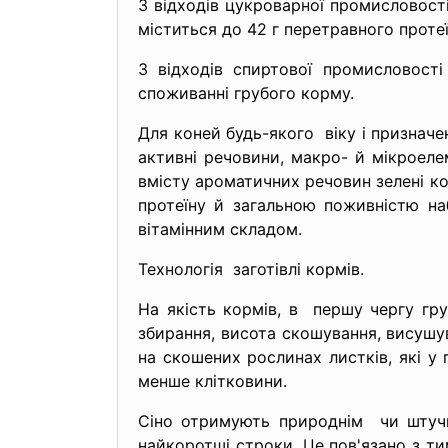
З відходів цукроварної промисловост
міститься до 42 г перетравного протеї
З відходів спиртової промисловості
споживанні грубого корму.
Для коней будь-якого віку і призначе
активні речовини, макро- й мікроеле
вмісту ароматичних речовин зелені к
протеїну й загальною поживністю на
вітамінним складом.
Технологія заготівлі кормів.
На якість кормів, в першу чергу груб
збирання, висота скошування, висушув
на скошених рослинах листків, які у п
менше клітковини.
Сіно отримують природнім чи штучн
найкоротші строки. Це пов'язано з т