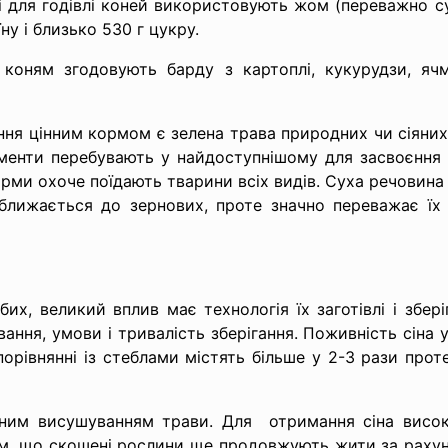
і для годівлі коней використовують жом (переважно сух
ну і близько 530 г цукру.
 коням згодовують барду з картоплі, кукурудзи, яч
ння цінним кормом є зелена трава природних чи сіяних п
менти перебувають у найдоступнішому для засвоєння ст
орми охоче поїдають тварини всіх видів. Суха речовина
ближається до зернових, проте значно переважає їх з
их, великий вплив має технологія їх заготівлі і збері
ання, умови і тривалість зберігання. Поживність сіна у
орівнянні із стеблами містять більше у 2-3 рази проте
им висушуванням трави. Для отримання сіна висок
им, що скошені рослини ще продовжують жити за рахуно