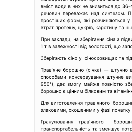
вміст води в них не знизиться до 36
речовин переважає над синтезом. П
простіших форм, які розчиняються у
втрат протеїну, цукрів, каротину та 
При закладці на зберігання сіна з пі
1 т в залежності від вологості, що за
Зберігають сіно у сіносховищах та під
Трав'яне борошно (січка) — штучно 
способами консервування штучне ви
950°), дає змогу майже повністю зб
борошно є цінним білковим та вітамі
Для виготовлення трав'яного борошна (
злаковими, скошеними у фазі початку б
Гранулювання трав'яного борошн
транспортабельність та зменшує пот