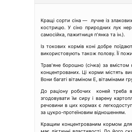
Кращі сорти сіна — лучне із злакових 
кострицю. У сіно природних лук нер
самосійка, пажитниця п'янка та ін.).
Із токових кормів коні добре поїдаю
використовують також полову. Її пожи
Трав'яне борошно (січка) за вмістом
концентрованих. Ці корми містять висо
Вони багаті вітаміном Е, вітамінами гр
До раціону робочих коней треба вв
згодовувати їм сиру і варену картоп
речовини в цих кормах є легкодоступ
за цукро-протеїновим відношенням.
Кращим концентрованим кормом для к
має дієтичні властивості. До його скл