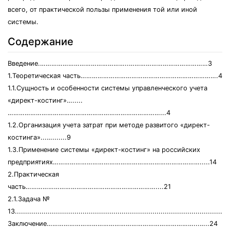
всего, от практической пользы применения той или иной
системы.
Содержание
Введение.………………………………………..……………………………………3
1.Теоретическая часть……………………………………………………………….4
1.1.Сущность и особенности системы управленческого учета
«директ-костинг»….....
………………………………………………………………………...4
1.2.Организация учета затрат при методе развитого «директ-
костинга»...….......9
1.3.Применение системы «директ-костинг» на российских
предприятиях…………………………………………………………………….....14
2.Практическая
часть……………………………………………………………....21
2.1.Задача №
13.......................................................................................................
Заключение……………………………………………………………………...…..24