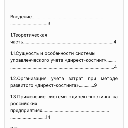
Введение.………………………………………..…………
…………………………3
1.Теоретическая
часть……………………………………………………………….
4
1.1.Сущность и особенности системы
управленческого учета «директ-костинг»….....
……………………
…………………………………………………...4
1.2.Организация учета затрат при методе
развитого «директ-костинга»...….......9
1.3.Применение системы «директ-костинг» на
российских
предприятиях………………………………………………
…………………….....14