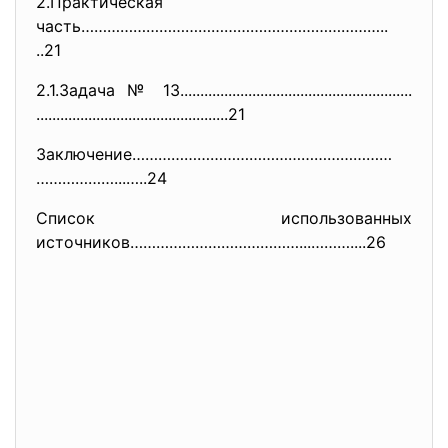
2.Практическая
часть……………………………………………………………..
..21
2.1.Задача № 13............................
..............................
..............................
..................21
Заключение……………………………………………………
………………...…..24
Список использованных
источников…………………………………...……….
...26