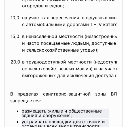
огородов и садов;
10,0
на участках пересечения воздушных линий
э
с автомобильными дорогами 1 – IV категорий
15,0
в ненаселенной местности (незастроенные м
и часто посещаемые людьми, доступные для 
и сельскохозяйственные угодья);
20,0
в труднодоступной местности (недоступной 
сельскохозяйственных машин) и на участках,
выгороженных для исключения доступа насел
В пределах санитарно-защитной зоны ВЛ
запрещается:
размещать жилые и общественные
здания и сооружения;
устраивать площадки для стоянки и
остановки всех видов транспорта;