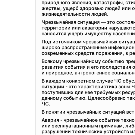
природного явления, катастрофы, сти
жертвы, ущерб здоровью людей или о
жизнедеятельности людей.
Чрезвычайная ситуация — это состоян
территории или акватории нарушаются
наносится ущерб имуществу населения
Под источником чрезвычайных ситуац
широко распространенные инфекционн
современных средств поражения, в ре
Всякому чрезвычайному событию пред
развития события и его последствия
и природное, антропогенное социаль
В каждом конкретном случае ЧС обус
ситуации - это характеристика зоны 
поступивших для нее требуемых ресур
данному событию. Целесообразно такж
ЧС.
В понятии чрезвычайных ситуаций встр
Авария - чрезвычайное событие техн
или эксплуатационным причинам, либо
разрушении технических устройств и