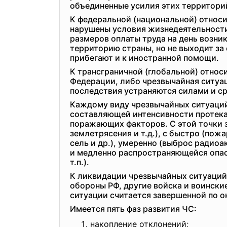
объединенные усилия этих территорий
К федеральной (национальной) относи
нарушены условия жизнедеятельности
размеров оплаты труда на день возни
территорию страны, но не выходит за 
прибегают и к иностранной помощи.
К трансграничной (глобальной) отно
Федерации, либо чрезвычайная ситуа
последствия устраняются силами и с
Каждому виду чрезвычайных ситуаций
составляющей интенсивности протека
поражающих факторов. С этой точки з
землетрясения и т.д.), с быстро (по
сель и др.), умеренно (выброс радио
и медленно распространяющейся опасн
т.п.).
К ликвидации чрезвычайных ситуаций
обороны РФ, другие войска и воински
ситуации считается завершенной по о
Имеется пять фаз развития ЧС:
накопление отклонений;