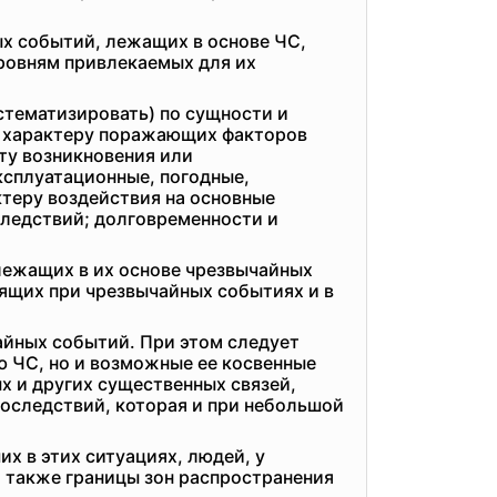
х событий, лежащих в основе ЧС,
ровням привлекаемых для их
стематизировать) по сущности и
); характеру поражающих факторов
сту возникновения или
ксплуатационные, погодные,
ктеру воздействия на основные
следствий; долговременности и
лежащих в их основе чрезвычайных
ящих при чрезвычайных событиях и в
айных событий. При этом следует
ю ЧС, но и возможные ее косвенные
х и других существенных связей,
последствий, которая и при небольшой
х в этих ситуациях, людей, у
 также границы зон распространения