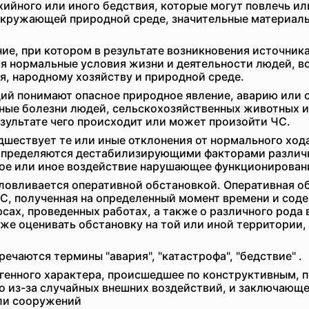
хийного или иного бедствия, которые могут повлечь ил
кружающей природной среде, значительные материаль
ие, при котором в результате возникновения источник
 нормальные условия жизни и деятельности людей, во
, народному хозяйству и природной среде.
ий понимают опасное природное явление, аварию или 
ые болезни людей, сельскохозяйственных животных и 
зультате чего происходит или может произойти ЧС.
шествует те или иные отклонения от нормального хода
 определяются дестабилизирующими факторами различ
ное или иное воздействие нарушающее функционирован
ловливается оперативной обстановкой. Оперативная о
ЧС, полученная на определенный момент времени и сод
сах, проведенных работах, а также о различного рода
е оценивать обстановку на той или иной территории, 
ечаются термины "авария", "катастрофа", "бедствие" .
огенного характера, происшедшее по конструктивным, 
 из-за случайных внешних воздействий, и заключающе
ли сооружений