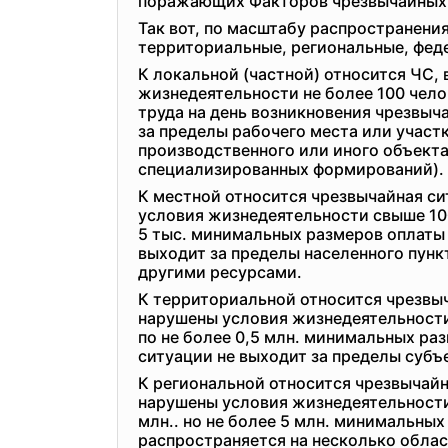
поражающих Факторов чрезвычайных,
Так вот, по масштабу распространени
территориальные, региональные, фед
К локальной (частной) относится ЧС, 
жизнедеятельности не более 100 чело
труда на день возникновения чрезвыч
за пределы рабочего места или участ
производственного или иного объекта
специализированных формирований).
К местной относится чрезвычайная сит
условия жизнедеятельности свыше 100
5 тыс. минимальных размеров оплаты 
выходит за пределы населенного пункт
другими ресурсами.
К территориальной относится чрезвыч
нарушены условия жизнедеятельности 
по не более 0,5 млн. минимальных ра
ситуации не выходит за пределы субъ
К региональной относится чрезвычайна
нарушены условия жизнедеятельности 
млн.. но не более 5 млн. минимальны
распространяется на несколько облас