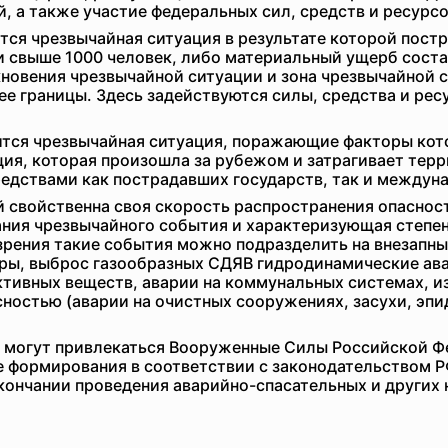
, а также участие федеральных сил, средств и ресурсо
тся чрезвычайная ситуация в результате которой пост
 свыше 1000 человек, либо материальный ущерб сост
кновения чрезвычайной ситуации и зона чрезвычайной
ее границы. Здесь задействуются силы, средства и рес
сится чрезвычайная ситуация, поражающие факторы кот
ция, которая произошла за рубежом и затрагивает тер
редствами как пострадавших государств, так и междун
 свойственна своя скорость распространения опаснос
ния чрезвычайного события и характеризующая степен
рения такие события можно подразделить на внезапны
жары, выброс газообразных СДЯВ гидродинамические ав
активных веществ, аварии на коммунальных системах, и
остью (аварии на очистных сооружениях, засухи, эпи
 могут привлекаться Вооруженные Силы Российской Ф
е формирования в соответствии с законодательством 
кончании проведения аварийно-спасательных и других