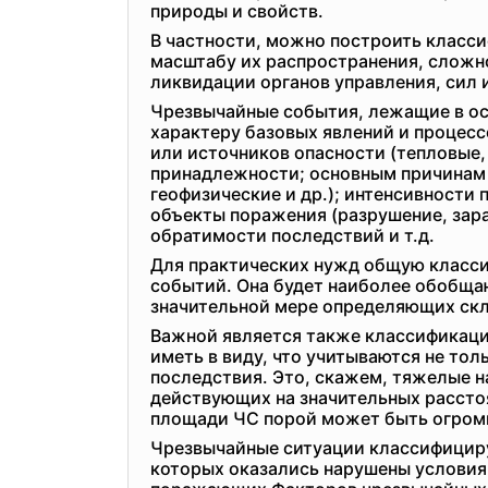
природы и свойств.
В частности, можно построить класс
масштабу их распространения, сложн
ликвидации органов управления, сил 
Чрезвычайные события, лежащие в ос
характеру базовых явлений и процес
или источников опасности (тепловые,
принадлежности; основным причинам 
геофизические и др.); интенсивности
объекты поражения (разрушение, зара
обратимости последствий и т.д.
Для практических нужд общую класси
событий. Она будет наиболее обобща
значительной мере определяющих ск
Важной является также классификаци
иметь в виду, что учитываются не то
последствия. Это, скажем, тяжелые н
действующих на значительных расстоя
площади ЧС порой может быть огромн
Чрезвычайные ситуации классифицирую
которых оказались нарушены условия