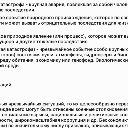
атастрофа - крупная авария, повлекшая за собой чело
ые последствия
ое событие природного происхождения, которое по св
и может вызвать отрицательные последствия для жиз
ое природное явление (или процесс), которое может 
ущерб и другие тяжелые последствия.
ая катастрофа) - чрезвычайное событие особо крупны
кторов) состояния суши, атмосферы, гидросферы и био
среду обитания, экономику или генофонд. Экологическ
й среды.
уаций
ных чрезвычайных ситуаций, то их целесообразно перв
ежде всего могут быть отнесены военные столкновения
, социальные взрывы, национальные и религиозные кон
пности, широкомасштабная коррупция и др. Бесконфлик
ы) по значительному числу признаков, описывающих я