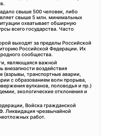
в.
радало свыше 500 человек, либо
авляет свыше 5 млн. минимальных
 ситуации охватывает обширную
урсы всего государства. Часто
орой выходят за пределы Российской
риторию Российской Федерации. Их
ародного сообщества.
ти, являющаяся важной
ь внезапности воздействия
е (взрывы, транспортные аварии,
арии с образованием волн прорыва,
звержения вулканов, половодья и пр.)
демии, экологические отклонения и
едерации, Войска гражданской
РФ. Ликвидация чрезвычайной
 неотложных работ.