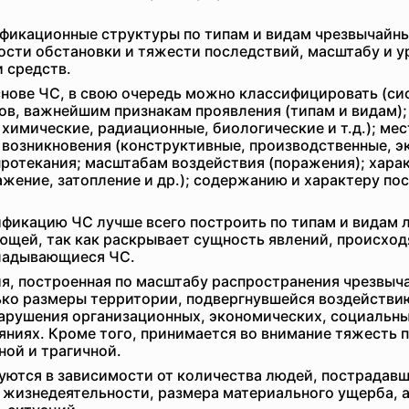
ификационные структуры по типам и видам чрезвычайны
ости обстановки и тяжести последствий, масштабу и у
и средств.
нове ЧС, в свою очередь можно классифицировать (си
сов, важнейшим признакам проявления (типам и видам
 химические, радиационные, биологические и т.д.); ме
возникновения (конструктивные, производственные, э
 протекания; масштабам воздействия (поражения); хара
жение, затопление и др.); содержанию и характеру по
фикацию ЧС лучше всего построить по типам и видам 
ющей, так как раскрывает сущность явлений, происход
ладывающиеся ЧС.
я, построенная по масштабу распространения чрезвыч
лько размеры территории, подвергнувшейся воздействи
арушения организационных, экономических, социальны
ниях. Кроме того, принимается во внимание тяжесть 
ой и трагичной.
тся в зависимости от количества людей, пострадавши
 жизнедеятельности, размера материального ущерба, а