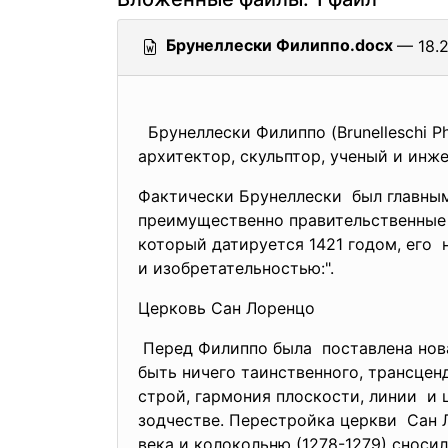
Брунеллески Филиппо.docx
— 18.2
Брунеллески Филиппо (Brunelleschi Ph
архитектор, скульптор, ученый и инж
Фактически Брунеллески был главным
преимущественно
правительственные
который датируется 1421 годом, его
и изобретательностью:".
Церковь Сан Лоренцо
Перед Филиппо была поставлена нова
быть ничего таинственного,
трансцен
строй, гармония плоскости,
линии и 
зодчестве. Перестройка церкви Сан 
века и колокольню (1278-1279) сноси