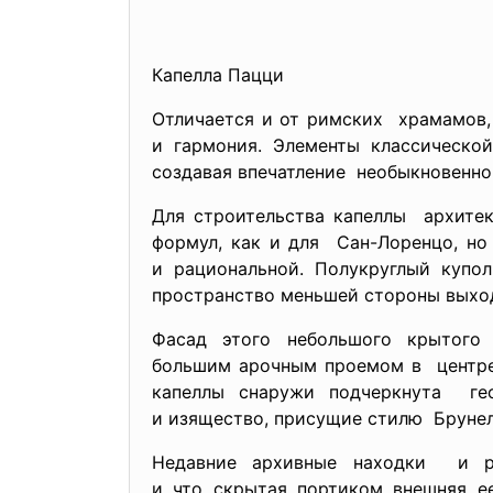
Капелла Пацци
Отличается и от римских храмамов, 
и гармония. Элементы классической
создавая впечатление необыкновенной
Для строительства капеллы архите
формул, как и для Сан-Лоренцо, но
и рациональной. Полукруглый купо
пространство меньшей стороны выход
Фасад этого небольшого крытог
большим арочным проемом в центре.
капеллы снаружи подчеркнута гео
и изящество, присущие стилю Брунел
Недавние архивные находки и ре
и что скрытая портиком внешняя е