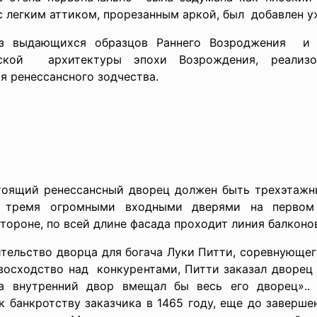
с легким аттиком, прорезанным аркой, был добавлен у
з выдающихся образцов Раннего Возроджения и 
нской архитектуры эпохи Возрождения, реализ
я ренессансного зодчества.
оящий ренессансный дворец должен быть трехэтажный
 с тремя огромными входными дверями на перво
тороне, по всей длине фасада проходит линия балконо
ительство дворца для богача Луки Питти, соревнующе
восходство над конкурентами, Питти заказал дворец «
а внутренний двор вмещал бы весь его дворец».. 
к банкротству заказчика в 1465 году, еще до заверше