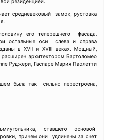
овой резиденцией.
нает средневековый замок, рустовка
я.
половину его теперешнего фасада.
Три остальные оси слева и справа
аны в XVII и XVIII веках. Мощный,
и расширен архитектором Бартоломео
еппе Руджери, Гаспаре Мария Паолетти
йшем была так сильно перестроена,
миугольника, ставшего основой
ровки, причем они удлинены за счет