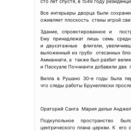
сто лет спустя, в 1549 году резиден
Все интерьеры дворца были сохране
оживляет плоскость стены игрой све
Здание, спроектированное и пост
Ему принадлежат лишь семь средн
и двухэтажные флигели, увеличивш
выложенный из грубо отесанных бло
Амманнати, а также был разбит велик
и Паскуале Поччианти добавили два 
Вилла в Рушано 30-е годы была пе
что следы работы Брунеллески просл
Ораторий Санта Мария дельи Анджел
Подкупольное пространство бы
центрического плана церкви. К его