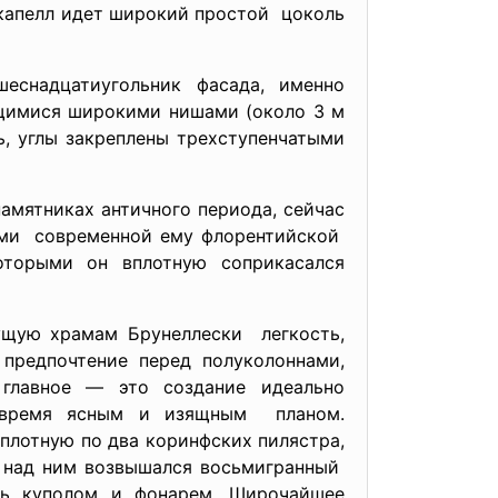
у капелл идет широкий простой цоколь
еснадцатиугольник фасада, именно
ющимися широкими нишами (около 3 м
, углы закреплены трехступенчатыми
амятниках античного периода, сейчас
цами современной ему флорентийской
оторыми он вплотную соприкасался
ущую храмам Брунеллески легкость,
предпочтение перед полуколоннами,
главное — это создание идеально
е время ясным и изящным планом.
плотную по два коринфских пилястра,
а над ним возвышался восьмигранный
сь куполом и фонарем. Широчайшее