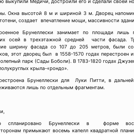
цию выкупили Медичи, достроили его и сделали своей н
ны. Окна высотой 8 м и шириной 3 м. Дворец напоми
тотени, создает впечатление мощи, массивности здани
роенное Брунеллески
занимает по площади лишь 
их осей в трехэтажной средней части фасада. 
ие ширину фасада со 107 до 205 метров, были созд
ков, этот дворец был в 1558-1570 годах перестроен 
олепный парк (Сады Боболи). В 1783-1820 годах Джуз
полукруглых крыла-«рондо».
рестроена Брунеллески для Луки Питти, в дальне
еживаются лишь по отдельным фрагментам.
и,
ло спланировано Брунеллески в форме вось
 сторонам примыкают восемь капелл квадратной плани