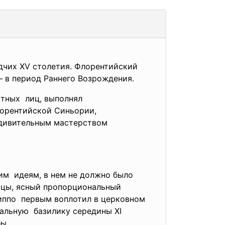
зодчих XV столетия. Флорентийский
– в период Раннего Возрождения.
стных лиц, выполнял
лорентийской Синьории,
 удивительным мастерством
им идеям, в нем не должно было
ицы, ясный
пропорциональный
липпо первым воплотил в церковном
альную базилику середины XI
ы.