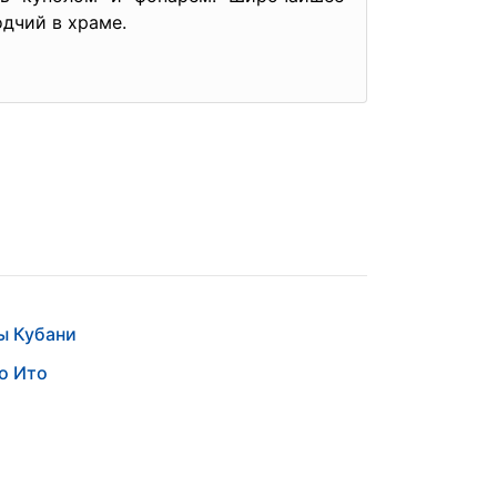
дчий в храме.
ы Кубани
о Ито