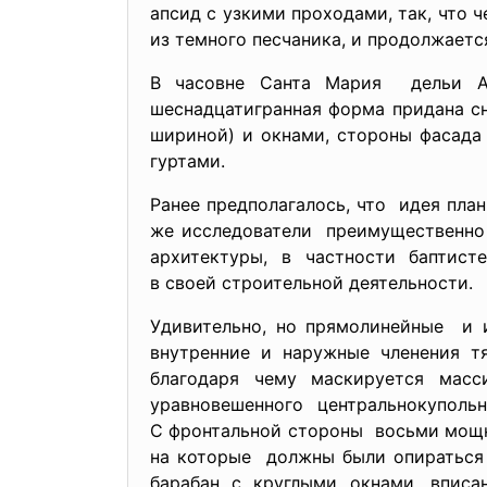
апсид с узкими проходами, так, что 
из темного песчаника, и продолжаетс
В часовне Санта Мария дельи Анд
шеснадцатигранная форма придана с
шириной) и окнами, стороны фасада
гуртами.
Ранее предполагалось, что идея пла
же исследователи преимущественно 
архитектуры, в частности баптис
в своей строительной деятельности.
Удивительно, но прямолинейные и 
внутренние и наружные членения т
благодаря чему маскируется мас
уравновешенного
центральнокупол
С фронтальной стороны восьми мощны
на которые должны были опираться 
барабан с круглыми окнами, впис