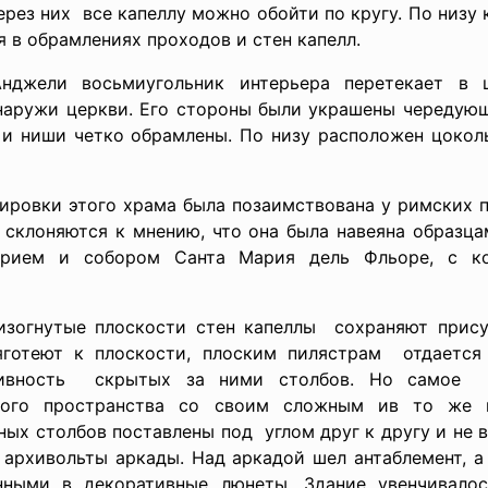
через них все капеллу можно обойти по кругу. По низ
я в обрамлениях проходов и стен капелл.
жели восьмиугольник интерьера перетекает в ш
наружи церкви. Его стороны были украшены череду
 и ниши четко обрамлены. По низу расположен цоколь
нировки этого храма была позаимствована у римских п
склоняются к мнению, что она была навеяна образ
терием и собором Санта Мария дель Фльоре, с к
изогнутые плоскости стен капеллы сохраняют прис
яготеют к плоскости, плоским пилястрам отдается 
сивность скрытых за ними столбов. Но самое 
ьного пространства со своим сложным ив то ж
х столбов поставлены под углом друг к другу и не в
архивольты аркады. Над аркадой шел антаблемент, 
анными в декоративные люнеты. Здание увенчивало