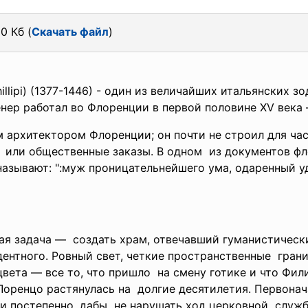
0 Кб (
Скачать файл
)
illipi) (1377-1446) - один из величайших итальянских 
енер работал во Флоренции в первой половине XV века 
 архитектором Флоренции; он почти не строил для ча
 или общественные заказы. В одном из документов ф
 называют: ":муж проницательнейшего ума, одаренный
я задача — создать храм, отвечавший гуманистическ
дентного. Ровный свет, четкие пространственные гран
цвета — все то, что пришло на смену готике и что Фи
Лоренцо растянулась на долгие десятилетия.
Первонач
ли постепенно, дабы не нарушать ход церковной служб