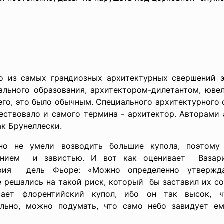
о из самых грандиозных архитектурных свершений 
ального образования, архитектором-дилетантом, ювел
его, это было обычным. Специального архитектурного 
ествовало и самого термина - архитектор. Авторами
к Брунеллески.
нно не умели возводить большие
купола, поэтом
ением и завистью. И вот как оценивает Вазари
ария дель Фьоре: «Можно определенно утвержда
 решались на такой риск, который бы заставил их со
чает флорентийский
купол, ибо он так высок, 
ельно, можно подумать, что само небо завидует е