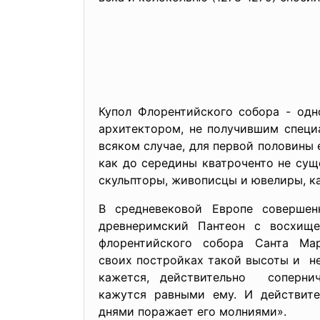
Купол Флорентийского собора - одн
архитектором, не получившим специ
всяком случае, для первой половины 
как до середины кватроченто не сущ
скульпторы, живописцы и ювелиры, ка
В средневековой Европе соверше
древнеримский Пантеон с
восхищ
флорентийского собора Санта М
своих постройках такой высоты и не
кажется, действительно соперни
кажутся равными ему. И действит
днями поражает его молниями».