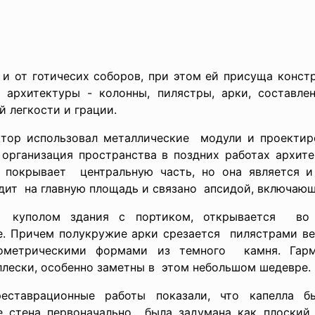
и от готичесих соборов, при этом ей присуща констр
 архитектуры - колонны, пилястры, арки, составл
 легкости и грации.
ктор использовал металлические модули и проекти
 организация пространства в поздних работах архит
л покрывает центральную часть, но она является и
ит на главную площадь и связано апсидой, включающ
о куполом здания с портиком, открывается во
 Причем полукружие арки срезается пилястрами ве
метрическими формами из темного камня. Гармо
лески, особенно заметны в этом небольшом шедевре.
ставрационные работы показали, что капелла бы
е стена первоначально была задумана как плоский 