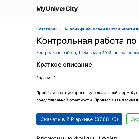
MyUniverCity
Категории
Анализ финансовой деятельности 
Контрольная работа по
Контрольная работа, 14 Февраля 2013, автор: поль
Краткое описание
Задание 1
Провести счетную проверку показателей форм бухг
представленной отчетности. Провести взаимоувязк
Скачать в ZIP архиве (37.68 Кб)
Ско
Вложенные файлы: 1 файл