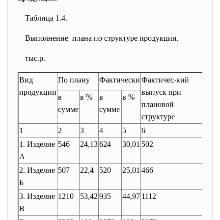
Таблица 1.4.
Выполнение плана по структуре продукции.
тыс.р.
Вид
По плану
Фактически
Фактичес-кий
При
продукции
выпуск при
вып
в
в %
в
в %
плановой
по 
сумме
сумме
структуре
1
2
3
4
5
6
7
1. Изделие
546
24,13
624
30,01
502
502
А
2. Изделие
507
22,4
520
25,01
466
466
Б
3. Изделие
1210
53,42
935
44,97
1112
935
В