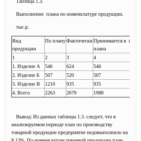
Таблица 1.3.
Выполнение плана по номенклатуре продукции.
тыс.р.
Вид
По плану
Фактически
Принимается в выпо
продукции
плана
1
2
3
4
1. Изделие А
546
624
546
2. Изделие Б
507
520
507
3. Изделие В
1210
935
935
4. Всего
2263
2079
1988
Вывод: Из данных таблицы 1.3. следует, что в
анализируемом периоде план по производству
товарной продукции предприятие недовыполнило на
8,13%. По номенклатуре товарной продукции план