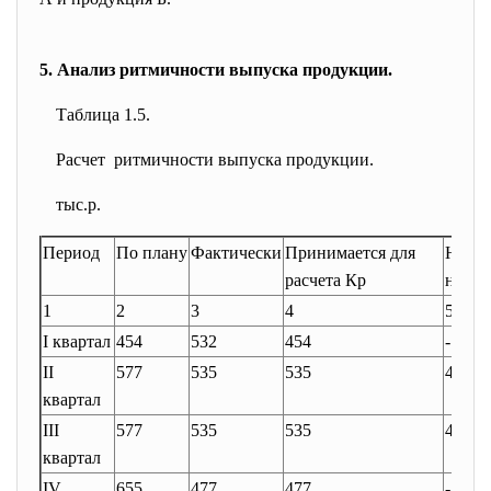
5. Анализ ритмичности выпуска продукции.
Таблица 1.5.
Расчет ритмичности выпуска продукции.
тыс.р.
Период
По плану
Фактически
Принимается для
Недов
расчета Кр
нение
1
2
3
4
5
I квартал
454
532
454
-
II
577
535
535
42
квартал
III
577
535
535
42
квартал
IV
655
477
477
-